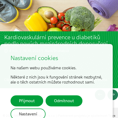
Kardiovaskulární prevence u diabetiků
podle nových mezinárodních doporučení
4 min. | 19. 10. 2023 |
Alena Šmahelová
Nastavení cookies
Na našem webu používáme cookies.
Některé z nich jsou k fungování stránek nezbytné,
Cílem je prevence diabetických komplikací a zlepšení kvality života.
ale o těch ostatních můžete rozhodnout sami.
Přijmout
Odmítnout
Nastavení
© 2026 MEDICAL TRIBUNE CZ, s.r.o. |
Partnerem projektu je společnost Teva