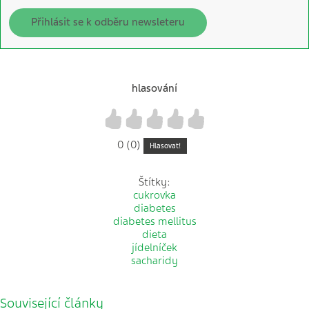
Přihlásit se k odběru newsleteru
hlasování
1
2
3
4
5
0 (0)
Hlasovat!
Štítky:
cukrovka
diabetes
diabetes mellitus
dieta
jídelníček
sacharidy
Související články