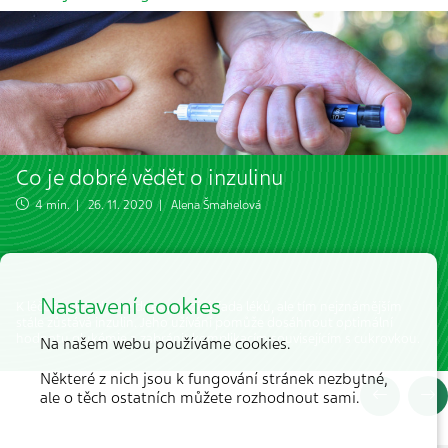
Co je dobré vědět o inzulinu
4 min. | 26. 11. 2020 |
Alena Šmahelová
Nastavení cookies
K léčbě cukrovky se dnes používá řada léků, ale tím nejznámějším
stále zůstává inzulin. Jeho užívání pomůže dosáhnout optimální
hodnoty glykémie a zabránit komplikacím souvisejícím s cukrovkou.
Na našem webu používáme cookies.
Některé z nich jsou k fungování stránek nezbytné,
ale o těch ostatních můžete rozhodnout sami.