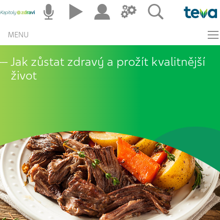
MENU
Jak zůstat zdravý a prožít kvalitnější
život