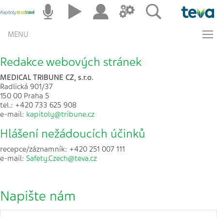
MENU
Redakce webových stránek
MEDICAL TRIBUNE CZ, s.r.o.
Radlická 901/37
150 00 Praha 5
tel.: +420 733 625 908
e-mail:
kapitoly@tribune.cz
Hlášení nežádoucích účinků
recepce/záznamník: +420 251 007 111
e-mail:
Safety.Czech@teva.cz
Napište nám