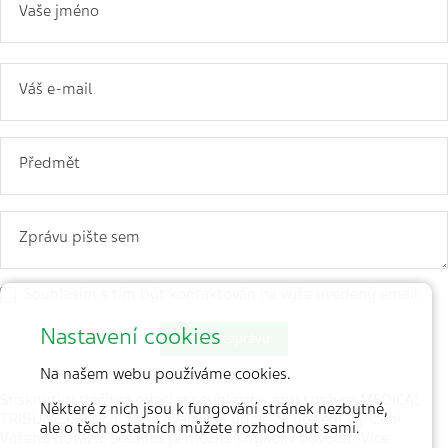
Vaše jméno
Váš e-mail
Předmět
Zprávu pište sem
Souhlasím s tím být kontaktován na výše uvedený email
Nastavení cookies
Odeslat zprávu
Na našem webu používáme cookies.
Stisknutím tlačítka odeslat souhlasíte, aby správce MEDICAL
Některé z nich jsou k fungování stránek nezbytné,
TRIBUNE CZ, s.r.o. zpracoval Vaše údaje za účelem vyřízení
ale o těch ostatních můžete rozhodnout sami.
Vašeho dotazu. Souhlas je možné kdykoliv odvolat. Více