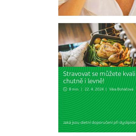
Stravovat se můžete kvali
chutně i levně!
8 min. | 22. 4. 2024 |
Věra Boháčová
Jaká jsou dietní doporučení při dyslipid