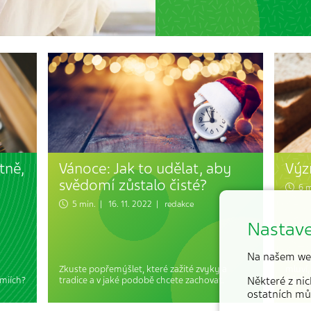
tně,
Vánoce: Jak to udělat, aby
Výz
svědomí zůstalo čisté?
6 m
5 min. | 16. 11. 2022 | redakce
Nastave
Na našem we
O tom,
Zkuste popřemýšlet, které zažité zvyky a
mluví,
emiích?
tradice a v jaké podobě chcete zachovat.
Některé z nic
Důvodů
ostatních mů