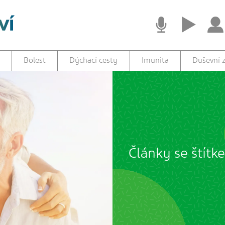
Bolest
Dýchací cesty
Imunita
Duševní z
Články se štítk