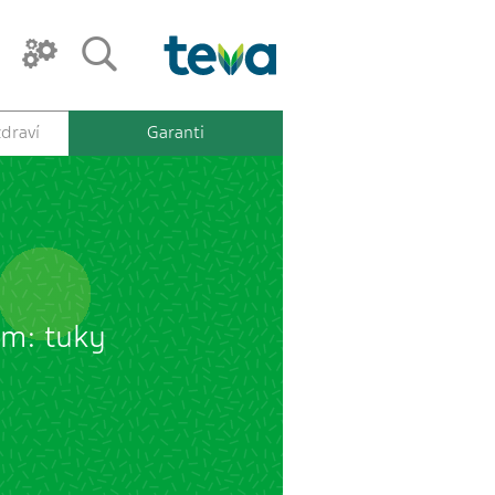
draví
Garanti
em: tuky