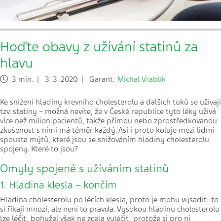
Hoďte obavy z užívání statinů za
hlavu
3 min. | 3. 3. 2020 | Garant:
Michal Vrablík
Ke snížení hladiny krevního cholesterolu a dalších tuků se užívají
tzv. statiny – možná nevíte, že v České republice tyto léky užívá
více než milion pacientů, takže přímou nebo zprostředkovanou
zkušenost s nimi má téměř každý. Asi i proto koluje mezi lidmi
spousta mýtů, které jsou se snižováním hladiny cholesterolu
spojeny. Které to jsou?
Omyly spojené s užíváním statinů
1. Hladina klesla – končím
Hladina cholesterolu po lécích klesla, proto je mohu vysadit: to
si říkají mnozí, ale není to pravda. Vysokou hladinu cholesterolu
lze léčit, bohužel však ne zcela vyléčit, protože si pro ni