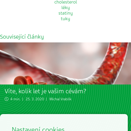
cholesterol
léky
statiny
tuky
Související články
Víte, kolik let je vašim cévám?
4 min. | 25. 3. 2020 |
Michal Vrablík
Nastavení cookies