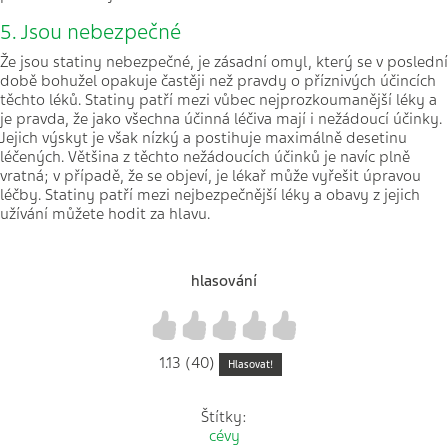
5. Jsou nebezpečné
Že jsou statiny nebezpečné, je zásadní omyl, který se v poslední
době bohužel opakuje častěji než pravdy o příznivých účincích
těchto léků. Statiny patří mezi vůbec nejprozkoumanější léky a
je pravda, že jako všechna účinná léčiva mají i nežádoucí účinky.
Jejich výskyt je však nízký a postihuje maximálně desetinu
léčených. Většina z těchto nežádoucích účinků je navíc plně
vratná; v případě, že se objeví, je lékař může vyřešit úpravou
léčby. Statiny patří mezi nejbezpečnější léky a obavy z jejich
užívání můžete hodit za hlavu.
hlasování
1
2
3
4
5
1.13 (40)
Hlasovat!
Štítky:
cévy