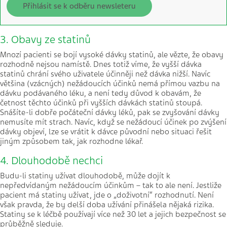
Přihlásit se k odběru newsleteru
3. Obavy ze statinů
Mnozí pacienti se bojí vysoké dávky statinů, ale vězte, že obavy
rozhodně nejsou namístě. Dnes totiž víme, že vyšší dávka
statinů chrání svého uživatele účinněji než dávka nižší. Navíc
většina (vzácných) nežádoucích účinků nemá přímou vazbu na
dávku podávaného léku, a není tedy důvod k obavám, že
četnost těchto účinků při vyšších dávkách statinů stoupá.
Snášíte-li dobře počáteční dávky léků, pak se zvyšování dávky
nemusíte mít strach. Navíc, když se nežádoucí účinek po zvýšení
dávky objeví, lze se vrátit k dávce původní nebo situaci řešit
jiným způsobem tak, jak rozhodne lékař.
4. Dlouhodobě nechci
Budu-li statiny užívat dlouhodobě, může dojít k
nepředvídaným nežádoucím účinkům – tak to ale není. Jestliže
pacient má statiny užívat, jde o „doživotní“ rozhodnutí. Není
však pravda, že by delší doba užívání přinášela nějaká rizika.
Statiny se k léčbě používají více než 30 let a jejich bezpečnost se
průběžně sleduje.