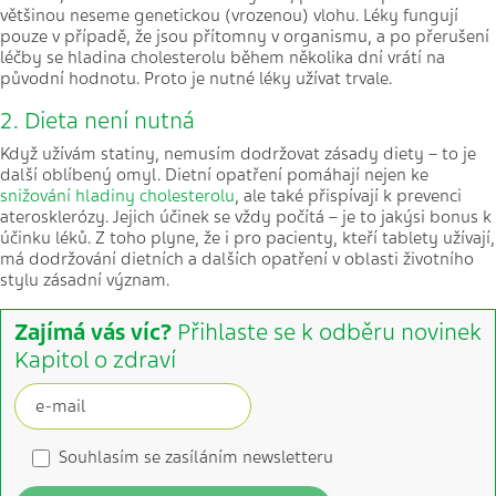
většinou neseme genetickou (vrozenou) vlohu. Léky fungují
pouze v případě, že jsou přítomny v organismu, a po přerušení
léčby se hladina cholesterolu během několika dní vrátí na
původní hodnotu. Proto je nutné léky užívat trvale.
2. Dieta není nutná
Když užívám statiny, nemusím dodržovat zásady diety – to je
další oblíbený omyl. Dietní opatření pomáhají nejen ke
snižování hladiny cholesterolu
, ale také přispívají k prevenci
aterosklerózy. Jejich účinek se vždy počítá – je to jakýsi bonus k
účinku léků. Z toho plyne, že i pro pacienty, kteří tablety užívají,
má dodržování dietních a dalších opatření v oblasti životního
stylu zásadní význam.
Zajímá vás víc?
Přihlaste se k odběru novinek
Kapitol o zdraví
Souhlasím se zasíláním newsletteru