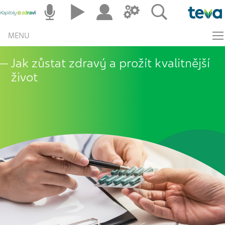
MENU
Jak zůstat zdravý a prožít kvalitnější
život