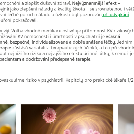
nemocnění a zlepšit duševní zdraví.
Nejvýznamnější efekt –
stejně jako zlepšení nálady a kvality života – se srovnatelnou i větš
ivní léčbě poruch nálady a úzkosti byl pozorován
při odvykání
ouření pokračovali.
vyvíjí. Volba vhodné medikace ovlivňuje přítomnost KV rizikovýc
žování KV nemocnosti i úmrtnosti v psychiatrii je
včasná
inné, bezpečné, individualizované a dobře snášené
léčby
. Jedním 
rapie
zůstává variabilita terapeutických účinků, a to i při vhodně
ut nejnižšího rizika a nejvyššího efektu účinné látky, k čemuž je
 pacientem a dodržování předepsané terapie
.
askulárne riziko v psychiatrii. Kapitoly pro praktické lékaře 1/