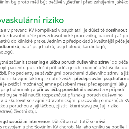
něním by proto měli být pečlivě vyšetřeni před zahájením jakékol
vaskulární riziko
ka a v prevenci KV komplikací v psychiatrii je důležité
dosáhnout
ů zdravotní péče přes zdravotnické pracovníky, pacienty až po
atků do klinické praxe. Jedním z předpokladů kvalitnější péče j
 odborníků
, např. psychiatrů, psychologů, kardiologů,
nologů.
ytné začlenit
screening a léčbu
poruch duševního zdraví
do péče
jit pacienty po srdeční příhodě a jejich rodinné příslušníky do
čbě
. Pro pacienty se závažnými poruchami duševního zdraví a již
o rizikovými faktory je nutné zvážit
předepisování psychofarm
té je zvážit i možné vzájemné působení mezi předepsanými léky
i psychofarmaky a
přínos léčby pravidelně sledovat
a v případě
enti by se měli naučit rozpoznávat příznaky poruch duševního
si a diskutovat se svými zdravotnickými pracovníky o možných K
ou poruchou a její léčbou, zjistit, které stavy zvyšují riziko
ravý životní styl.
psychosociální intervence
. Důležitou roli totiž sehrává
n s rozvojem a zhoršováním KV chorob. Na jeho vzniku se podílejí