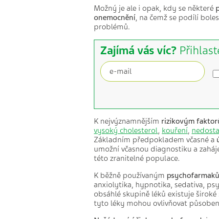
Možný je ale i opak, kdy se některé
onemocnění
, na čemž se podílí boles
problémů.
Zajímá vás víc?
Přihlast
K nejvýznamnějším
rizikovým fakto
vysoký cholesterol
,
kouření
,
nedost
Základním předpokladem včasné a
umožní včasnou diagnostiku a zaháje
této zranitelné populace.
K běžně používaným
psychofarmak
anxiolytika, hypnotika, sedativa, psy
obsáhlé skupině léků existuje široké
tyto léky mohou ovlivňovat působení