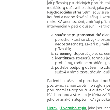
jak příznaky psychických poruch, tak
indikátory duševního zdraví, jako jso
Psychosociální stres
velmi souvisí s
kouření a nedodržování léčby. Ukazu
riziko KV onemocnění, zmírňují přízn
intervencím v péči o duševní i kardio
současné psychosomatické diag
poruchu, která se obvykle preze
nedostatečnost). Lékaři by měli
příznaků;
screening
: doporučuje se screen
identifikace stresorů
: formou je
problémy, rodinné problémy, sa
potřeba podpory duševního zdr
službě v rámci zkvalitňování duš
Pacienti s duševními poruchami pot
pozitivních změn životního stylu a
poruchami se doporučuje
duševní p
KV chorobou a stresem je třeba zváž
jeho příznaků a zlepšení KV výsledků
Úpravy životního stylu
, jako jsou na