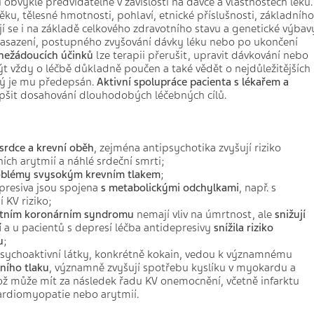
 obvykle předvídatelné v závislosti na dávce a vlastnostech léku.
ěku, tělesné hmotnosti, pohlaví, etnické příslušnosti, základního
í se i na základě celkového zdravotního stavu a genetické výbav
asazení, postupného zvyšování dávky léku nebo po ukončení
nežádoucích účinků
lze terapii přerušit, upravit dávkování nebo
ýt vždy o léčbě důkladně poučen a také vědět o nejdůležitějších
rý je mu předepsán.
Aktivní spolupráce pacienta s lékařem a
šit dosahování dlouhodobých léčebných cílů.
srdce a krevní oběh
, zejména antipsychotika zvyšují riziko
ních arytmií a náhlé srdeční smrti;
oblémy s
vysokým krevním tlakem
;
presiva jsou spojena
s
metabolickými odchylkami
, např. s
 KV riziko;
tním koronárním syndromu
nemají vliv na úmrtnost, ale
snižují
í
a u pacientů s depresí léčba antidepresivy
snížila riziko
u
;
sychoaktivní látky, konkrétně kokain, vedou k významnému
ního tlaku
, významně zvyšují spotřebu kyslíku v myokardu a
 což může mít za následek řadu KV onemocnění, včetně infarktu
ardiomyopatie nebo arytmií.