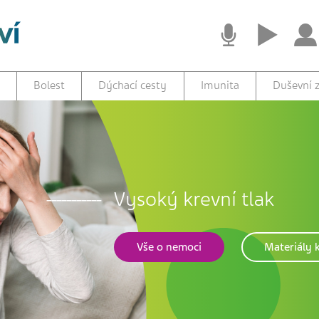
Bolest
Dýchací cesty
Imunita
Duševní z
Vysoký krevní tlak
Vše o nemoci
Materiály k