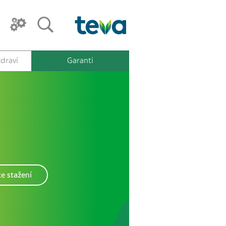
draví
Garanti
e stažení