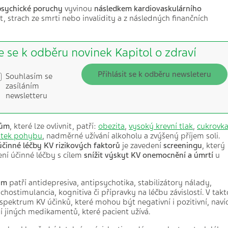
psychické poruchy
vyvinou
následkem kardiovaskulárního
t, strach ze smrti nebo invalidity a z následných finančních
e se k odběru novinek Kapitol o zdraví
Přihlásit se k odběru newsleteru
Souhlasím se
zasíláním
newsletteru
rům
, které lze ovlivnit, patří:
obezita
,
vysoký krevní tlak
,
cukrovk
atek pohybu
, nadměrné užívání alkoholu a zvýšený příjem soli.
účinné léčby KV rizikových faktorů
je zavedení
screeningu
, který
ní účinné léčby s cílem
snížit výskyt KV onemocnění a úmrtí
u
ům
patří antidepresiva, antipsychotika, stabilizátory nálady,
chostimulancia, kognitiva či přípravky na léčbu závislostí. V takt
 spektrum KV účinků, které mohou být negativní i pozitivní, naví
 jiných medikamentů, které pacient užívá.