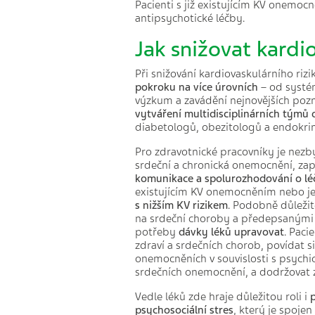
Pacienti s již existujícím KV onemoc
antipsychotické léčby.
Jak snižovat kardio
Při snižování kardiovaskulárního rizi
pokroku na více úrovních
– od systém
výzkum a zavádění nejnovějších pozn
vytváření multidisciplinárních týmů
diabetologů, obezitologů a endokri
Pro zdravotnické pracovníky je nezb
srdeční a chronická onemocnění, zapo
komunikace a spolurozhodování o lé
existujícím KV onemocněním nebo jeh
s nižším KV rizikem
. Podobně důleži
na srdeční choroby a předepsaným
potřeby
dávky léků upravovat
. Paci
zdraví a srdečních chorob, povídat 
onemocněních v souvislosti s psychick
srdečních onemocnění, a dodržovat zd
Vedle léků zde hraje důležitou roli i
p
sychosociální stres
, který je spoje