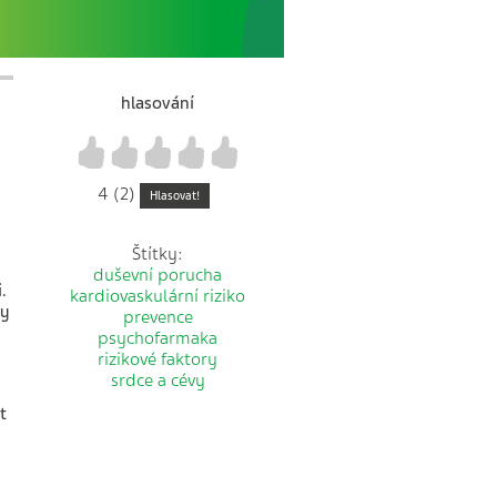
hlasování
1
2
3
4
5
4 (2)
Hlasovat!
Štítky:
duševní porucha
.
kardiovaskulární riziko
ky
prevence
psychofarmaka
rizikové faktory
srdce a cévy
t