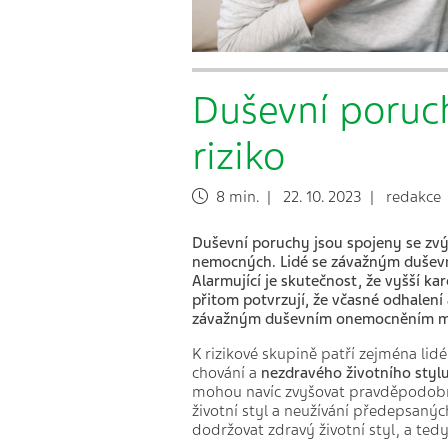
Duševní poruch
riziko
8 min. | 22. 10. 2023 | redakce
Duševní poruchy jsou spojeny se zvý
nemocných. Lidé se závažným duševní
Alarmující je skutečnost, že vyšší ka
přitom potvrzují, že včasné odhalení
závažným duševním onemocněním mo
K rizikové skupině patří zejména lidé
chování a
nezdravého životního styl
mohou navíc zvyšovat pravděpodobnos
životní styl a neužívání předepsaný
dodržovat zdravý životní styl, a tedy