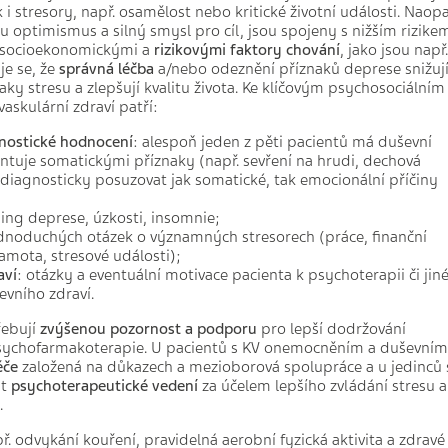
 i stresory, např. osamělost nebo kritické životní události. Naop
u optimismus a silný smysl pro cíl, jsou spojeny s nižším rizike
e socioekonomickými a
rizikovými faktory chování
, jako jsou např.
je se, že
správná léčba
a/nebo odeznění příznaků deprese snižuj
aky stresu a zlepšují kvalitu života. Ke klíčovým psychosociálním
vaskulární zdraví patří:
nostické hodnocení
: alespoň jeden z pěti pacientů má duševní
ntuje somatickými příznaky (např. sevření na hrudi, dechová
 diagnosticky posuzovat jak somatické, tak emocionální příčiny
ing deprese, úzkosti, insomnie;
dnoduchých otázek o významných stresorech (práce, finanční
mota, stresové události);
aví
: otázky a eventuální motivace pacienta k psychoterapii či jin
evního zdraví.
řebují
zvýšenou pozornost a podporu
pro lepší dodržování
 psychofarmakoterapie. U pacientů s KV onemocněním a duševním
éče
založená na důkazech a mezioborová spolupráce a u jedinců 
it
psychoterapeutické vedení
za účelem lepšího zvládání stresu a
.
př. odvykání kouření, pravidelná aerobní fyzická aktivita a zdravé