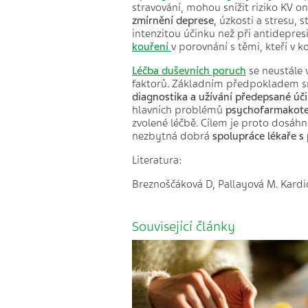
stravování, mohou snížit riziko KV o
zmírnění deprese
, úzkosti a stresu, 
intenzitou účinku než při antidepres
kouření
v porovnání s těmi, kteří v k
Léčba duševních poruch
se neustále 
faktorů. Základním předpokladem sni
diagnostika a užívání předepsané
úč
hlavních problémů
psychofarmakote
zvolené léčbě. Cílem je proto dosáhno
nezbytná dobrá
spolupráce lékaře s
Literatura:
Breznoščáková D, Pallayová M. Kardiov
Související články