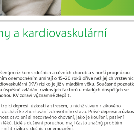
y a kardiovaskulární
šeným rizikem srdečních a cévních chorob a s horší prognózou
m onemocněním umírají o 15–20 roků dříve než jejich vrstevníci
rdiovaskulární (KV) riziko je již v mladším věku. Současné poznat
 a úspěšné zvládání rizikových faktorů u mladých dospělých se
hou KV zdraví významně zlepšit.
 trpící
depresí, úzkostí a stresem
, u nichž vlivem rizikového
u
dochází ke zhoršování zdravotního stavu. Právě
deprese a úzkos
t osvojení si nezdravého chování, jako je kouření, pasivní
ch léků. Lidé s duševní poruchou mají často značný problém
 snížit
riziko srdečních onemocnění
.