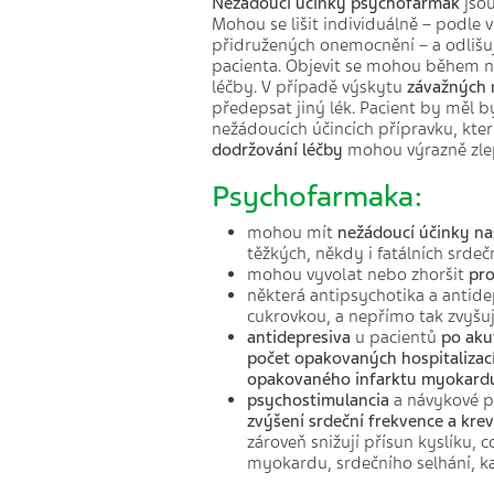
Nežádoucí účinky psychofarmak
jsou
Mohou se lišit individuálně – podle v
přidružených onemocnění – a odlišuj
pacienta. Objevit se mohou během n
léčby. V případě výskytu
závažných 
předepsat jiný lék. Pacient by měl b
nežádoucích účincích přípravku, kte
dodržování léčby
mohou výrazně zlep
Psychofarmaka:
mohou mít
nežádoucí účinky na
těžkých, někdy i fatálních srdeč
mohou vyvolat nebo zhoršit
pr
některá antipsychotika a antide
cukrovkou, a nepřímo tak zvyšují
antidepresiva
u pacientů
po aku
počet opakovaných hospitalizac
opakovaného infarktu myokard
psychostimulancia
a návykové p
zvýšení srdeční frekvence a krev
zároveň snižují přísun kyslíku,
myokardu, srdečního selhání, k