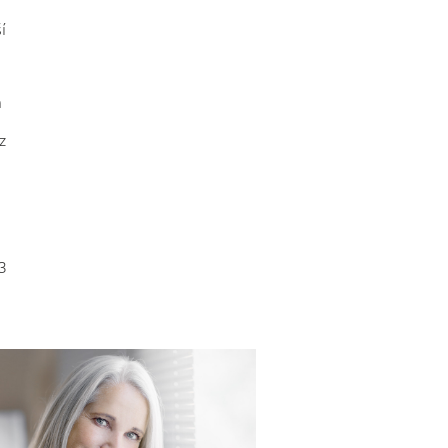
í
h
z
23