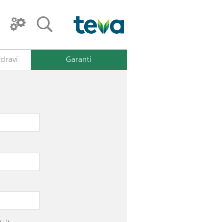
draví
Garanti