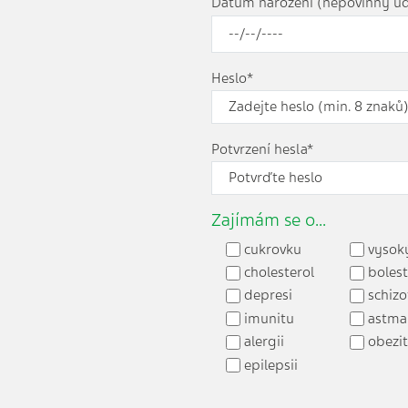
Datum narození (nepovinný úd
Heslo*
Potvrzení hesla*
Zajímám se o...
cukrovku
vysoký
cholesterol
bolest
depresi
schizo
imunitu
astma
alergii
obezi
epilepsii