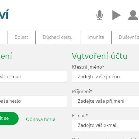
Bolest
Dýchací cesty
Imunita
Duševní z
šení
Vytvoření účtu
Křestní jméno*
Příjmení*
E-mail*
it se
Obnova hesla