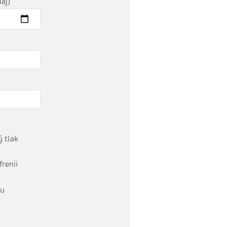
aj)
 tlak
frenii
tu