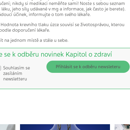
čení; nikdy si medikaci neměňte sami! Noste s sebou seznam
 léku, jeho síly udávané v mg a informace, jak často je berete).
oucí účinek, informujte o tom svého lékaře.
 Hodnota krevního tlaku úzce souvisí se životosprávou, kterou
podle doporučení lékaře.
ít na jednom místě a stále u sebe.
e se k odběru novinek Kapitol o zdraví
Přihlásit se k odběru newsleteru
Souhlasím se
zasíláním
newsletteru