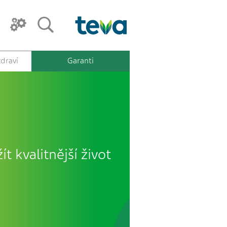
draví
Garanti
ít kvalitnější život