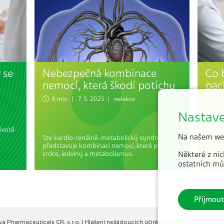
 se
Nebezpečná kombinace
Co 
nemocí, která škodí potichu
pac
kar
6 min. | 7. 5. 2025 | redakce
one
Nastave
4 m
ivotě
Zprac
Na našem we
Tzv. kardio-renálně-metabolický syndrom
Doporu
představuje kombinaci nemocí, které postihují
Preve
srdce, ledviny a metabolismus.
Některé z nic
jako p
ostatních mů
Přijmout
va Pharmaceuticals CR, s.r.o.
|
Hlášení nežádoucích účinků
|
Prohlášení k soubo