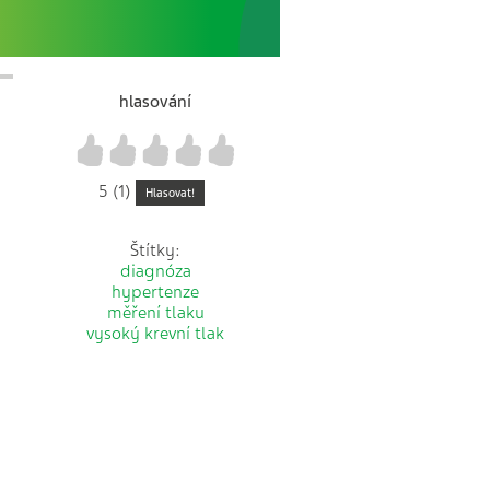
hlasování
1
2
3
4
5
5 (1)
Hlasovat!
Štítky:
diagnóza
hypertenze
měření tlaku
vysoký krevní tlak