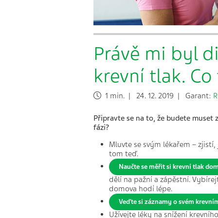
Právě mi byl d
krevní tlak. Co
1 min. | 24. 12. 2019 | Garant:
R
Připravte se na to, že budete muset z
fázi?
Mluvte se svým lékařem – zjistí,
tom teď.
Naučte se měřit si krevní tlak do
dělí na pažní a zápěstní. Vybíre
domova hodí lépe.
Veďte si záznamy o svém krevním 
Užívejte léky na snížení krevní