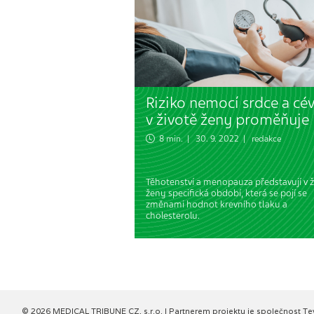
Riziko nemocí srdce a cév
v životě ženy proměňuje
8 min. | 30. 9. 2022 | redakce
Těhotenství a menopauza představují v ž
ženy specifická období, která se pojí se
změnami hodnot krevního tlaku a
cholesterolu.
© 2026 MEDICAL TRIBUNE CZ, s.r.o. |
Partnerem projektu je společnost Te