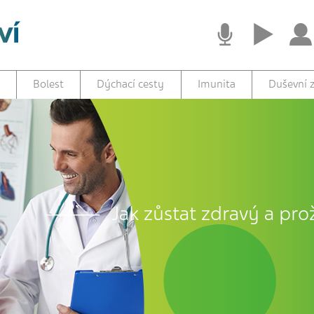
Bolest
Dýchací cesty
Imunita
Duševní z
Jak zůstat zdravý a prož