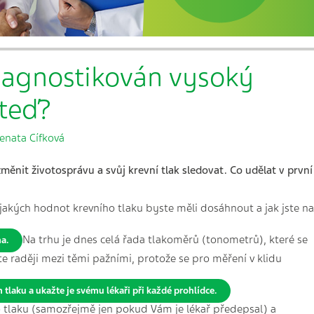
iagnostikován vysoký
 teď?
enata Cífková
měnit životosprávu a svůj krevní tlak sledovat. Co udělat v první
 jakých hodnot krevního tlaku byste měli dosáhnout a jak jste na
Na trhu je dnes celá řada tlakoměrů (tonometrů), které se
ma.
jte raději mezi těmi pažními, protože se pro měření v klidu
tlaku a ukažte je svému lékaři při každé prohlídce.
ho tlaku (samozřejmě jen pokud Vám je lékař předepsal) a