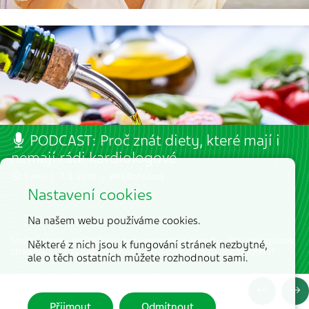
PODCAST: Proč znát diety, které mají i
nemají rádi kardiologové
9 min. | 7. 3. 2024 |
Věra Boháčová
Nastavení cookies
Na našem webu používáme cookies.
Složení stravy je důležitější než energetické výpočty. Víte, jaký způsob
Některé z nich jsou k fungování stránek nezbytné,
stravování je tou nejlepší prevencí srdečně-cévních onemocnění?
ale o těch ostatních můžete rozhodnout sami.
Přijmout
Odmítnout