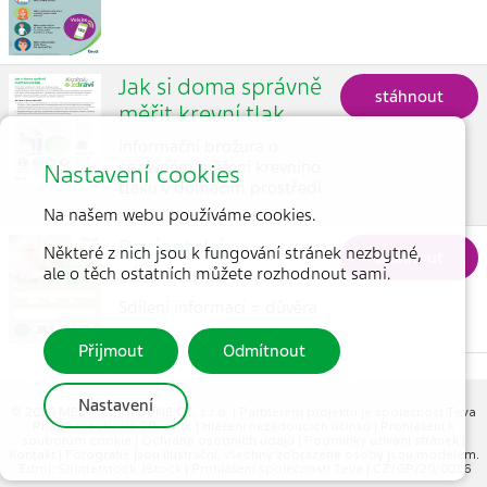
Jak si doma správně
stáhnout
měřit krevní tlak
Informační brožura o
správném měření krevního
Nastavení cookies
tlaku v domácím prostředí
Na našem webu používáme cookies.
Pacientský
Některé z nich jsou k fungování stránek nezbytné,
stáhnout
záznamník
ale o těch ostatních můžete rozhodnout sami.
Sdílení informací = důvěra
Přijmout
Odmítnout
Nastavení
© 2026 MEDICAL TRIBUNE CZ, s.r.o. |
Partnerem projektu je společnost Teva
Pharmaceuticals CR, s.r.o.
|
Hlášení nežádoucích účinků
|
Prohlášení k
souborům cookie
|
Ochrana osobních údajů
|
Podmínky užívaní stránek
|
Kontakt
| Fotografie jsou ilustrační, všechny zobrazené osoby jsou modelem.
Zdroj: Shutterstock, iStock |
Prohlášení společnosti Teva
| CZ/GP/20/0016