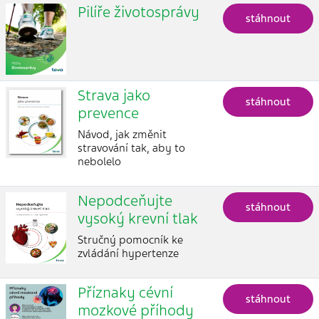
Pilíře životosprávy
stáhnout
Strava jako
stáhnout
prevence
Návod, jak změnit
stravování tak, aby to
nebolelo
Nepodceňujte
stáhnout
vysoký krevní tlak
Stručný pomocník ke
zvládání hypertenze
Příznaky cévní
stáhnout
mozkové příhody