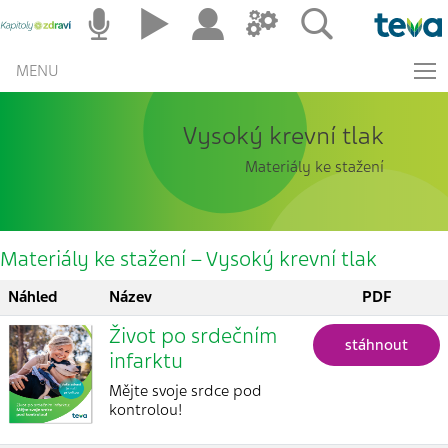
MENU
Vysoký krevní tlak
Materiály ke stažení
Materiály ke stažení – Vysoký krevní tlak
Náhled
Název
PDF
Život po srdečním
stáhnout
infarktu
Mějte svoje srdce pod
kontrolou!