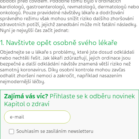
období před covidem. Podobně tomu bylo v ordinacích
kardiologů, gastroenterologů, revmatologů, dermatologů nebo
onkologů. Pouze pravidelné návštěvy lékaře a dodržování
správného režimu však mohou snížit riziko dalšího zhoršování
zdravotních potíží, jejichž zanedbání může mít fatální následky.
Nyní je nejvyšší čas začít jednat:
1. Navštivte opět osobně svého lékaře
Objednejte se u lékaře s problémy, které jste dosud odkládali
nebo nechtěli řešit. Jak lékaři zdůrazňují, jejich ordinace jsou
bezpečné a další odkládání návštěv znamená větší riziko než
samotný koronavirus. Díky osobní kontrole mohou zavčas
odhalit zhoršení nemoci a zakročit, například nasazením
nejmodernější léčby.
Zajímá vás víc?
Přihlaste se k odběru novinek
Kapitol o zdraví
Souhlasím se zasíláním newsletteru