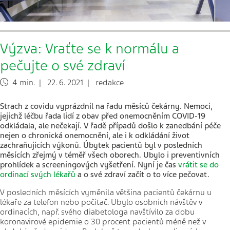
Výzva: Vraťte se k normálu a
pečujte o své zdraví
4 min. | 22. 6. 2021 | redakce
Strach z covidu vyprázdnil na řadu měsíců čekárny. Nemoci,
jejichž léčbu řada lidí z obav před onemocněním COVID-19
odkládala, ale nečekají. V řadě případů došlo k zanedbání péče
nejen o chronická onemocnění, ale i k odkládání život
zachraňujících výkonů. Úbytek pacientů byl v posledních
měsících zřejmý v téměř všech oborech. Ubylo i preventivních
prohlídek a screeningových vyšetření. Nyní je čas
vrátit se do
ordinací svých lékařů
a o své zdraví začít o to více pečovat.
V posledních měsících vyměnila většina pacientů čekárnu u
lékaře za telefon nebo počítač. Ubylo osobních návštěv v
ordinacích, např. svého diabetologa navštívilo za dobu
koronavirové epidemie o 30 procent pacientů méně než v