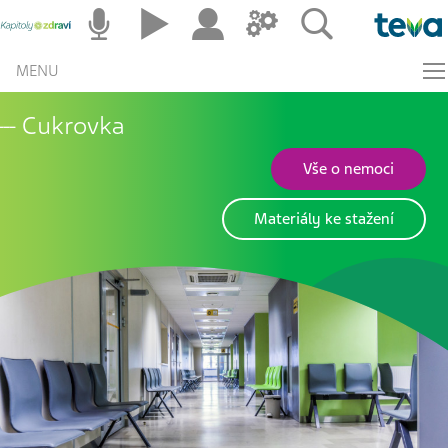
MENU
Cukrovka
Vše o nemoci
Materiály ke stažení