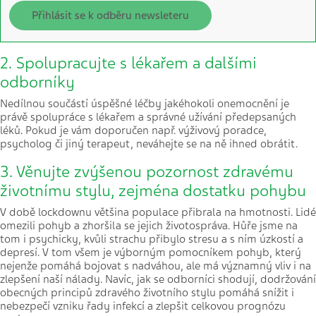
Přihlásit se k odběru newsleteru
2. Spolupracujte s lékařem a dalšími
odborníky
Nedílnou součástí úspěšné léčby jakéhokoli onemocnění je
právě spolupráce s lékařem a správné užívání předepsaných
léků. Pokud je vám doporučen např. výživový poradce,
psycholog či jiný terapeut, neváhejte se na ně ihned obrátit.
3. Věnujte zvýšenou pozornost zdravému
životnímu stylu, zejména dostatku pohybu
V době lockdownu většina populace přibrala na hmotnosti. Lidé
omezili pohyb a zhoršila se jejich životospráva. Hůře jsme na
tom i psychicky, kvůli strachu přibylo stresu a s ním úzkostí a
depresí. V tom všem je výborným pomocníkem pohyb, který
nejenže pomáhá bojovat s nadváhou, ale má významný vliv i na
zlepšení naší nálady. Navíc, jak se odborníci shodují, dodržování
obecných principů zdravého životního stylu pomáhá snížit i
nebezpečí vzniku řady infekcí a zlepšit celkovou prognózu