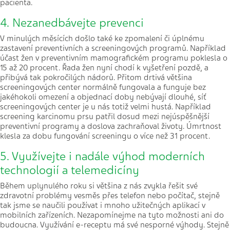
pacienta.
4. Nezanedbávejte prevenci
V minulých měsících došlo také ke zpomalení či úplnému
zastavení preventivních a screeningových programů. Například
účast žen v preventivním mamografickém programu poklesla o
15 až 20 procent. Řada žen nyní chodí k vyšetření pozdě, a
přibývá tak pokročilých nádorů. Přitom drtivá většina
screeningových center normálně fungovala a funguje bez
jakéhokoli omezení a objednací doby nebývají dlouhé, síť
screeningových center je u nás totiž velmi hustá. Například
screening karcinomu prsu patřil dosud mezi nejúspěšnější
preventivní programy a doslova zachraňoval životy. Úmrtnost
klesla za dobu fungování screeningu o více než 31 procent.
5. Využívejte i nadále výhod moderních
technologií a telemedicíny
Během uplynulého roku si většina z nás zvykla řešit své
zdravotní problémy vesměs přes telefon nebo počítač, stejně
tak jsme se naučili používat i mnoho užitečných aplikací v
mobilních zařízeních. Nezapomínejme na tyto možnosti ani do
budoucna. Využívání e-receptu má své nesporné výhody. Stejně