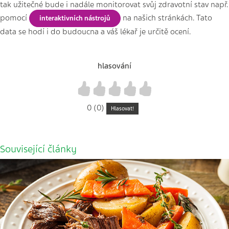
tak užitečné bude i nadále monitorovat svůj zdravotní stav např.
pomocí
na našich stránkách. Tato
interaktivních nástrojů
data se hodí i do budoucna a váš lékař je určitě ocení.
hlasování
1
2
3
4
5
0 (0)
Hlasovat!
Související články