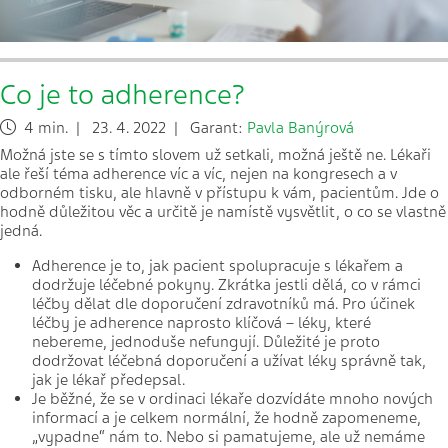
Co je to adherence?
4 min. | 23. 4. 2022 | Garant:
Pavla Banýrová
Možná jste se s tímto slovem už setkali, možná ještě ne. Lékaři
ale řeší téma adherence víc a víc, nejen na kongresech a v
odborném tisku, ale hlavně v přístupu k vám, pacientům. Jde o
hodně důležitou věc a určitě je namístě vysvětlit, o co se vlastně
jedná.
Adherence je to, jak pacient spolupracuje s lékařem a
dodržuje léčebné pokyny. Zkrátka jestli dělá, co v rámci
léčby dělat dle doporučení zdravotníků má. Pro účinek
léčby je adherence naprosto klíčová – léky, které
nebereme, jednoduše nefungují. Důležité je proto
dodržovat léčebná doporučení a užívat léky správně tak,
jak je lékař předepsal.
Je běžné, že se v ordinaci lékaře dozvídáte mnoho nových
informací a je celkem normální, že hodně zapomeneme,
„vypadne“ nám to. Nebo si pamatujeme, ale už nemáme