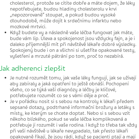
cholesterol, protože se cítíte dobře a máte dojem, že léky
nepotřebujete, budou hladiny cholesterolu v krvi
„nepozorovaně“ stoupat, a pokud budou vysoké
dlouhodobě, může dojít k srdečnímu infarktu nebo
mozkové mrtvici.
Když budete vy a následně vaše léčba fungovat jak máte,
bude vám líp. Úleva a spokojenost jsou vždycky fajn, a je i
daleko příjemnější mít při návštěvě lékaře dobré výsledky.
Spokojený bude i on a všichni si ušetříte opakované testy,
vyšetření a mrzuté pátrání po tom, proč to nezabírá.
Jak adherenci zlepšit
Je nutné rozumět tomu, jak vaše léky fungují, jak se užívají
aby zabíraly a jaká opatření to ještě obnáší. Pochopení
všeho, co se týká vaší diagnózy a léčby je klíčové,
potřebujete rozumět co se s vámi děje a proč.
Je v pořádku nosit si s sebou na kontroly k lékaři předem
sepsané dotazy, podtrhané informační brožury a letáky s
místy, ke kterým se chcete doptat. Nebo si s sebou vzít
někoho blízkého, pokud se vaše léčba komplikovaná a
potřebuje jí rozumět i vaše rodina. I když to třeba tak vždy
při vaší návštěvě u lékaře nevypadalo, tak přesto lékaři
opakovaně říkají, že jsou rádi, když se pacienti ptají a mají