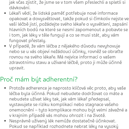
jak včas zjistit, že jsme se v tom všem přeslechli a spletli si
dávkování.
Lékaři vědí, že lidská paměť potřebuje nové informace
opakovat a dovysvětlovat, takže pokud si čímkoliv nejste ve
vaší léčbě jistí, požádejte svého lékaře o vysvětlení, zapsání
hlavních bodů na které se nesmí zapomenout a pobavte se
i tom, jak léky v těle fungují a co se musí stát, aby vám
fungovat přestaly.
V případě, že vám léčba z nějakého důvodu nevyhovuje
nebo se u vás objeví nežádoucí účinky, rovněž se obraťte
rovnou na svého lékaře. Má nejvíce informací o vašem
zdravotnímu stavu a užívané léčbě, proto ji může účinně
upravit.
Proč mám být adherentní?
Protože adherence je naprosto klíčová věc proto, aby vaše
léčba byla účinná. Pokud nebudete dodržovat co máte a
nebudete užívat léky tak, jak vám lékař předepsal,
vystavujete se riziku komplikací nebo stagnace vašeho
onemocnění – tyto komplikace mohou být velmi závažné a
v krajním případě vás mohou ohrozit i na životě.
Nesprávně užívaný lék nemůže dostatečně účinkovat.
Pokud se například rozhodnete nebrat léky na vysoký