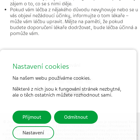
zájem o to, co se s nimi děje.
Pokud vám léčba z nějakého důvodu nevyhovuje nebo se u
vás objeví nežádoucí účinky, informujte o tom lékaře –
může vám léčbu upravit. Mějte na paměti, že pokud
budete doporučení lékaře dodržovat, bude léčba účinná a
pomůže vám.
Nastavení cookies
hlasování
Na našem webu používáme cookies.
1
2
3
4
5
Některé z nich jsou k fungování stránek nezbytné,
0 (0)
Hlasovat!
ale o těch ostatních můžete rozhodnout sami.
Přijmout
Odmítnout
© 2026 MEDICAL TRIBUNE CZ, s.r.o. |
Partnerem projektu je společnost Teva
Pharmaceuticals CR, s.r.o.
|
Hlášení nežádoucích účinků
|
Prohlášení k
souborům cookie
|
Ochrana osobních údajů
|
Podmínky užívaní stránek
|
Nastavení
Kontakt
| Fotografie jsou ilustrační, všechny zobrazené osoby jsou modelem.
Zdroj: Shutterstock, iStock |
Prohlášení společnosti Teva
| CZ/GP/20/0016