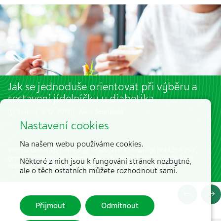
Jak se jednoduše orientovat při výběru a
sestavení jídelníčku u diabetika
1 min. | 9. 12. 2019 |
Alena Šmahelová
Nastavení cookies
Na našem webu používáme cookies.
Většina diabetiků potřebuje stravu, která obsahuje přibližně 250
gramů sacharidů, 80 gramů tuků, 95 gramů bílkovin (tedy 2100
Některé z nich jsou k fungování stránek nezbytné,
kcal/den).Jednoduchý…
ale o těch ostatních můžete rozhodnout sami.
Přijmout
Odmítnout