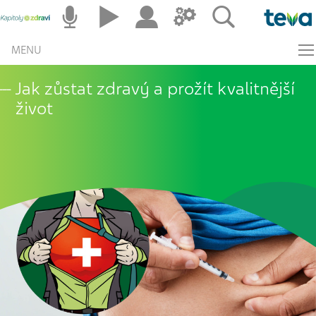
MENU
Jak zůstat zdravý a prožít kvalitnější
život