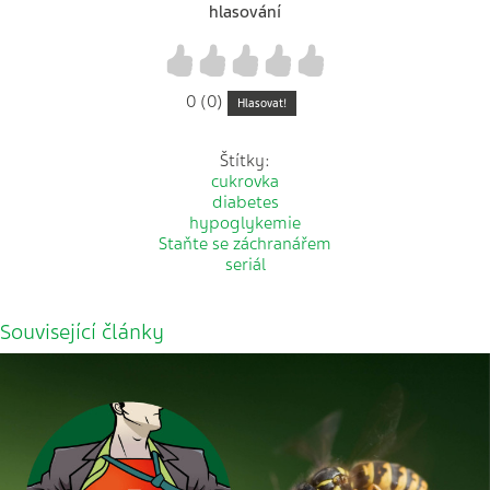
hlasování
1
2
3
4
5
0 (0)
Hlasovat!
Štítky:
cukrovka
diabetes
hypoglykemie
Staňte se záchranářem
seriál
Související články