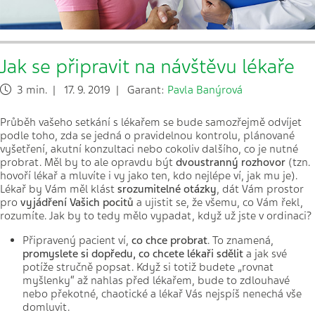
Jak se připravit na návštěvu lékaře
3 min. | 17. 9. 2019 | Garant:
Pavla Banýrová
Průběh vašeho setkání s lékařem se bude samozřejmě odvíjet
podle toho, zda se jedná o pravidelnou kontrolu, plánované
vyšetření, akutní konzultaci nebo cokoliv dalšího, co je nutné
probrat.
Měl by to ale opravdu být
dvoustranný rozhovor
(tzn.
hovoří lékař a mluvíte i vy jako ten, kdo nejlépe ví, jak mu je).
Lékař by Vám měl klást
srozumitelné otázky
, dát Vám prostor
pro
vyjádření Vašich pocitů
a ujistit se, že všemu, co Vám řekl,
rozumíte. Jak by to tedy mělo vypadat, když už jste v ordinaci?
Připravený pacient ví,
co chce probrat
. To znamená,
promyslete si dopředu, co chcete lékaři sdělit
a jak své
potíže stručně popsat. Když si totiž
budete „rovnat
myšlenky“ až nahlas před lékařem, bude to zdlouhavé
nebo překotné, chaotické a lékař Vás nejspíš nenechá vše
domluvit.