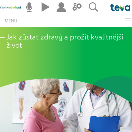
MENU
Jak zůstat zdravý a prožít kvalitnější
život