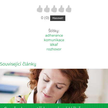
1
2
3
4
5
0 (0)
Hlasovat!
Štítky:
adherence
komunikace
lékař
rozhovor
Související články