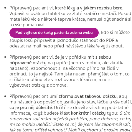
Připravený pacient ví,
které léky a v jakém rozpisu bere
.
Vybavit si oválnou tabletku ve žluté krabičce nestačí. Pokud
máte léků víc a některé teprve krátce, nemusí být snadné si
to vše pamatovat.
, kde si můžete
P
odívejte se do karty pacienta zde na webu
soupis léků připravit a jednoduše stáhnout do PDF a
odeslat na mail nebo před návštěvou lékaře vytisknout.
Připravený pacient ví, že je v pořádku
mít s sebou
připravené otázky
na papíře (nebo v mobilu, ale zkrátka
napsané). Vzpomenout si na všechno přímo na židli v
ordinaci, to je nejisté. Tam jste nuceni přemýšlet o tom, co
si říkáte a plánujete v rozhovoru s lékařem, a ne si
vybavovat otázky z domova.
Připravený pacient umí
zformulovat takovou otázku
, aby
mu následná odpověď objasnila jeho stav, léčbu a vše další,
co je pro něj důležité
. Určitě se dozvíte všechny podstatné
informace, když budete klást
konkrétní otázky
typu:
S tím
omezením soli mám největší problém, pane doktore, co by
mi to mohlo ulehčit? Stalo se mi, že jsem lék zapomněl vzít,
jak se tomu příště vyhnout? Mohli bychom si prosím znovu