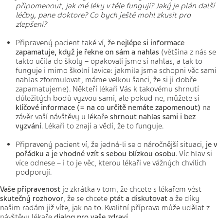
připomenout, jak mé léky v těle fungují? Jaký je plán další
léčby, pane doktore? Co bych ještě mohl zkusit pro
zlepšení?
Připravený pacient také ví, že
nejlépe si informace
zapamatuje, když je řekne on sám a nahlas
(většina z nás se
takto učila do školy – opakovali jsme si nahlas, a tak to
funguje i mimo školní lavice: jakmile jsme schopni věc sami
nahlas zformulovat, máme velkou šanci, že si ji dobře
zapamatujeme). Někteří lékaři Vás k takovému shrnutí
důležitých bodů vyzvou sami, ale pokud ne, můžete si
klíčové informace (= na co určitě nemáte zapomenout)
na
závěr vaší návštěvy u lékaře
shrnout nahlas sami i bez
vyzvání
. Lékaři to znají a vědí, že to funguje.
Připravený pacient ví, že jedná-li se o náročnější situaci,
je v
pořádku a je vhodné vzít s sebou blízkou osobu
. Víc hlav si
více odnese – i to je věc, kterou lékaři ve vážných chvílích
podporují.
Vaše připravenost
je zkrátka v tom, že chcete s lékařem vést
skutečný rozhovor
, že se chcete
ptát a diskutovat
a že díky
našim radám již víte, jak na to. Kvalitní příprava může udělat z
návštěvy lékaře
dialog pro vaše zdraví.