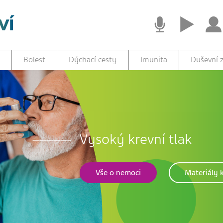
Bolest
Dýchací cesty
Imunita
Duševní z
Vysoký krevní tlak
Vše o nemoci
Materiály k