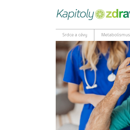
Srdce a cévy
Metabolismus