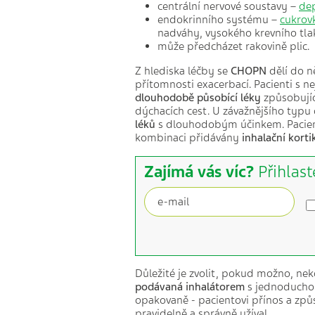
centrální nervové soustavy –
de
endokrinního systému –
cukrov
nadváhy, vysokého krevního tla
může předcházet rakovině plic.
Z hlediska léčby se
CHOPN
dělí do ně
přítomnosti exacerbací. Pacienti s n
dlouhodobě působící léky
způsobujíc
dýchacích cest. U závažnějšího typ
léků
s dlouhodobým účinkem. Pacient
kombinaci přidávány
inhalační kort
Zajímá vás víc?
Přihlast
Důležité je zvolit, pokud možno, n
podávaná inhalátorem
s jednoduchou 
opakovaně - pacientovi přínos a způ
pravidelně a správně užíval.