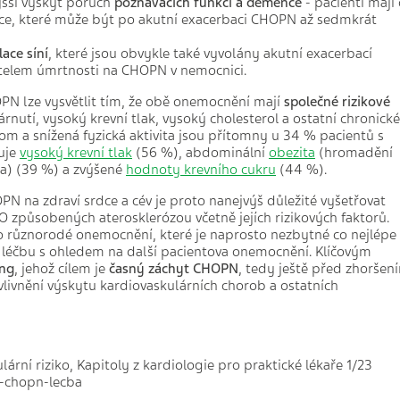
yšší výskyt poruch
poznávacích funkcí a demence
- pacienti mají
ice, které může být po akutní exacerbaci CHOPN až sedmkrát
lace síní
, které jsou obvykle také vyvolány akutní exacerbací
telem úmrtnosti na CHOPN v nemocnici.
PN lze vysvětlit tím, že obě onemocnění mají
společné rizikové
tárnutí, vysoký krevní tlak, vysoký cholesterol a ostatní chronické
om a snížená fyzická aktivita jsou přítomny u 34 % pacientů s
tuje
vysoký krevní tlak
(56 %), abdominální
obezita
(hromadění
ha) (39 %) a zvýšené
hodnoty krevního cukru
(44 %).
na zdraví srdce a cév je proto nanejvýš důležité vyšetřovat
způsobených aterosklerózou včetně jejích rizikových faktorů.
o různorodé onemocnění, které je naprosto nezbytné co nejlépe
u léčbu s ohledem na další pacientova onemocnění. Klíčovým
ing
, jehož cílem je
časný záchyt CHOPN
, tedy ještě před zhoršen
livnění výskytu kardiovaskulárních chorob a ostatních
rní riziko, Kapitoly z kardiologie pro praktické lékaře 1/23
5-chopn-lecba