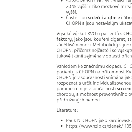
Se závažností CHOPN souvisí i v
20 % vyšší riziko mozkové mrtv
vyšší.
Časté jsou
srdeční arytmie i fibri
CHOPN a jsou nezávislým ukaza
Vysoký výskyt KVO u pacientů s CHO
faktory
, jako jsou kouření cigaret, s
zánětlivé nemoci. Metabolický syndr
CHOPN, přičemž nejčastěji se vysky
tukové tkáně zejména v oblasti břic
Vzhledem ke značnému dopadu CHOPN 
pacienty s CHOPN na přítomnost KVO 
CHOPN je v současnosti vnímána jak
rozpoznat a určit individualizovano
parametrem je v současnosti
screen
choroby, a možnost preventivního ov
přidružených nemocí.
Literatura:
Pauk N. CHOPN jako kardiovaskulá
https://www.nzip.cz/clanek/110