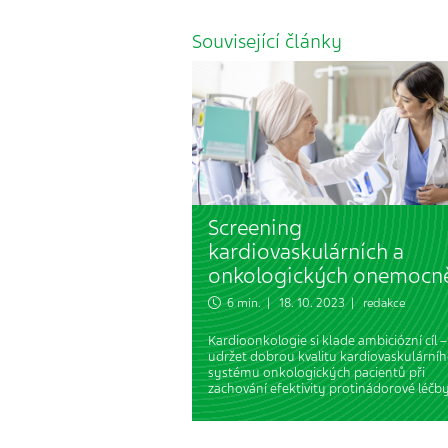
Související články
Screening
kardiovaskulárních a
onkologických onemocn
6 min. | 18. 10. 2023 | redakce
Kardioonkologie si klade ambiciózní cíl –
udržet dobrou kvalitu kardiovaskulární
systému onkologických pacientů při
zachování efektivity protinádorové léčby