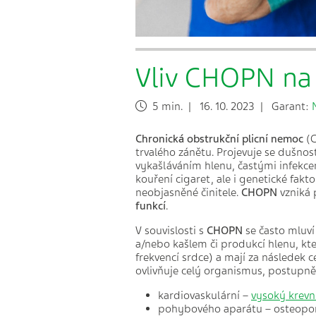
Vliv CHOPN na 
5 min. | 16. 10. 2023 | Garant:
Chronická obstrukční plicní nemoc
(C
trvalého zánětu. Projevuje se dušnos
vykašláváním hlenu, častými infekcem
kouření cigaret, ale i genetické fakto
neobjasněné činitele.
CHOPN
vzniká
funkcí
.
V souvislosti s
CHOPN
se často mluv
a/nebo kašlem či produkcí hlenu, k
frekvencí srdce) a mají za následek c
ovlivňuje celý organismus, postupně 
kardiovaskulární –
vysoký krevní
pohybového aparátu – osteopo