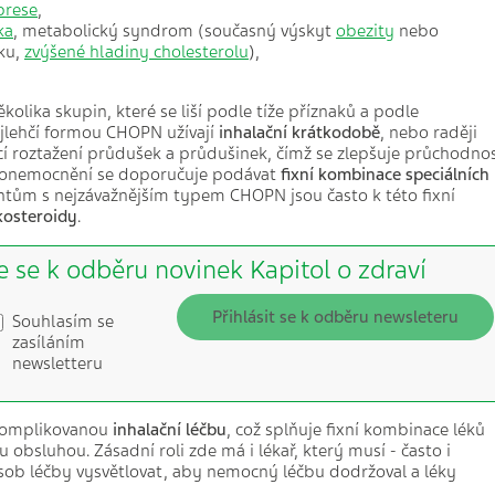
prese
,
ka
, metabolický syndrom (současný výskyt
obezity
nebo
ku,
zvýšené hladiny cholesterolu
),
kolika skupin, které se liší podle tíže příznaků a podle
ejlehčí formou CHOPN užívají
inhalační
krátkodobě
, nebo raději
í roztažení průdušek a průdušinek, čímž se zlepšuje průchodno
u onemocnění se doporučuje podávat
fixní kombinace speciálních
ům s nejzávažnějším typem CHOPN jsou často k této fixní
ikosteroidy
.
e se k odběru novinek Kapitol o zdraví
Přihlásit se k odběru newsleteru
Souhlasím se
zasíláním
newsletteru
ekomplikovanou
inhalační léčbu
, což splňuje fixní kombinace léků
obsluhou. Zásadní roli zde má i lékař, který musí - často i
sob léčby vysvětlovat, aby nemocný léčbu dodržoval a léky