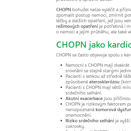
CHOPN
bohužel nelze vyléčit a příz
zpomalit postup nemoci, zmírnit potíž
léčby a dalších opatření, jež jsou v
režimových opatření
je potřebná i m
o nemoci a jejím průběhu, ale také v
CHOPN jako kardiov
CHOPN se často objevuje spolu s kar
Nemocní s CHOPN mají dvakrát až
srovnání se stejně starými jedi
Pacienti s lehkou až středně t
způsobené
aterosklerózou
(korn
Pacienti s CHOPN mají větší mír
srdečního selhání.
Akutní exacerbace
jsou příčinou
CHOPN je rizikovým faktorem 
nerozpoznaná
komorová dysfu
onemocnění.
Riziko srdečního selhání
je vyšší
cukrovky.