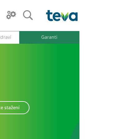
draví
Garanti
e stažení