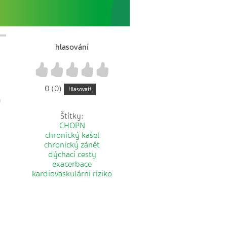
hlasování
1
2
3
4
5
0 (0)
Hlasovat!
m
Štítky:
CHOPN
chronický kašel
chronický zánět
dýchací cesty
exacerbace
kardiovaskulární riziko