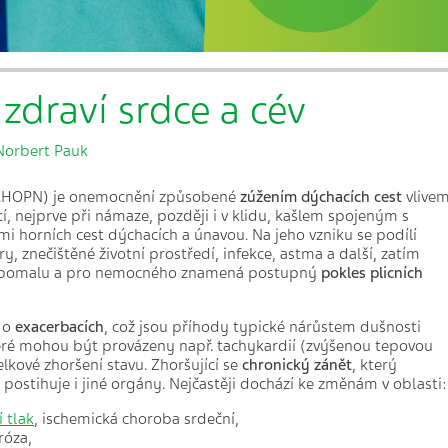
zdraví srdce a cév
Norbert Pauk
HOPN) je onemocnění způsobené
zúžením dýchacích cest
vlive
tí, nejprve při námaze, později i v klidu, kašlem spojeným s
i horních cest dýchacích a únavou. Na jeho vzniku se podílí
ry, znečištěné životní prostředí, infekce, astma a další, zatím
 pomalu a pro nemocného znamená postupný
pokles plicních
í o
exacerbacích
, což jsou příhody typické nárůstem dušnosti
teré mohou být provázeny např. tachykardií (zvýšenou tepovou
elkové zhoršení stavu. Zhoršující se
chronický zánět
, který
postihuje i jiné orgány. Nejčastěji dochází ke změnám v oblasti:
 tlak
, ischemická choroba srdeční,
róza,