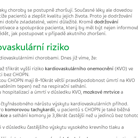
naky choroby se postupně zhoršují. Současné léky ale dovedou
e pacientů a zlepšit kvalitu jejich života. Proto je dodržování
elmi dobře zvladatelné, velmi důležité. Kromě
dodržování
otivace a spolupráce pacienta, který by měl být nejen informov
ědět, jak postupovat v případě akutního zhoršení.
askulární riziko
diovaskulárními chorobami. Dnes již víme, že:
 třikrát vyšší riziko
kardiovaskulárního onemocnění
(KVO) ve
nci bez CHOPN.
ěžkou CHOPN mají 8–10krát větší pravděpodobnost úmrtí na KVO
atěním tepen) než na respirační selhání.
u hospitalizací a úmrtí v důsledku KVO,
mozkové mrtvice
a
 čtyřnásobného nárůstu výskytu kardiovaskulárních příhod.
pro
komorovou tachykardii
, u pacientů s CHOPN je také běžná
nkce
a selhání komory je 3,8krát častější než u jedinců bez tohot
 i v důsledku častějšího výskytu vysokého krevního tlaku a