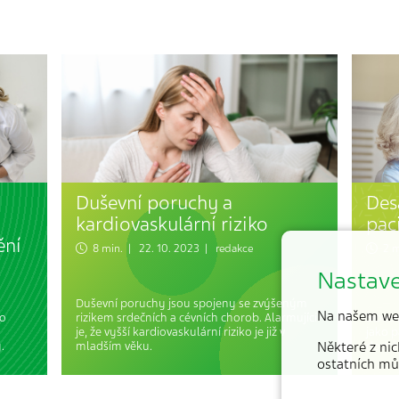
Duševní poruchy a
Des
kardiovaskulární riziko
pac
ění
8 min. | 22. 10. 2023 | redakce
2 m
Nastave
Duševní poruchy jsou spojeny se zvýšeným
Na našem we
ho
rizikem srdečních a cévních chorob. Alarmující
Slovem
je, že vyšší kardiovaskulární riziko je již v
jako p
.
mladším věku.
Některé z nic
dodržu
ostatních mů