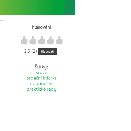
hlasování
1
2
3
4
5
2.5 (2)
Hlasovat!
Štítky:
srdce
srdeční infarkt
doporučení
praktické rady