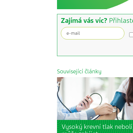
Zajímá vás víc?
Přihlast
Související články
Vysoký krevní tlak nebolí,