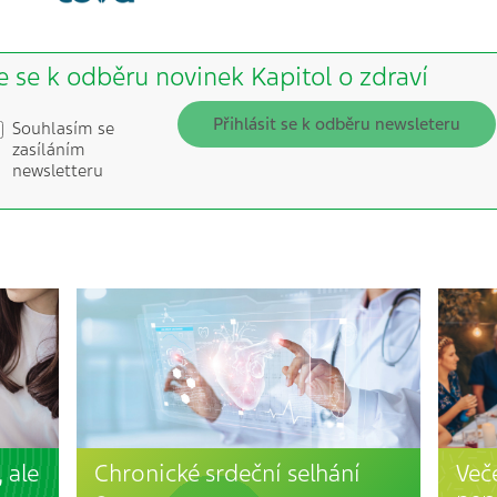
e se k odběru novinek Kapitol o zdraví
Přihlásit se k odběru newsleteru
Souhlasím se
zasíláním
newsletteru
 ale
Chronické srdeční selhání
Več