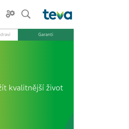
draví
Garanti
ít kvalitnější život