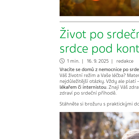
Život po srdeč
srdce pod kont
1 min. | 16. 9. 2025 | redakce
Vracíte se domů z nemocnice po srd
Váš životní režim a Vaše léčba? Mater
nejdůležitější otázky. Vždy ale platí 
lékařem či internistou
. Znají Váš zd
zdraví po srdeční příhodě.
Stáhněte si brožuru s praktickými d