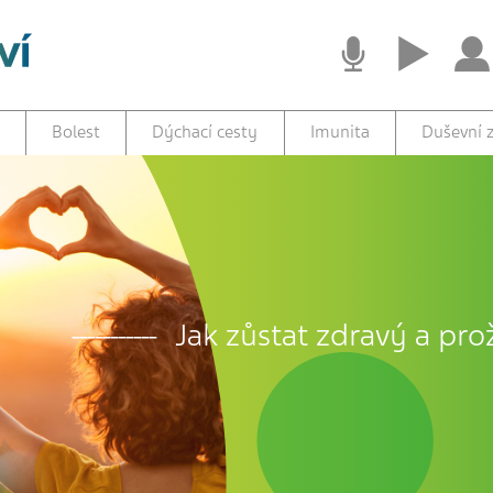
Bolest
Dýchací cesty
Imunita
Duševní z
Jak zůstat zdravý a prož