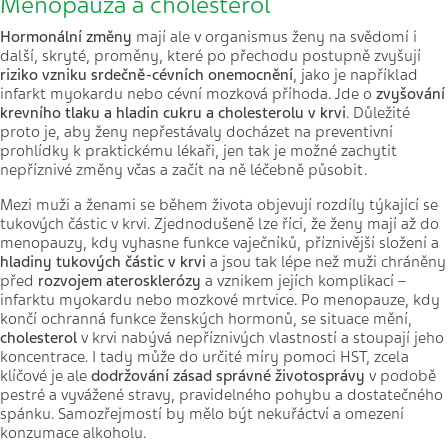
Menopauza a cholesterol
Hormonální změny
mají ale v organismus ženy na svědomí i
další, skryté, proměny, které po přechodu postupně zvyšují
riziko vzniku srdečně-cévních onemocnění
, jako je například
infarkt myokardu nebo cévní mozková příhoda. Jde o
zvyšování
krevního tlaku a hladin cukru a cholesterolu v krvi
. Důležité
proto je, aby ženy nepřestávaly docházet na preventivní
prohlídky k praktickému lékaři, jen tak je možné zachytit
nepříznivé změny včas a začít na ně léčebně působit.
Mezi muži a ženami se během života objevují rozdíly týkající se
tukových částic v krvi. Zjednodušeně lze říci, že ženy mají až do
menopauzy, kdy vyhasne funkce vaječníků, příznivější složení a
hladiny tukových částic v krvi
a jsou tak lépe než muži chráněny
před
rozvojem aterosklerózy
a vznikem jejích komplikací –
infarktu myokardu nebo mozkové mrtvice. Po menopauze, kdy
končí ochranná funkce ženských hormonů, se situace mění,
cholesterol
v krvi nabývá nepříznivých vlastností a stoupají jeho
koncentrace. I tady může do určité míry pomoci HST, zcela
klíčové je ale
dodržování zásad
správné životosprávy
v podobě
pestré a vyvážené stravy, pravidelného pohybu a dostatečného
spánku.
Samozřejmostí by mělo být nekuřáctví a omezení
konzumace alkoholu.