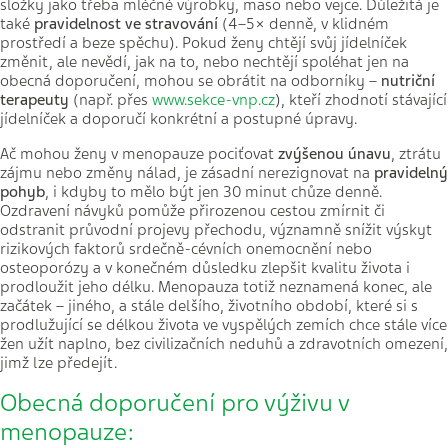
složky jako třeba mléčné výrobky, maso nebo vejce. Důležitá je
také
pravidelnost
ve stravování
(4–5× denně, v klidném
prostředí a beze spěchu). Pokud ženy chtějí svůj jídelníček
změnit, ale nevědí, jak na to, nebo nechtějí spoléhat jen na
obecná doporučení, mohou se obrátit na odborníky –
nutriční
terapeuty
(např. přes
www.sekce-vnp.cz
), kteří zhodnotí stávající
jídelníček a doporučí konkrétní a postupné úpravy.
Ač mohou ženy v menopauze pociťovat
zvýšenou únavu
, ztrátu
zájmu nebo změny nálad, je zásadní nerezignovat na
pravidelný
pohyb
, i kdyby to mělo být jen 30 minut chůze denně.
Ozdravení návyků pomůže přirozenou cestou zmírnit či
odstranit průvodní projevy přechodu, významně snížit výskyt
rizikových faktorů srdečně-cévních onemocnění nebo
osteoporózy a v konečném důsledku zlepšit kvalitu života i
prodloužit jeho délku. Menopauza totiž neznamená konec, ale
začátek – jiného, a stále delšího, životního období, které si s
prodlužující se délkou života ve vyspělých zemích chce stále více
žen užít naplno, bez civilizačních neduhů a zdravotních omezení,
jimž lze předejít.
Obecná doporučení pro výživu v
menopauze: