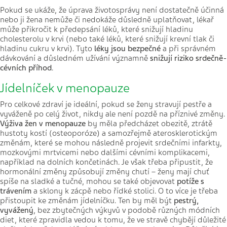
Pokud se ukáže, že úprava životosprávy není dostatečně účinná
nebo ji žena nemůže či nedokáže důsledně uplatňovat, lékař
může přikročit k předepsání léků, které snižují hladinu
cholesterolu v krvi (nebo také léků, které snižují krevní tlak či
hladinu cukru v krvi). Tyto
léky jsou bezpečné
a při správném
dávkování a důsledném užívání významně
snižují riziko srdečně-
cévních příhod
.
Jídelníček v menopauze
Pro celkové zdraví je ideální, pokud se ženy stravují pestře a
vyváženě po celý život, nikdy ale není pozdě na příznivé změny.
Výživa žen v menopauze
by měla předcházet obezitě, ztrátě
hustoty kostí (osteoporóze) a samozřejmě aterosklerotickým
změnám, které se mohou následně projevit srdečními infarkty,
mozkovými mrtvicemi nebo dalšími cévními komplikacemi,
například na dolních končetinách. Je však třeba připustit, že
hormonální změny způsobují změny chutí – ženy mají chuť
spíše na sladké a tučné, mohou se také objevovat
potíže s
trávením
a sklony k zácpě nebo řídké stolici. O to více je třeba
přistoupit ke změnám jídelníčku. Ten by měl být
pestrý,
vyvážený
, bez zbytečných výkyvů v podobě různých módních
diet, které zpravidla vedou k tomu, že ve stravě chybějí důležité