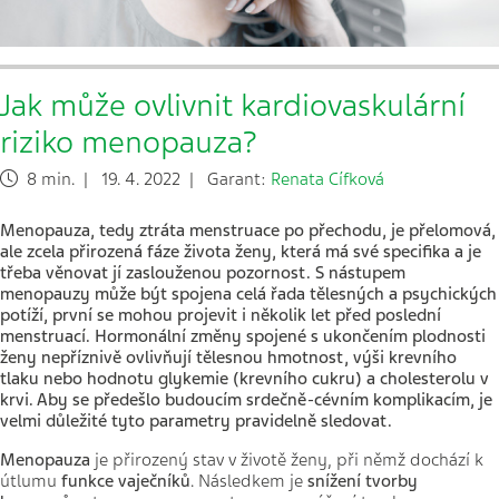
Jak může ovlivnit kardiovaskulární
riziko menopauza?
8 min. | 19. 4. 2022 | Garant:
Renata Cífková
Menopauza, tedy ztráta menstruace po přechodu, je přelomová,
ale zcela přirozená fáze života ženy, která má své specifika a je
třeba věnovat jí zaslouženou pozornost. S nástupem
menopauzy může být spojena celá řada tělesných a psychických
potíží, první se mohou projevit i několik let před poslední
menstruací. Hormonální změny spojené s ukončením plodnosti
ženy nepříznivě ovlivňují tělesnou hmotnost, výši krevního
tlaku nebo hodnotu glykemie (krevního cukru) a cholesterolu v
krvi. Aby se předešlo budoucím srdečně-cévním komplikacím, je
velmi důležité tyto parametry pravidelně sledovat.
Menopauza
je přirozený stav v životě ženy, při němž dochází k
útlumu
funkce vaječníků
. Následkem je
snížení
tvorby