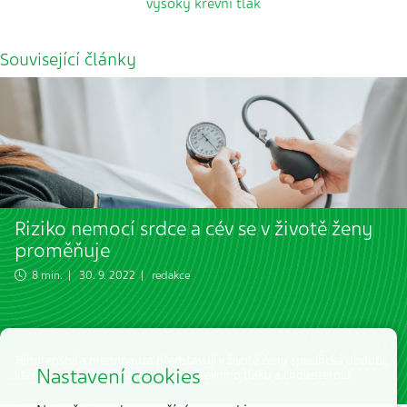
vysoký krevní tlak
Související články
Riziko nemocí srdce a cév se v životě ženy
proměňuje
8 min. | 30. 9. 2022 | redakce
Těhotenství a menopauza představují v životě ženy specifická období,
Nastavení cookies
která se pojí se změnami hodnot krevního tlaku a cholesterolu.