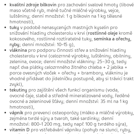
kvalitní zdroje bílkovin
pro zachování svalové hmoty (libové
maso včetně ryb, méně tučné mléčné výrobky, vejce,
luštěniny; denní množství: 1 g bílkovin na 1 kg tělesné
hmotnosti),
tuky
v podobě nenasycených mastných kyselin pro
snižování hladiny cholesterolu v krvi (
rostlinné oleje
kromě
kokosového, rostlinné roztíratelné tuky,
semínka a ořechy,
ryby
; denní množství: 10–15 g),
vláknina
pro podporu činnosti střev a snižování hladiny
cholesterolu v krvi (celozrnné výrobky, luštěniny, obilniny,
zelenina, ovoce; denní množství vlákniny: 25–30 g, tedy
např. dva plátky celozrnného žitného chleba + 2 jablka +
porce ovesných vloček + ořechy + brambory, vlákninu je
vhodné přidávat do jídelníčku postupně, aby si trávicí trakt
zvykl),
tekutiny
pro zajištění všech funkcí organismu (voda,
ovocné čaje, slabě a středně mineralizované vody, ředěné
ovocné a zeleninové šťávy; denní množství: 35 ml na 1 kg
hmotnosti),
vápník
pro prevenci osteoporózy (mléko a mléčné výrobky,
zejména tvrdé sýry a tvaroh, také sardinky; denní
množství: 800–1 200 mg, tedy např. 100 g tvrdého sýra),
vitamin D
pro vstřebávání vápníku (pohyb na slunci, ryby,