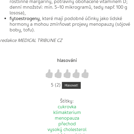
rostlinné margaríny, potraviny obohacené vitaminem D;
denní množství: min. 5–10 mikrogramů, tedy např. 100 g
lososa),
fytoestrogeny
, které mají podobné účinky jako lidské
hormony a mohou zmírňovat projevy menopauzy (sójové
boby, tofu).
redakce MEDICAL TRIBUNE CZ
hlasování
1
2
3
4
5
5 (2)
Hlasovat!
Štítky:
cukrovka
klimakterium
menopauza
přechod
vysoký cholesterol