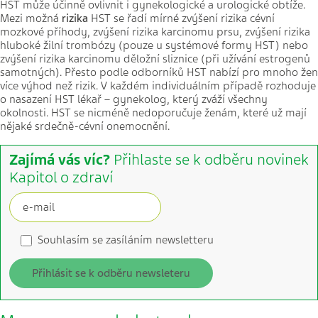
HST může účinně ovlivnit i gynekologické a urologické obtíže.
Mezi možná
rizika
HST se řadí mírné zvýšení rizika cévní
mozkové příhody, zvýšení rizika karcinomu prsu, zvýšení rizika
hluboké žilní trombózy (pouze u systémové formy HST) nebo
zvýšení rizika karcinomu děložní sliznice (při užívání estrogenů
samotných). Přesto podle odborníků HST nabízí pro mnoho žen
více výhod než rizik. V každém individuálním případě rozhoduje
o nasazení HST lékař – gynekolog, který zváží všechny
okolnosti. HST se nicméně nedoporučuje ženám, které už mají
nějaké srdečně-cévní onemocnění.
Zajímá vás víc?
Přihlaste se k odběru novinek
Kapitol o zdraví
Souhlasím se zasíláním newsletteru
Přihlásit se k odběru newsleteru