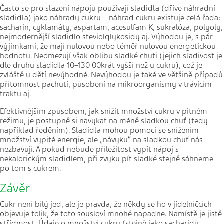
Často se pro slazení nápojů používají sladidla (dříve náhradní
sladidla) jako náhrady cukru – náhrad cukru existuje celá řada:
sacharin, cyklamáty, aspartam, acesulfam K, sukralóza, polyoly,
nejmodernější sladidlo steviolglykosidy aj. Výhodou je, s pár
výjimkami, že mají nulovou nebo téměř nulovou energetickou
hodnotu. Neomezují však oblibu sladké chuti (jejich sladivost je
dle druhu sladidla 10–130 00krát vyšší než u cukru), což je
zvláště u dětí nevýhodné. Nevýhodou je také ve většině případů
přítomnost pachutí, působení na mikroorganismy v trávicím
traktu aj.
Efektivnějším způsobem, jak snížit množství cukru v pitném
režimu, je postupně si navykat na méně sladkou chuť (tedy
například ředěním). Sladidla mohou pomoci se snížením
množství vypité energie, ale „návyku“ na sladkou chuť nás
nezbavují. A pokud nebude příležitost vypít nápoj s
nekalorickým sladidlem, při zvyku pít sladké stejně sáhneme
po tom s cukrem.
Závěr
Cukr není bílý jed, ale je pravda, že někdy se ho v jídelníčcích
objevuje tolik, že toto sousloví mnohé napadne. Namístě je jistě
střídmost. Údaje o množství cukru (stejně jako sacharidů