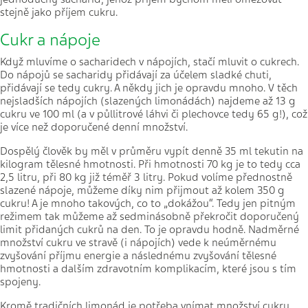
stejně jako příjem cukru.
Cukr a nápoje
Když mluvíme o sacharidech v nápojích, stačí mluvit o cukrech.
Do nápojů se sacharidy přidávají za účelem sladké chuti,
přidávají se tedy cukry. A někdy jich je opravdu mnoho. V těch
nejsladších nápojích (slazených limonádách) najdeme až 13 g
cukru ve 100 ml (a v půllitrové láhvi či plechovce tedy 65 g!), což
je více než doporučené denní množství.
Dospělý člověk by měl v průměru vypít denně 35 ml tekutin na
kilogram tělesné hmotnosti. Při hmotnosti 70 kg je to tedy cca
2,5 litru, při 80 kg již téměř 3 litry. Pokud volíme přednostně
slazené nápoje, můžeme díky nim přijmout až kolem 350 g
cukru! A je mnoho takových, co to „dokážou“. Tedy jen pitným
režimem tak můžeme až sedminásobně překročit doporučený
limit přidaných cukrů na den. To je opravdu hodně. Nadměrné
množství cukru ve stravě (i nápojích) vede k neúměrnému
zvyšování příjmu energie a následnému zvyšování tělesné
hmotnosti a dalším zdravotním komplikacím, které jsou s tím
spojeny.
Kromě tradičních limonád je potřeba vnímat množství cukru