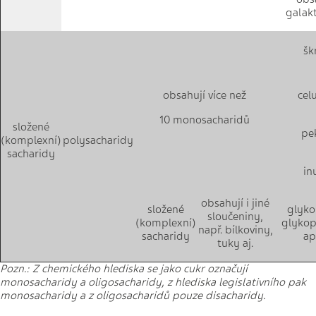
galakt
šk
obsahují více než
cel
10 monosacharidů
složené
pe
(komplexní)
polysacharidy
sacharidy
in
obsahují i jiné
složené
glyko
sloučeniny,
(komplexní)
glykop
např. bílkoviny,
sacharidy
ap
tuky aj.
Pozn.: Z chemického hlediska se jako cukr označují
monosacharidy a oligosacharidy, z hlediska legislativního pak
monosacharidy a z oligosacharidů pouze disacharidy.