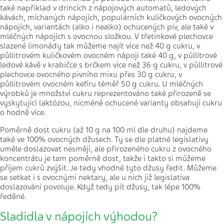
také například v drincích z nápojových automatů, ledových
kávách, míchaných nápojích, populárních kuličkových ovocných
nápojích, variantách (alko i nealko) ochucených piv, ale také v
mléčných nápojích s ovocnou složkou. V třetinkové plechovce
slazené limonády tak můžeme najít více než 40 g cukru, v
půllitrovém kuličkovém ovocném nápoji také 40 g, v půllitrové
ledové kávě v krabičce s brčkem více než 36 g cukru, v půllitrové
plechovce ovocného pivního mixu přes 30 g cukru, v
půllitrovém ovocném kefíru téměř 50 g cukru. U mléčných
výrobků je množství cukru reprezentováno také přirozeně se
vyskytující laktózou, nicméně ochucené varianty obsahují cukru
o hodně více.
Poměrně dost cukru (až 10 g na 100 ml dle druhu) najdeme
také ve 100% ovocných džusech. Ty se dle platné legislativy
uměle doslazovat nesmějí, ale přirozeného cukru z ovocného
koncentrátu je tam poměrně dost, takže i takto si můžeme
příjem cukrů zvýšit. Je tedy vhodné tyto džusy ředit. Můžeme
se setkat i s ovocnými nektary, ale u nich již legislativa
doslazování povoluje. Když tedy pít džusy, tak lépe 100%
ředěné.
Sladidla v nápojích výhodou?