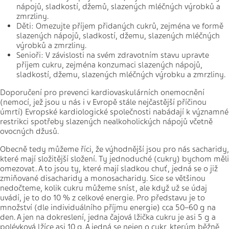
nápojů, sladkostí, džemů, slazených mléčných výrobků a
zmrzliny.
Děti: Omezujte příjem přidaných cukrů, zejména ve formě
slazených nápojů, sladkostí, džemu, slazených mléčných
výrobků a zmrzliny.
Senioři: V závislosti na svém zdravotním stavu upravte
příjem cukru, zejména konzumaci slazených nápojů,
sladkostí, džemu, slazených mléčných výrobku a zmrzliny.
Doporučení pro prevenci kardiovaskulárních onemocnění
(nemocí, jež jsou u nás i v Evropě stále nejčastější příčinou
úmrtí) Evropské kardiologické společnosti nabádají k významné
restrikci spotřeby slazených nealkoholických nápojů včetně
ovocných džusů.
Obecně tedy můžeme říci, že výhodnější jsou pro nás sacharidy,
které mají složitější složení. Ty jednoduché (cukry) bychom měli
omezovat. A to jsou ty, které mají sladkou chuť, jedná se o již
zmiňované disacharidy a monosacharidy. Sice se většinou
nedočteme, kolik cukru můžeme sníst, ale když už se údaj
uvádí, je to do 10 % z celkové energie. Pro představu je to
množství (dle individuálního příjmu energie) cca 50–60 g na
den. A jen na dokreslení, jedna čajová lžička cukru je asi 5 g a
polévková lžíce asi 10 g. A jedná se nejen o cukr, kterým běžně