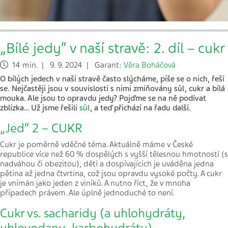
„Bílé jedy“ v naší stravě: 2. díl – cukr
14 min. | 9. 9. 2024 | Garant:
Věra Boháčová
O bílých jedech v naší stravě často slýcháme, píše se o nich, řeší
se. Nejčastěji jsou v souvislosti s nimi zmiňovány sůl, cukr a bílá
mouka. Ale jsou to opravdu jedy? Pojďme se na ně podívat
zblízka… Už jsme řešili
sůl
, a teď přichází na řadu další.
„Jed“ 2 – CUKR
Cukr je poměrně vděčné téma. Aktuálně máme v České
republice více než 60 % dospělých s vyšší tělesnou hmotností (s
nadváhou či obezitou), dětí a dospívajících je uváděna jedna
pětina až jedna čtvrtina, což jsou opravdu vysoké počty. A cukr
je vnímán jako jeden z viníků. A nutno říct, že v mnoha
případech právem. Ale úplně jednoduché to není.
Cukr vs. sacharidy (a uhlohydráty,