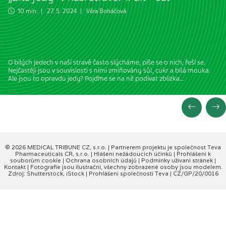
10 min. | 27. 5. 2024 |
Věra Boháčová
O bílých jedech v naší stravě často slýcháme, píše se o nich, řeší se.
Nejčastěji jsou v souvislosti s nimi zmiňovány sůl, cukr a bílá mouka.
Ale jsou to opravdu jedy? Pojďme se na ně podívat zblízka…
© 2026 MEDICAL TRIBUNE CZ, s.r.o. |
Partnerem projektu je společnost Teva
Pharmaceuticals CR, s.r.o.
|
Hlášení nežádoucích účinků
|
Prohlášení k
souborům cookie
|
Ochrana osobních údajů
|
Podmínky užívaní stránek
|
Kontakt
| Fotografie jsou ilustrační, všechny zobrazené osoby jsou modelem.
Zdroj: Shutterstock, iStock |
Prohlášení společnosti Teva
| CZ/GP/20/0016