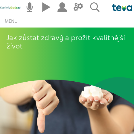
MENU
Jak zůstat zdravý a prožít kvalitnější
život