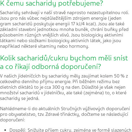
K čemu sacharidy potřebujeme?
Sacharidy sehrávají v naší stravě naprosto nezastupitelnou roli.
Jsou pro nás vůbec nejdůležitějším zdrojem energie (jeden
gram sacharidů poskytuje energii 17 kJ/4 kcal). Jsou ale také
základní stavební jednotkou mnoha buněk, chrání buňky před
působením různých vnějších vlivů. Jsou biologicky aktivními
látkami nebo složkami biologicky aktivních látek, jako jsou
například některé vitaminy nebo hormony.
Kolik sacharidů/cukru bychom měli sníst
a co říkají odborná doporučení?
V našich jídelníčcích by sacharidy měly zaujímat kolem 50 % z
celkového denního příjmu energie. Při běžném režimu bez
dietních diktátů to je cca 300 g na den. Důležité je však nejen
množství sacharidů v jídelníčku, ale také (zejména) to, o které
sacharidy se jedná.
Nahlédneme-li do aktuálních Stručných výživových doporučení
pro obyvatelstvo, tzv. Zdravé třináctky, dočteme se následující
doporučení:
Dospělí: Snižujte příjem cukru, zejména ve formě slazených