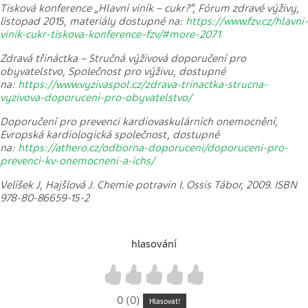
Tisková konference „Hlavní viník – cukr?“, Fórum zdravé výživy,
listopad 2015, materiály dostupné na:
https://www.fzv.cz/hlavni-
vinik-cukr-tiskova-konference-fzv/#more-2071
Zdravá třináctka – Stručná výživová doporučení pro
obyvatelstvo, Společnost pro výživu, dostupné
na:
https://www.vyzivaspol.cz/zdrava-trinactka-strucna-
vyzivova-doporuceni-pro-obyvatelstvo/
Doporučení pro prevenci kardiovaskulárních onemocnění,
Evropská kardiologická společnost, dostupné
na:
https://athero.cz/odborna-doporuceni/doporuceni-pro-
prevenci-kv-onemocneni-a-ichs/
Velíšek J, Hajšlová J. Chemie potravin I. Ossis Tábor, 2009. ISBN
978-80-86659-15-2
hlasování
1
2
3
4
5
0 (0)
Hlasovat!