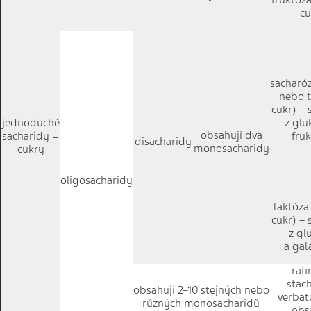
fruktóz
cu
sacharó
nebo t
cukr) – 
jednoduché
z glu
obsahují dva
sacharidy =
fru
disacharidy
monosacharidy
cukry
oligosacharidy
laktóza
cukr) – 
z gl
a gal
rafi
stac
obsahují 2–10 stejných nebo
verbató
různých monosacharidů
obs