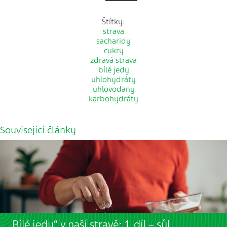
Štítky:
strava
sacharidy
cukry
zdravá strava
bílé jedy
uhlohydráty
uhlovodany
karbohydráty
Související články
„Bílé jedy“ v naší stravě: 1. díl – sůl