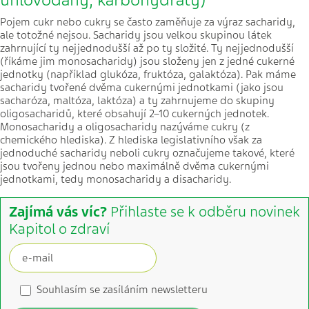
uhlovodany, karbohydráty)
Pojem cukr nebo cukry se často zaměňuje za výraz sacharidy,
ale totožné nejsou. Sacharidy jsou velkou skupinou látek
zahrnující ty nejjednodušší až po ty složité. Ty nejjednodušší
(říkáme jim monosacharidy) jsou složeny jen z jedné cukerné
jednotky (například glukóza, fruktóza, galaktóza). Pak máme
sacharidy tvořené dvěma cukernými jednotkami (jako jsou
sacharóza, maltóza, laktóza) a ty zahrnujeme do skupiny
oligosacharidů, které obsahují 2–10 cukerných jednotek.
Monosacharidy a oligosacharidy nazýváme cukry (z
chemického hlediska). Z hlediska legislativního však za
jednoduché sacharidy neboli cukry označujeme takové, které
jsou tvořeny jednou nebo maximálně dvěma cukernými
jednotkami, tedy monosacharidy a disacharidy.
Zajímá vás víc?
Přihlaste se k odběru novinek
Kapitol o zdraví
Souhlasím se zasíláním newsletteru