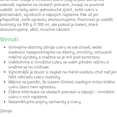
celkově) najdeme na obalech potravin, musejí se povinně
uvádět. Je tedy velmi jednoduché zjistit, kolik cukru v
potravinách, výrobcích a nápojích najdeme. Pak už jen
přepočítat, kolik opravdu zkonzumujeme. Povinnost je uvádět
hodnoty na 100 g či 100 ml, ale pokud je balení, které
zkonzumujeme, větší, musíme násobit.
Shrnutí:
Vnímejme všechny zdroje cukru ve své stravě, vedle
sladkostí nezapomínejme na džemy, zmrzliny, ochucené
mléčné výrobky a snažme se je mít pod kontrolou.
Uvědomme si množství cukru ve svém pitném režimu a
snažme se ho snižovat.
Výhodnější je zkusit si zvykat na méně sladkou chuť než jen
řešit náhradu cukru sladidly.
Mějme na paměti, že slazení čímkoli sladkým místo bílého
cukru často není výhodou.
Čtěme informace na obalech potravin a nápojů – množství
cukru v nich najdeme.
Nezaměňujme pojmy sacharidy a cukry.
Zdroje: