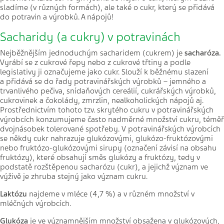
sladíme (v různých formách), ale také o cukr, který se přidává
do potravin a výrobků. A nápojů!
Sacharidy (a cukry) v potravinách
Nejběžnějším jednoduchým sacharidem (cukrem) je
sacharóza.
Vyrábí se z cukrové řepy nebo z cukrové třtiny a podle
legislativy ji označujeme jako cukr. Slouží k běžnému slazení
a přidává se do řady potravinářských výrobků – jemného a
trvanlivého pečiva, snídaňových cereálií, cukrářských výrobků,
cukrovinek a čokolády, zmrzlin, nealkoholických nápojů aj.
Prostřednictvím tohoto tzv. skrytého cukru v potravinářských
výrobcích konzumujeme často nadměrné množství cukru, téměř
dvojnásobek tolerované spotřeby. V potravinářských výrobcích
se někdy cukr nahrazuje glukózovými, glukózo-fruktózovými
nebo fruktózo-glukózovými sirupy (označení závisí na obsahu
fruktózy), které obsahují směs glukózy a fruktózy, tedy v
podstatě rozštěpenou sacharózu (cukr), a jejichž význam ve
výživě je zhruba stejný jako význam cukru.
Laktózu
najdeme v mléce (4,7 %) a v různém množství v
mléčných výrobcích.
Glukóza
je ve významnějším množství obsažena v glukózových,