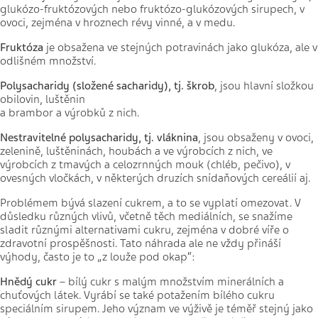
glukózo-fruktózových nebo fruktózo-glukózových sirupech, v
ovoci, zejména v hroznech révy vinné, a v medu.
Fruktóza
je obsažena ve stejných potravinách jako glukóza, ale v
odlišném množství.
Polysacharidy (složené sacharidy), tj. škrob
,
jsou hlavní složkou
obilovin, luštěnin
a brambor a výrobků z nich.
Nestravitelné polysacharidy, tj. vláknina
,
jsou obsaženy v ovoci,
zelenině, luštěninách, houbách a ve výrobcích z nich, ve
výrobcích z tmavých a celozrnných mouk (chléb, pečivo), v
ovesných vločkách, v některých druzích snídaňových cereálií aj.
Problémem bývá slazení cukrem, a to se vyplatí omezovat. V
důsledku různých vlivů, včetně těch mediálních, se snažíme
sladit různými alternativami cukru, zejména v dobré víře o
zdravotní prospěšnosti. Tato náhrada ale ne vždy přináší
výhody, často je to „z louže pod okap“:
Hnědý cukr
– bílý cukr s malým množstvím minerálních a
chuťových látek. Vyrábí se také potažením bílého cukru
speciálním sirupem. Jeho význam ve výživě je téměř stejný jako