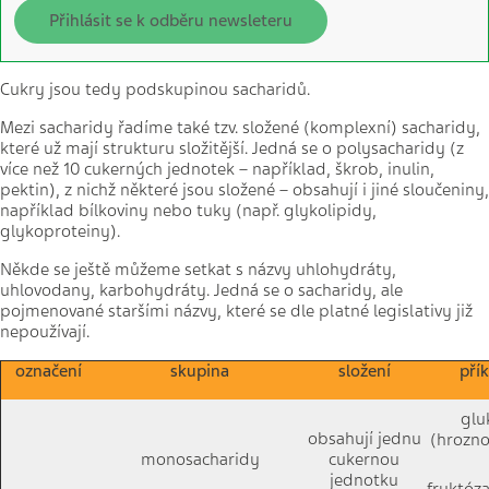
Přihlásit se k odběru newsleteru
Cukry jsou tedy podskupinou sacharidů.
Mezi sacharidy řadíme také tzv. složené (komplexní) sacharidy,
které už mají strukturu složitější. Jedná se o polysacharidy (z
více než 10 cukerných jednotek – například, škrob, inulin,
pektin), z nichž některé jsou složené – obsahují i jiné sloučeniny,
například bílkoviny nebo tuky (např. glykolipidy,
glykoproteiny).
Někde se ještě můžeme setkat s názvy uhlohydráty,
uhlovodany, karbohydráty. Jedná se o sacharidy, ale
pojmenované staršími názvy, které se dle platné legislativy již
nepoužívají.
označení
skupina
složení
pří
glu
obsahují jednu
(hrozno
monosacharidy
cukernou
jednotku