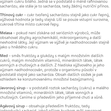
význam cukru bílého. Jedná se v podstatě o méně rafinovanou
sacharózu, ale stále je to sacharóza, tedy žádný nutriční přínos.
Třtinový cukr
– cukr tvořený sacharózou stejně jako cukr řepný,
výživová hodnota je tedy stejná. Liší se pouze vstupní surovina,
cukrová třtina místo cukrové řepy.
Melasa
– pokud není získána od seriózních výrobců, může
obsahovat zbytky agrochemikálií, mikroorganismy a další
nevhodné látky. Její význam ve výživě je nadhodnocován stejně
jako u hnědého cukru.
Med
– směs fruktózy a glukózy s malým množstvím dalších
cukrů, malým množstvím vitaminů, minerálních látek, látek
vonných a chuťových a dalších. Z hlediska výživového je jeho
význam nadhodnocován, protože v organismu působí v
podstatě stejně jako sacharóza. Obsah dalších složek je pak
vzhledem ke konzumovanému množství bezvýznamný.
Javorový sirup
– v podstatě roztok sacharózy (cukru) a malého
množství vitaminů, minerálních látek, látek vonných a
chuťových. Ceníme si především jeho příjemné chuti a vůně.
Agávový sirup
– obsahuje především fruktózu, tedy
jednoduchý sacharid, jehož příjem bychom měli omezovat