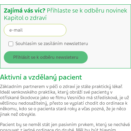
Zajímá vás víc?
Přihlaste se k odběru novinek
Kapitol o zdraví
Souhlasím se zasíláním newsletteru
Přihlásit se k odběru newsleteru
Aktivní a vzdělaný pacient
Základním partnerem v péči o zdraví je stále praktický lékař.
Ideál venkovského praktika, který obráží své pacienty v
otřískané škodovce jako ve filmu Vesničko má středisková, je už
většinou nedosažitelný, přesto se vyplatí chodit do ordinace k
někomu, kdo se o pacienta stará roky a včas pozná, že je něco
jinak než obvykle.
Pacient by se neměl stát jen pasivním prvkem, který se nechává
posouvat z jedné ordinace do druhé. Měl by být hlavním