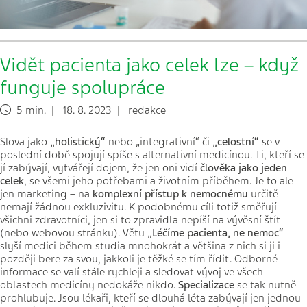
Vidět pacienta jako celek lze – když
funguje spolupráce
5 min. | 18. 8. 2023 | redakce
Slova jako
„holistický“
nebo „integrativní“ či
„celostní“
se v
poslední době spojují spíše s alternativní medicínou. Ti, kteří se
jí zabývají, vytvářejí dojem, že jen oni vidí
člověka jako jeden
celek
, se všemi jeho potřebami a životním příběhem. Je to ale
jen marketing – na
komplexní přístup k nemocnému
určitě
nemají žádnou exkluzivitu. K podobnému cíli totiž směřují
všichni zdravotníci, jen si to zpravidla nepíší na vývěsní štít
(nebo webovou stránku). Větu
„Léčíme pacienta, ne nemoc“
slyší medici během studia mnohokrát a většina z nich si ji i
později bere za svou, jakkoli je těžké se tím řídit. Odborné
informace se valí stále rychleji a sledovat vývoj ve všech
oblastech medicíny nedokáže nikdo.
Specializace
se tak nutně
prohlubuje. Jsou lékaři, kteří se dlouhá léta zabývají jen jednou