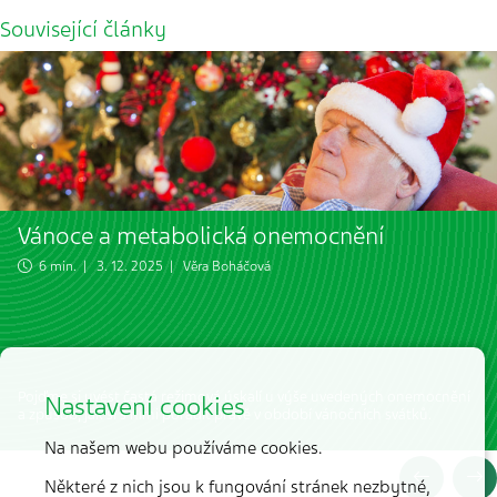
Související články
Vánoce a metabolická onemocnění
6 min. | 3. 12. 2025 |
Věra Boháčová
Pojďme si uvést častá režimová úskalí u výše uvedených onemocnění
Nastavení cookies
a způsob, jak si s nimi poradit právě v období vánočních svátků.
Na našem webu používáme cookies.
Některé z nich jsou k fungování stránek nezbytné,