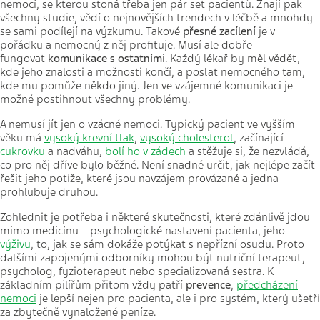
nemocí, se kterou stoná třeba jen pár set pacientů. Znají pak
všechny studie, vědí o nejnovějších trendech v léčbě a mnohdy
se sami podílejí na výzkumu. Takové
přesné zacílení
je v
pořádku a nemocný z něj profituje. Musí ale dobře
fungovat
komunikace s ostatními
. Každý lékař by měl vědět,
kde jeho znalosti a možnosti končí, a poslat nemocného tam,
kde mu pomůže někdo jiný. Jen ve vzájemné komunikaci je
možné postihnout všechny problémy.
A nemusí jít jen o vzácné nemoci. Typický pacient ve vyšším
věku má
vysoký krevní tlak
,
vysoký cholesterol
, začínající
cukrovku
a nadváhu,
bolí ho v zádech
a stěžuje si, že nezvládá,
co pro něj dříve bylo běžné. Není snadné určit, jak nejlépe začít
řešit jeho potíže, které jsou navzájem provázané a jedna
prohlubuje druhou.
Zohlednit je potřeba i některé skutečnosti, které zdánlivě jdou
mimo medicínu – psychologické nastavení pacienta, jeho
výživu
, to, jak se sám dokáže potýkat s nepřízní osudu. Proto
dalšími zapojenými odborníky mohou být nutriční terapeut,
psycholog, fyzioterapeut nebo specializovaná sestra. K
základním pilířům přitom vždy patří
prevence
,
předcházení
nemoci
je lepší nejen pro pacienta, ale i pro systém, který ušetří
za zbytečně vynaložené peníze.