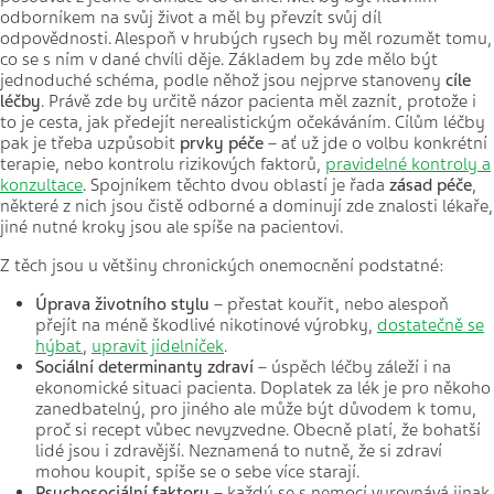
odborníkem na svůj život a měl by převzít svůj díl
odpovědnosti. Alespoň v hrubých rysech by měl rozumět tomu,
co se s ním v dané chvíli děje. Základem by zde mělo být
jednoduché schéma, podle něhož jsou nejprve stanoveny
cíle
léčby
. Právě zde by určitě názor pacienta měl zaznít, protože i
to je cesta, jak předejít nerealistickým očekáváním. Cílům léčby
pak je třeba uzpůsobit
prvky péče
– ať už jde o volbu konkrétní
terapie, nebo kontrolu rizikových faktorů,
pravidelné kontroly a
konzultace
. Spojníkem těchto dvou oblastí je řada
zásad péče
,
některé z nich jsou čistě odborné a dominují zde znalosti lékaře,
jiné nutné kroky jsou ale spíše na pacientovi.
Z těch jsou u většiny chronických onemocnění podstatné:
Úprava životního stylu
– přestat kouřit, nebo alespoň
přejít na méně škodlivé nikotinové výrobky,
dostatečně se
hýbat
,
upravit jídelníček
.
Sociální determinanty zdraví
– úspěch léčby záleží i na
ekonomické situaci pacienta. Doplatek za lék je pro někoho
zanedbatelný, pro jiného ale může být důvodem k tomu,
proč si recept vůbec nevyzvedne. Obecně platí, že bohatší
lidé jsou i zdravější. Neznamená to nutně, že si zdraví
mohou koupit, spíše se o sebe více starají.
Psychosociální faktory
– každý se s nemocí vyrovnává jinak.