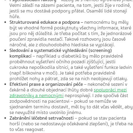
Velmi záleží na zázemí pacienta, na tom, jestli žije v rodině,
jestli se mu dostává podpory přátel. Osamělí lidé stonají
hůře.
Strukturovaná edukace a podpora –
nemocnému by měly
být ve vhodné formě poskytnuty všechny informace, které
jsou pro něj důležité. Je třeba počítat s tím, že jednorázové
poučení zpravidla nestačí. Takové rozhovory jsou časově
náročné, ale z dlouhodobého hlediska se vyplácejí.
Sledování a systematické vyhledávání (screening)
komplikací
– například u diabetiků by mělo pravidelně
proběhnout vyšetření očního pozadí zjišťující, jestli
cukrovka nepoškodila sítnici, a také vyšetření funkce ledvin
(např. bílkovina v moči). Je také potřeba pravidelně
prohlížet nohy a pátrat, zda se na nich neobjevují otlaky.
Efektivní praxe a organizování péče
– nekonečné sezení v
čekárně a dlouhé objednací lhůty dobré
spolupráci mezi
zdravotníky a nemocnými
neprospívají. I zde spočívá část
zodpovědnosti na pacientovi – pokud se nemůže ve
sjednaném termínu dostavit, měl by to dát včas vědět, aby
se nevyužité místo uvolnilo jinému.
Zabránění léčebné setrvačnosti
– pokud se stav pacienta
horší (nebo se nedostavuje očekávané zlepšení), je třeba na
to včas reagovat.