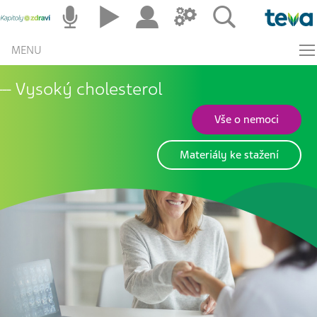
MENU
Vysoký cholesterol
Vše o nemoci
Materiály ke stažení