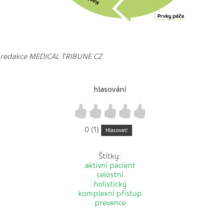
redakce MEDICAL TRIBUNE CZ
hlasování
1
2
3
4
5
0 (1)
Hlasovat!
Štítky:
aktivní pacient
celostní
holistický
komplexní přístup
prevence