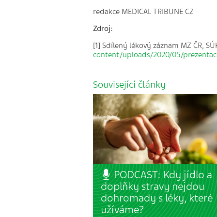
redakce MEDICAL TRIBUNE CZ
Zdroj:
[1] Sdílený lékový záznam MZ ČR, SÚ
content/uploads/2020/05/prezentac
Související články
PODCAST: Kdy jídlo a
doplňky stravy nejdou
dohromady s léky, které
užíváme?