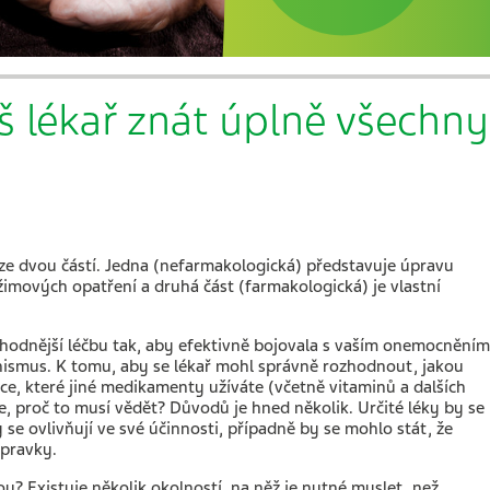
š lékař znát úplně všechny
ze dvou částí. Jedna (nefarmakologická) představuje úpravu
žimových opatření a druhá část (farmakologická) je vlastní
vhodnější léčbu tak, aby efektivně bojovala s vaším onemocněním
anismus. K tomu, aby se lékař mohl správně rozhodnout, jakou
ace, které jiné medikamenty užíváte (včetně vitaminů a dalších
e, proč to musí vědět? Důvodů je hned několik. Určité léky by se
se ovlivňují ve své účinnosti, případně by se mohlo stát, že
ípravky.
u? Existuje několik okolností, na něž je nutné myslet, než