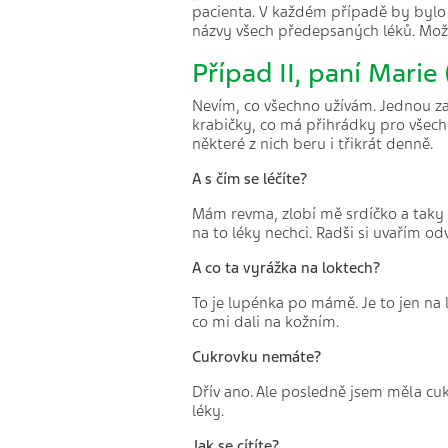
pacienta. V každém případě by bylo 
názvy všech předepsaných léků. Možná
Případ II, paní Marie 
Nevím, co všechno užívám. Jednou za 
krabičky, co má přihrádky pro všechny
některé z nich beru i třikrát denně.
A s čím se léčíte?
Mám revma, zlobí mě srdíčko a taky
na to léky nechci. Radši si uvařím odv
A co ta vyrážka na loktech?
To je lupénka po mámě. Je to jen na 
co mi dali na kožním.
Cukrovku nemáte?
Dřív ano. Ale posledně jsem měla cuk
léky.
Jak se cítíte?