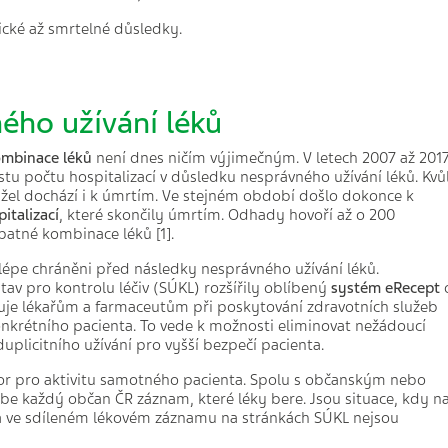
cké až smrtelné důsledky.
ého užívání léků
ombinace léků
není dnes ničím výjimečným. V letech 2007 až 201
u počtu hospitalizací v důsledku nesprávného užívání léků. Kvůl
el dochází i k úmrtím. Ve stejném období došlo dokonce k
italizací
, které skončily úmrtím. Odhady hovoří až o 200
patné kombinace léků [1].
i lépe chráněni před následky nesprávného užívání léků.
stav pro kontrolu léčiv (SÚKL) rozšířily oblíbený
systém eRecept
uje lékařům a farmaceutům při poskytování zdravotních služeb
 konkrétního pacienta. To vede k možnosti eliminovat nežádoucí
 duplicitního užívání pro vyšší bezpečí pacienta.
tor pro aktivitu samotného pacienta. Spolu s občanským nebo
e každý občan ČR záznam, které léky bere. Jsou situace, kdy n
ta ve sdíleném lékovém záznamu na stránkách SÚKL nejsou