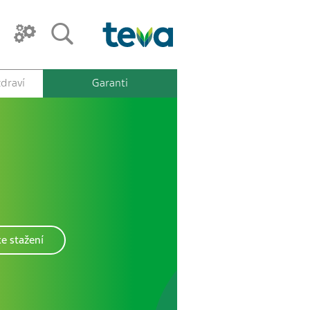
draví
Garanti
e stažení