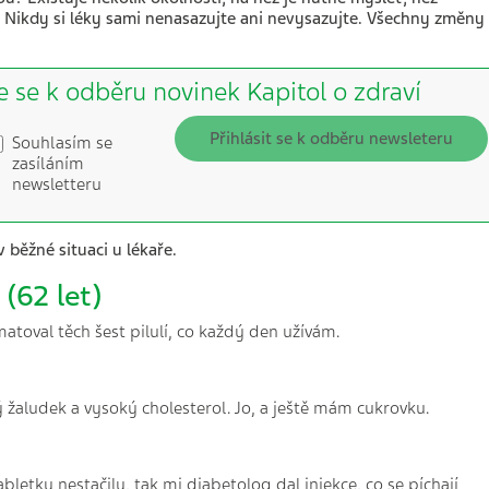
. Nikdy si léky sami nenasazujte ani nevysazujte. Všechny změny
e se k odběru novinek Kapitol o zdraví
Přihlásit se k odběru newsleteru
Souhlasím se
zasíláním
newsletteru
běžné situaci u lékaře.
 (62 let)
toval těch šest pilulí, co každý den užívám.
 žaludek a vysoký cholesterol. Jo, a ještě mám cukrovku.
abletky nestačily, tak mi diabetolog dal injekce, co se píchají