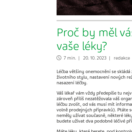
Proč by měl vá
vaše léky?
7 min. | 20. 10. 2023 | redakce
Léčba většiny onemocnění se skládá 
životního stylu, nastavení nových re
nasazení léčby.
Váš lékař vám vždy předepíše tu nej
zároveň příliš nezatěžovala váš org
léčbu zvolit, od vás musí mít inform
volně prodejných přípravků). Ptáte s
neměly užívat současně, některé léky 
budete užívat dva podobné léčivé př
Máte léky, které berete, pod kontrolo