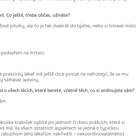
il. Co ještě, třeba občas, užíváte?
vé pilulky, ale to je tak dvakrát do týdne, nebo si bolavé míst
 podezření na mrtvici.
a praktický lékař mě ještě chce poslat na nefrologii, že se mu
ly selhávat ledviny.
 o všech lécích, které berete, včetně těch, co si ordinujete sám?
vám.
ěkolika krabiček vybírá po jednom či dvou prášcích, které si
led má. Ve všech ostatních aspektech se jedná o typickou
(abychom jeho lékařům nekřivdili – nekoordinovatelného)