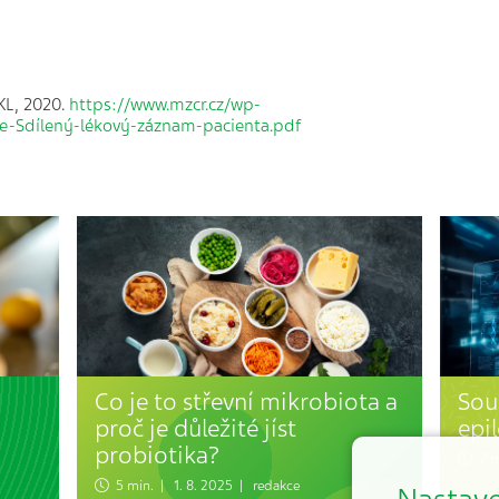
KL, 2020.
https://www.mzcr.cz/wp-
e-Sdílený-lékový-záznam-pacienta.pdf
Co je to střevní mikrobiota a
Sou
proč je důležité jíst
epi
probiotika?
2 mi
5 min. | 1. 8. 2025 | redakce