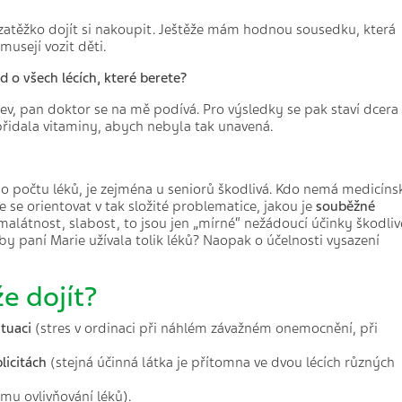
 zatěžko dojít si nakoupit. Ještěže mám hodnou sousedku, která
musejí vozit děti.
d o všech lécích, které berete?
ev, pan doktor se na mě podívá. Pro výsledky se pak staví dcera
 přidala vitaminy, abych nebyla tak unavená.
ho počtu léků, je zejména u seniorů škodlivá. Kdo nemá medicíns
se orientovat v tak složité problematice, jakou je
souběžné
 malátnost, slabost, to jsou jen „mírné“ nežádoucí účinky škodliv
y paní Marie užívala tolik léků? Naopak o účelnosti vysazení
e dojít?
ituaci
(stres v ordinaci při náhlém závažném onemocnění, při
licitách
(stejná účinná látka je přítomna ve dvou lécích různých
u ovlivňování léků).