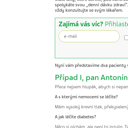
spolykáte svou „denní dávku zdraví“
vždy konzultujte se svým lékařem.
Zajímá vás víc?
Přihlast
Nyní vám představíme dva pacienty v 
Případ I, pan Antonín
Přece nejsem hlupák, abych si nepama
A s kterými nemocemi se léčíte?
Mám vysoký krevní tlak, překyselený
A jak léčíte diabetes?
Něco si píchám, ale není to inzulin. T