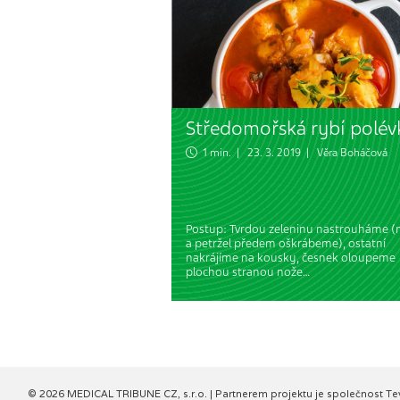
Středomořská rybí polév
1 min. | 23. 3. 2019 |
Věra Boháčová
Postup: Tvrdou zeleninu nastrouháme (
a petržel předem oškrábeme), ostatní
nakrájíme na kousky, česnek oloupeme
plochou stranou nože…
© 2026 MEDICAL TRIBUNE CZ, s.r.o. |
Partnerem projektu je společnost Te