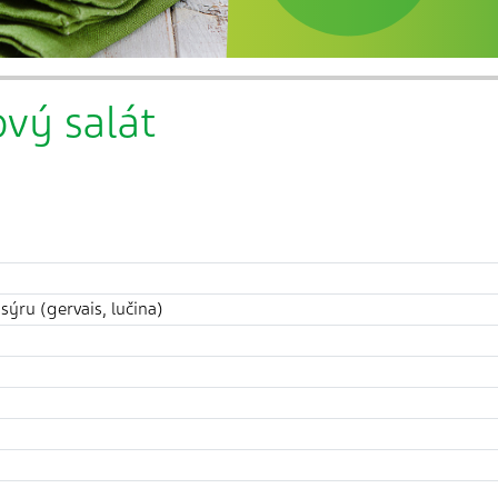
vý salát
sýru (gervais, lučina)