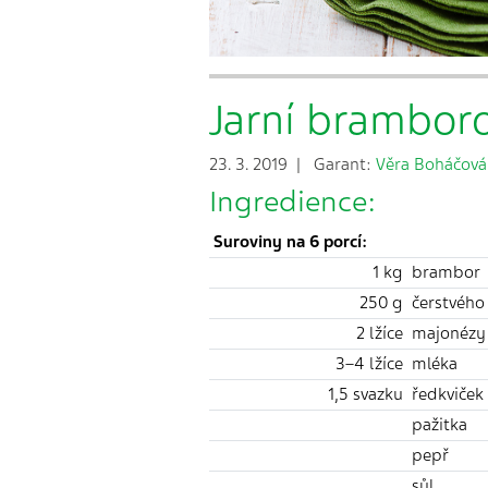
Jarní bramboro
23. 3. 2019 | Garant:
Věra Boháčová
Ingredience:
Suroviny na 6 porcí:
1 kg
brambor
250 g
čerstvého 
2 lžíce
majonézy
3–4 lžíce
mléka
1,5 svazku
ředkviček
pažitka
pepř
sůl