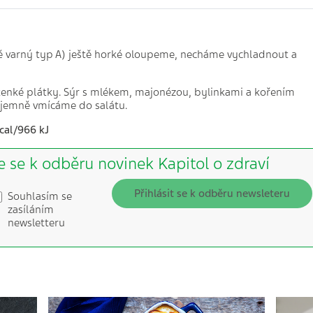
ě varný typ A) ještě horké oloupeme, necháme vychladnout a
enké plátky. Sýr s mlékem, majonézou, bylinkami a kořením
 jemně vmícáme do salátu.
cal/966 kJ
e se k odběru novinek Kapitol o zdraví
Přihlásit se k odběru newsleteru
Souhlasím se
zasíláním
newsletteru