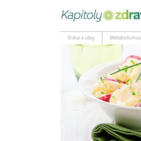
Srdce a cévy
Metabolismus