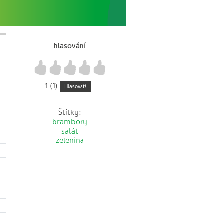
hlasování
1
2
3
4
5
1 (1)
Hlasovat!
Štítky:
brambory
salát
zelenina