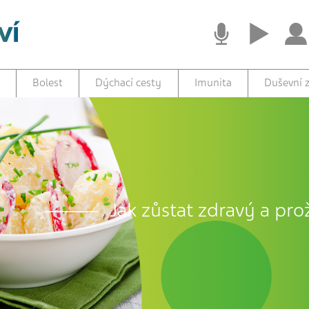
Bolest
Dýchací cesty
Imunita
Duševní z
Jak zůstat zdravý a prož