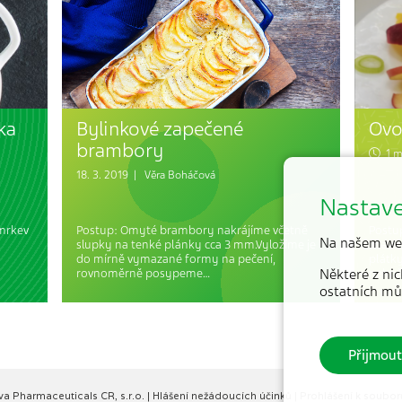
ka
Bylinkové zapečené
Ovo
brambory
1 mi
18. 3. 2019 |
Věra Boháčová
Nastave
mrkev
Postup: Omyté brambory nakrájíme včetně
Postu
Na našem we
slupky na tenké plánky cca 3 mm.Vyložíme je
zbavím
do mírně vymazané formy na pečení,
plátk
rovnoměrně posypeme…
Některé z nic
nehně
ostatních mů
Přijmout
va Pharmaceuticals CR, s.r.o.
|
Hlášení nežádoucích účinků
|
Prohlášení k soubo