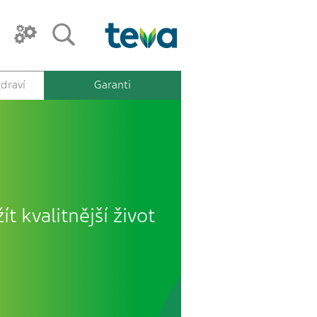
draví
Garanti
ít kvalitnější život