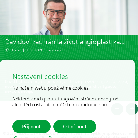
Davidovi zachránila život angioplastika...
3 min. | 1. 3. 2020 | redakce
Nastavení cookies
David byl navzdory diagnóze hypertenze přesvědčen, že žádné léky
nepotřebuje – vždyť je v nejlepším věku, má perfektní fyzičku,
Na našem webu používáme cookies.
nekouří, nepije.
Některé z nich jsou k fungování stránek nezbytné,
ale o těch ostatních můžete rozhodnout sami.
Přijmout
Odmítnout
© 2026 MEDICAL TRIBUNE CZ, s.r.o. |
Partnerem projektu je společnost Teva
Pharmaceuticals CR, s.r.o.
|
Hlášení nežádoucích účinků
|
Prohlášení k