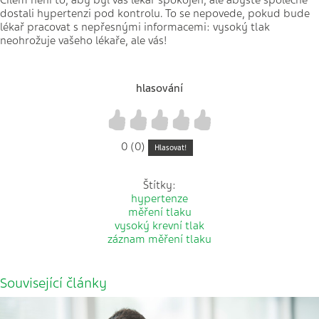
Cílem není to, aby byl váš lékař spokojen, ale abyste společně
dostali hypertenzi pod kontrolu. To se nepovede, pokud bude
lékař pracovat s nepřesnými informacemi: vysoký tlak
neohrožuje vašeho lékaře, ale vás!
hlasování
1
2
3
4
5
0 (0)
Hlasovat!
Štítky:
hypertenze
měření tlaku
vysoký krevní tlak
záznam měření tlaku
Související články