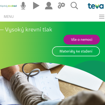
MENU
Vysoký krevní tlak
Vše o nemoci
Materiály ke stažení