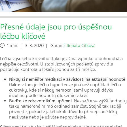
Přesné údaje jsou pro úspěšnou
léčbu klíčové
1 min. | 3. 3. 2020 | Garant:
Renata Cífková
Léčba vysokého krevního tlaku je až na výjimky dlouhodobá a
nejspíše celoživotní. U stabilizovaných pacientů zpravidla
postačuje kontrola u lékaře jednou za tři měsíce.
Nikdy si neměňte medikaci v závislosti na aktuální hodnotě
tlaku:
v tom je léčba hypertenze jiná než například léčba
cukrovky, kde si někdy nemocní sami upravují dávku
inzulinu podle hodnoty glykemie v krvi.
Buďte ke zdravotníkům upřímní.
Nesnažte se vyšší hodnoty
tlaku naměřené mimo ordinaci zamlčet. Stejně tak raději
přiznejte, pokud z jakéhokoli důvodu předepsané léky
neužíváte nebo je užíváte nepravidelně.