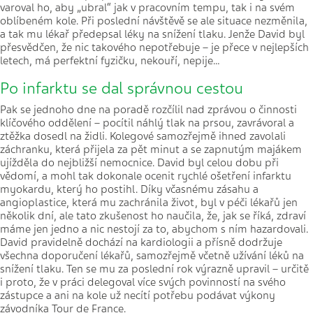
varoval ho, aby „ubral“ jak v pracovním tempu, tak i na svém
oblíbeném kole. Při poslední návštěvě se ale situace nezměnila,
a tak mu lékař předepsal léky na snížení tlaku. Jenže David byl
přesvědčen, že nic takového nepotřebuje – je přece v nejlepších
letech, má perfektní fyzičku, nekouří, nepije…
Po infarktu se dal správnou cestou
Pak se jednoho dne na poradě rozčílil nad zprávou o činnosti
klíčového oddělení – pocítil náhlý tlak na prsou, zavrávoral a
ztěžka dosedl na židli. Kolegové samozřejmě ihned zavolali
záchranku, která přijela za pět minut a se zapnutým majákem
ujížděla do nejbližší nemocnice. David byl celou dobu při
vědomí, a mohl tak dokonale ocenit rychlé ošetření infarktu
myokardu, který ho postihl. Díky včasnému zásahu a
angioplastice, která mu zachránila život, byl v péči lékařů jen
několik dní, ale tato zkušenost ho naučila, že, jak se říká, zdraví
máme jen jedno a nic nestojí za to, abychom s ním hazardovali.
David pravidelně dochází na kardiologii a přísně dodržuje
všechna doporučení lékařů, samozřejmě včetně užívání léků na
snížení tlaku. Ten se mu za poslední rok výrazně upravil – určitě
i proto, že v práci delegoval více svých povinností na svého
zástupce a ani na kole už necítí potřebu podávat výkony
závodníka Tour de France.