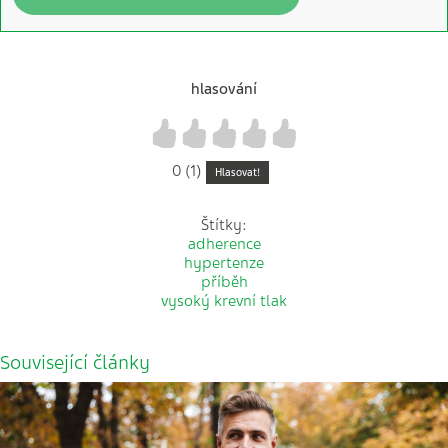
hlasování
1
2
3
4
5
0 (1)
Hlasovat!
Štítky:
adherence
hypertenze
příběh
vysoký krevní tlak
Související články