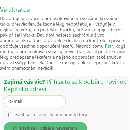
Ve zkratce
David byl navzdory diagnostikovanému vyššímu krevnímu
tlaku přesvědčen, že žádné léky nepotřebuje – vždyť je v
nejlepším věku, má perfektní fyzičku, nekouří, nepije… Jenže
pak přišel infarkt. Davidovi naštěstí zachránila život
angioplastika a dnes pravidelně dochází na kontroly a přísně
dodržuje všechna doporučení lékařů. Naproti tomu
Petr
, když
mu byl diagnostikován vysoký krevní tlak, začal poctivě užívat
léky předepsané lékařem a na jeho doporučení také zhubl a
upravil svůj jídelníček. Dnes se mu žije daleko lépe, než když o
svém onemocnění nevěděl.
Zajímá vás víc?
Přihlaste se k odběru novinek
Kapitol o zdraví
Souhlasím se zasíláním newsletteru
Přihlásit se k odběru newsleteru