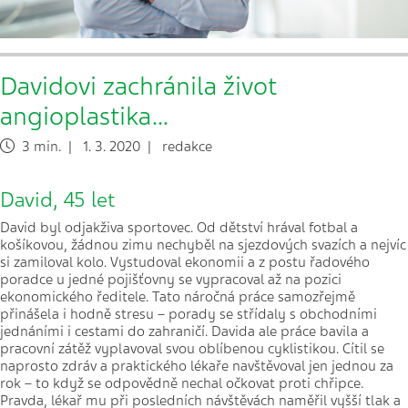
Davidovi zachránila život
angioplastika...
3 min. | 1. 3. 2020 | redakce
David, 45 let
David byl odjakživa sportovec. Od dětství hrával fotbal a
košíkovou, žádnou zimu nechyběl na sjezdových svazích a nejvíc
si zamiloval kolo. Vystudoval ekonomii a z postu řadového
poradce u jedné pojišťovny se vypracoval až na pozici
ekonomického ředitele. Tato náročná práce samozřejmě
přinášela i hodně stresu – porady se střídaly s obchodními
jednáními i cestami do zahraničí. Davida ale práce bavila a
pracovní zátěž vyplavoval svou oblíbenou cyklistikou. Cítil se
naprosto zdráv a praktického lékaře navštěvoval jen jednou za
rok – to když se odpovědně nechal očkovat proti chřipce.
Pravda, lékař mu při posledních návštěvách naměřil vyšší tlak a