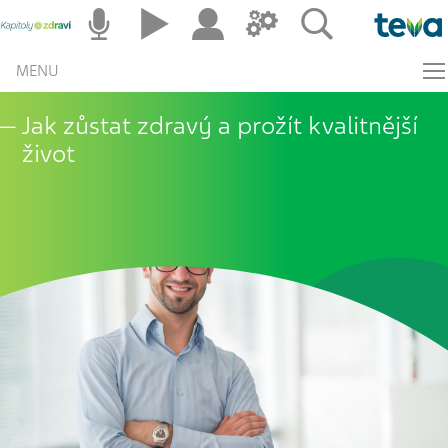
MENU
Jak zůstat zdravý a prožít kvalitnější
život