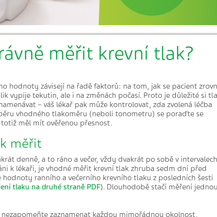
rávně měřit krevní tlak?
eho hodnoty závisejí na řadě faktorů: na tom, jak se pacient zrov
lik vypije tekutin, ale i na změnách počasí. Proto je důležité si tl
namenávat – váš lékař pak může kontrolovat, zda zvolená léčba
výběru vhodného tlakoměru (neboli tonometru) se poraďte se
 totiž měl mít ověřenou přesnost.
ak měřit
vakrát denně, a to ráno a večer, vždy dvakrát po sobě v intervalec
náni k lékaři, je vhodné měřit krevní tlak zhruba sedm dní před
hodnoty ranního a večerního krevního tlaku z posledních šesti
ní tlaku na druhé straně PDF
). Dlouhodobě stačí měření jedno
e, nezapomeňte zaznamenat každou mimořádnou okolnost,