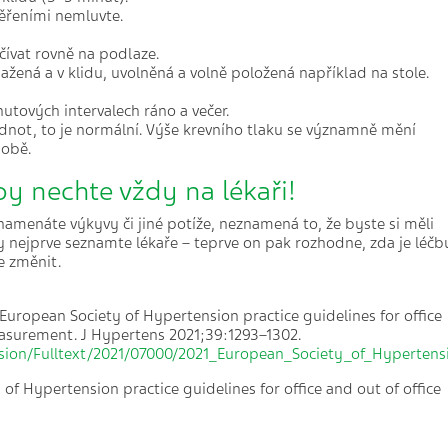
řeními nemluvte.
čívat rovně na podlaze.
žená a v klidu, uvolněná a volně položená například na stole.
tových intervalech ráno a večer.
dnot, to je normální. Výše krevního tlaku se významně mění
době.
y nechte vždy na lékaři!
namenáte výkyvy či jiné potíže, neznamená to, že byste si měli
 nejprve seznamte lékaře – teprve on pak rozhodne, zda je léčb
e změnit.
 European Society of Hypertension practice guidelines for office
easurement. J Hypertens 2021;39:1293–1302.
nsion/Fulltext/2021/07000/2021_European_Society_of_Hypertensi
f Hypertension practice guidelines for office and out of office