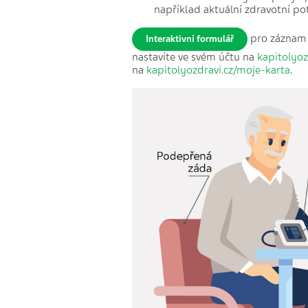
například aktuální zdravotní p
pro záznam h
Interaktivní formulář
nastavíte ve svém účtu na
kapitolyoz
na
kapitolyozdravi.cz/moje-karta
.