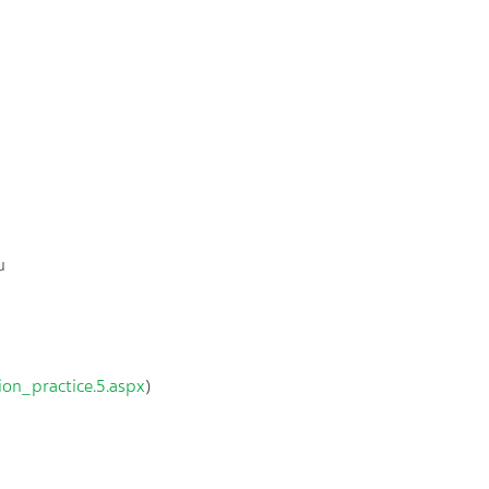
u
on_practice.5.aspx
)