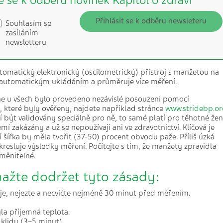
e se k odběru novinek Kapitol o zdraví
Přihlásit se k odběru newsleteru
Souhlasím se
zasíláním
newsletteru
tomatický elektronický (oscilometrický) přístroj s manžetou na
 s automatickým ukládáním a průměruje více měření.
, ne u všech bylo provedeno nezávislé posouzení pomocí
 které byly ověřeny, najdete například stránce
www.stridebp.o
jí být validovány speciálně pro ně, to samé platí pro těhotné žen
í zakázány a už se nepoužívají ani ve zdravotnictví. Klíčová je
í šířka by měla tvořit (37-50) procent obvodu paže. Příliš úzká
kresluje výsledky měření. Počítejte s tím, že manžety zpravidla
aměnitelné.
snažte dodržet tyto zásady:
je, nejezte a necvičte nejméně 30 minut před měřením.
la příjemná teplota.
 klidu (3–5 minut).