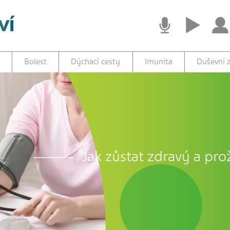
Bolest
Dýchací cesty
Imunita
Duševní z
Jak zůstat zdravý a prož