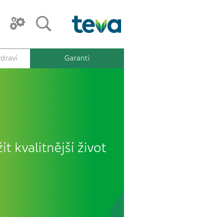
draví
Garanti
ít kvalitnější život