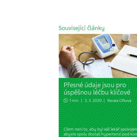
Související články
Přesné údaje jsou pro
úspěšnou léčbu klíčové
1 min. | 3. 3. 2020 |
Renata Cífková
Cílem není to, aby byl váš lekář spokojen
abyste spolu dostali hypertenzi pod kon