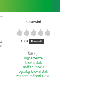
hlasování
1
2
3
4
5
0 (1)
na
Hlasovat!
ak
Štítky:
hypertenze
krevní tlak
měření tlaku
vysoký krevní tlak
záznam měření tlaku
h
u