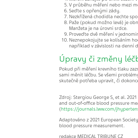
V průběhu měření nebo mezi mě
Seďte s opřenými zády.
Nezkřížená chodidla nechte spo
Paže (pokud možno levá) je obna
Manžeta je na úrovni srdce.
Proveďte dvě měření v jednominu
Neznepokojujte se kolísáním ho
například v závislosti na denní 
Úpravy či změny léčb
Pokud při měření krevního tlaku zaz
sami měnit léčbu. Se všemi problémy
skutečně potřeba upravit, či dokonc
Zdroj: Stergiou George S, et al. 2021
and out‑of‑office blood pressure m
(
https://journals.lww.com/jhyperte
Adaptováno z 2021 European Society o
blood pressure measurement.
redakce MEDICAL TRIBUNE CZ