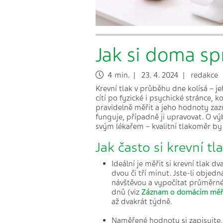
Jak si doma sp
4 min. | 23. 4. 2024 | redakce
Krevní tlak v průběhu dne kolísá – j
cítí po fyzické i psychické stránce, ko
pravidelně měřit a jeho hodnoty zaz
funguje, případně ji upravovat. O 
svým lékařem – kvalitní tlakoměr by
Jak často si krevní tl
Ideální je měřit si krevní tlak d
dvou či tří minut. Jste-li objed
návštěvou a vypočítat průměrné 
dnů (viz
Záznam o domácím měře
až dvakrát týdně.
Naměřené hodnoty si zapisujt