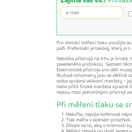
Zajímá vás víc?
Přihlast
Pro domácí měření tlaku použijte au
paži. Preferován je takový, který je
Nabídka přístrojů na trhu je široká
zavedeného protokolu. Seznam těch,
Elektronické přístroje pro děti muse
Rtuťové tonometry jsou ve většině zem
volba správné velikosti manžety – jej
nebo příliš široká manžeta výrazně z
nejsou mezi jednotlivými přístroji z
Při měření tlaku se 
Nekuřte, nepijte kofeinové nápo
Tlak měřte v klidném prostředí.
Dbejte na to, aby v místnosti by
Měření zahajte po chvíli sezení v