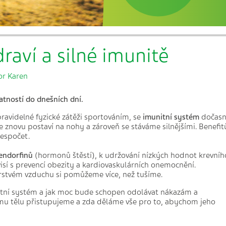
aví a silné imunitě
or Karen
latností do dnešních dní.
avidelné fyzické zátěži sportováním, se
imunitní syst
é
m
dočas
e znovu postaví na nohy a zároveň se stáváme silnějšími. Benefit
nespočet.
endorfin
ů
(hormonů štěstí), k udržování nízkých hodnot krevníh
visí s prevencí obezity a kardiovaskulárních onemocnění.
stvém vzduchu si pomůžeme více, než tušíme.
itní systém a jak moc bude schopen odolávat nákazám a
ému tělu přistupujeme a zda děláme vše pro to, abychom jeho