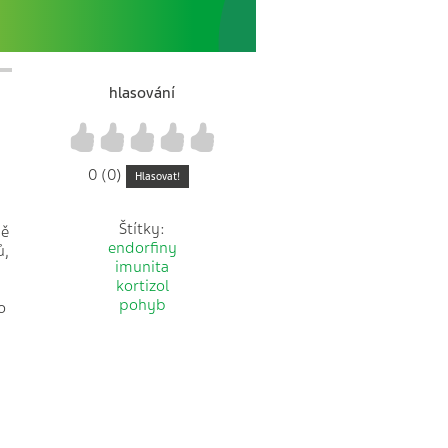
hlasování
1
2
3
4
5
0 (0)
Hlasovat!
Štítky:
ně
endorfiny
ů,
imunita
kortizol
pohyb
o