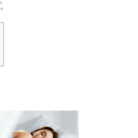
en
 v