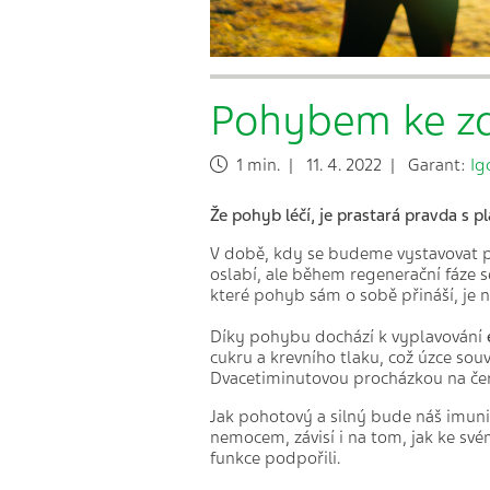
Pohybem ke zdr
1 min. | 11. 4. 2022 | Garant:
Ig
Že pohyb léčí, je prastará pravda s p
V době, kdy se budeme vystavovat pr
oslabí, ale během regenerační fáze s
které pohyb sám o sobě přináší, je 
Díky pohybu dochází k vyplavování
cukru a krevního tlaku, což úzce sou
Dvacetiminutovou procházkou na čer
Jak pohotový a silný bude náš imun
nemocem, závisí i na tom, jak ke sv
funkce podpořili.