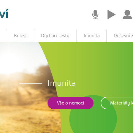
Bolest
Dýchací cesty
Imunita
Duševní z
Imunita
Vše o nemoci
Materiály k