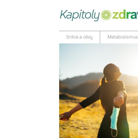
Srdce a cévy
Metabolismus