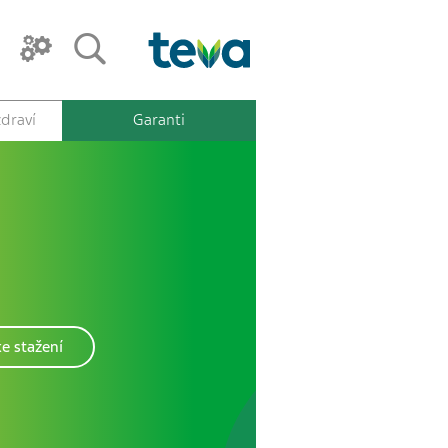
draví
Garanti
e stažení