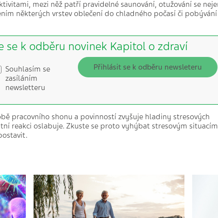
ktivitami, mezi něž patří pravidelné saunování, otužování se nej
ním některých vrstev oblečení do chladného počasí či pobývání
e se k odběru novinek Kapitol o zdraví
Přihlásit se k odběru newsleteru
Souhlasím se
zasíláním
newsletteru
ě pracovního shonu a povinností zvyšuje hladiny stresových
itní reakci oslabuje. Zkuste se proto vyhýbat stresovým situacím
postavit.