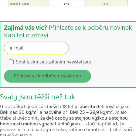
Zajímá vás víc?
Přihlaste se k odběru novinek
Kapitol o zdraví
Souhlasím se zasíláním newsletteru
Přihlásit se k odběru newsleteru
Svaly jsou těžší než tuk
U dospělých jedinců starších 18 let je
obezita
definována jako
2
2
BMI nad 30 kg/m
a
nadváha
při
BMI
25 – 29,9 kg/m
.
Je ale
třeba si uvědomit, že
dvě osoby se stejnou výškou a stejnou
hmotností mohou vypadat úplně jinak
– stačí například, že
jedna z nich má nadbytek tuku, zatímco hmotnost druhé tvoří
hlavně svalstvo.