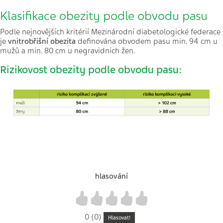
Klasifikace obezity podle obvodu pasu
Podle nejnovějších kritérií Mezinárodní diabetologické federace
je
vnitrobřišní obezita
definována obvodem pasu min. 94 cm u
mužů a min. 80 cm u negravidních žen.
Rizikovost obezity podle obvodu pasu:
hlasování
1
2
3
4
5
0 (0)
Hlasovat!