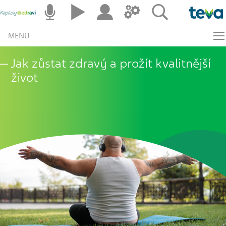
MENU
Jak zůstat zdravý a prožít kvalitnější
život