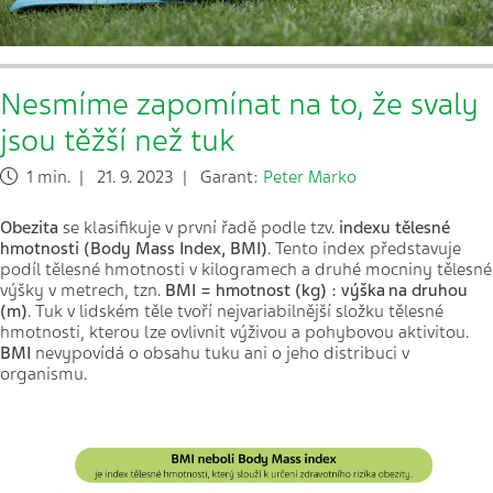
Nesmíme zapomínat na to, že svaly
jsou těžší než tuk
1 min. | 21. 9. 2023 | Garant:
Peter Marko
Obezita
se klasifikuje v první řadě podle tzv.
indexu tělesné
hmotnosti (Body Mass Index, BMI)
. Tento index představuje
podíl tělesné hmotnosti v kilogramech a druhé mocniny tělesné
výšky v metrech, tzn.
BMI = hmotnost (kg) : výška
na druhou
(m)
. Tuk v lidském těle tvoří nejvariabilnější složku tělesné
hmotnosti, kterou lze ovlivnit výživou a pohybovou aktivitou.
BMI
nevypovídá o obsahu tuku ani o jeho distribuci v
organismu.