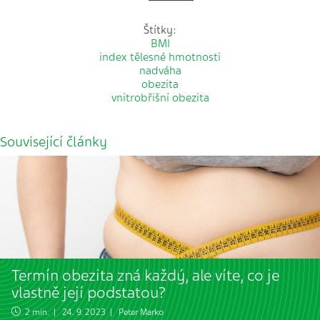
Štítky:
BMI
index tělesné hmotnosti
nadváha
obezita
vnitrobřišní obezita
Související články
Termín obezita zná každý, ale víte, co je
vlastně její podstatou?
2 min. | 24. 9. 2023 |
Peter Marko