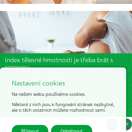
Index tělesné hmotnosti je třeba brát s
rezervou
2 min. | 4. 6. 2024 |
Peter Marko
Nastavení cookies
Na našem webu používáme cookies.
Nikdy nezapomínejte, že číslo v grafu BMI nebo dokonce váha jsou
Některé z nich jsou k fungování stránek nezbytné,
pouze jedním z mnoha dílků celého obrazu.
ale o těch ostatních můžete rozhodnout sami.
Přijmout
Odmítnout