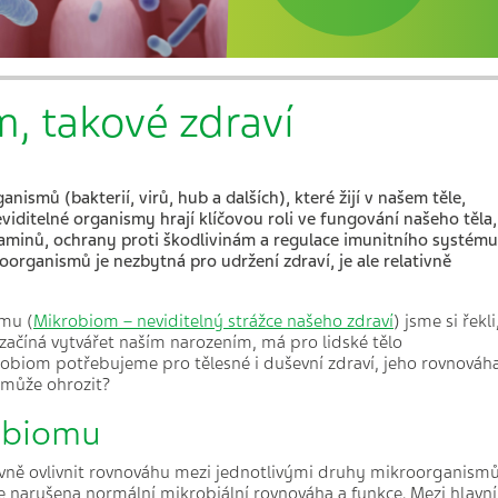
, takové zdraví
ismů (bakterií, virů, hub a dalších), které žijí v našem tě
le,
iditelné organismy hrají klíčovou roli ve fungování našeho těla,
aminů, ochrany proti škodlivinám a regulace imunitního syst
é
mu
rganismů je nezbytná pro udržení zdraví, je ale relativně
omu
(
Mikrobiom – neviditelný strážce našeho zdraví
)
jsme si řekli
začíná vytvářet naším narozením, má pro lidské tělo
obiom potřebujeme pro tělesné i duševní zdraví, jeho rovnováh
 může ohrozit?
robiomu
vně ovlivnit rovnováhu mezi jednotlivými druhy mikroorganism
je narušena normální mikrobiální rovnováha a funkce. Mezi hlavní