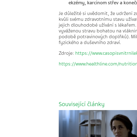
ekzémy, karcinom střev a koneč
Je důležité si uvědomit, že udržení
kvůli svému zdravotnímu stavu užíva
jejich dlouhodobé užívání s lékařem
vyváženou stravu bohatou na vláknin
podobě potravinových doplňků). Mik
fyzického a duševního zdraví.
Zdroje:
https://www.casopisvnitrnile
https://www.healthline.com/nutrit
Související články