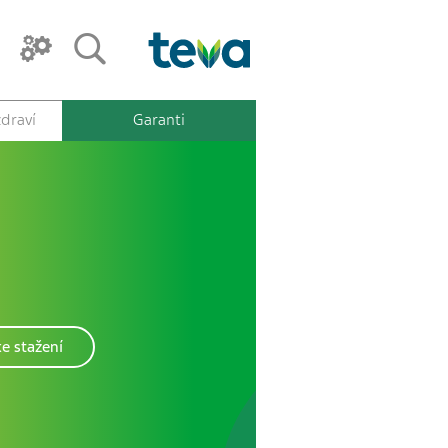
draví
Garanti
e stažení