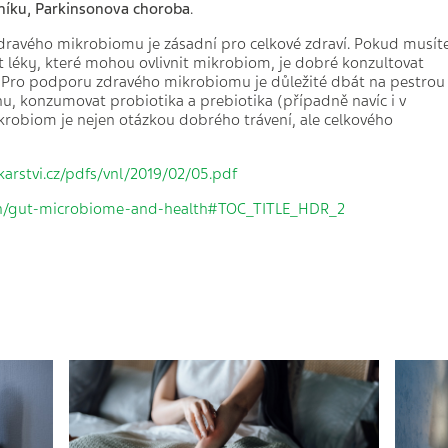
níku, Parkinsonova choroba
.
 zdravého mikrobiomu je zásadní pro celkové zdraví. Pokud musít
t léky, které mohou ovlivnit mikrobiom, je dobré konzultovat
. Pro podporu zdravého mikrobiomu je důležité dbát na pestrou
u, konzumovat probiotika a prebiotika (případně navíc i v
robiom je nejen otázkou dobrého trávení, ale celkového
karstvi.cz/pdfs/vnl/2019/02/05.pdf
ion/gut-microbiome-and-health#TOC_TITLE_HDR_2