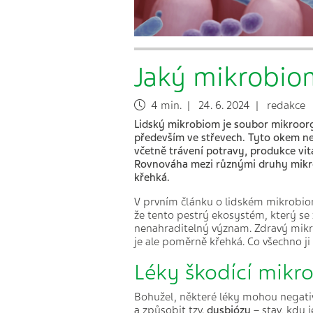
Jaký mikrobiom
4 min. | 24. 6. 2024 | redakce
Lidský mikrobiom je soubor mikroorgan
p
ředevším ve střevech. Tyto okem nev
včetně trávení potravy, produkce vit
Rovnováha mezi různými druhy mikroo
křehká.
V prvním článku o lidském mikrobi
že tento pestrý ekosystém, který se 
nenahraditelný význam. Zdravý mikr
je ale poměrně křehká. Co všechno ji
Léky škodící mik
Bohužel, některé léky mohou negati
a způsobit tzv.
dysbiózu
– stav, kdy 