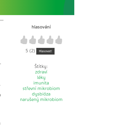
hlasování
1
2
3
4
5
5 (2)
Hlasovat!
.
Štítky:
zdraví
léky
imunita
,
střevní mikrobiom
dysbióza
a
narušený mikrobiom
ů