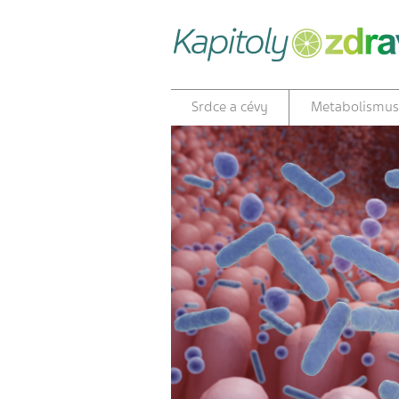
Srdce a cévy
Metabolismus