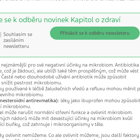
e se k odběru novinek Kapitol o zdraví
Přihlásit se k odběru newsleteru
Souhlasím se
zasíláním
newsletteru
 nejznámější pro své negativní účinky na mikrobiom. Antibiotika
ie, což je žádoucí, ale ublíží také těm prospěšným, což může vést
. Časté nebo dlouhodobé užívání antibiotik může způsobit
 snížit pestrost mikrobiomu.
ky používané k léčbě žaludečních vředů a refluxu mohou měnit 
třevního mikrobiomu.
(nesteroidní antirevmatika):
léky jako ibuprofen mohou způsobi
ní mikrobiomu.
el může narušit normální střevní funkce a ovlivnit mikrobiom.
ých nádorů může mít devastující účinky na mikrobiom kvůli
ící buňky, což zahrnuje i mikroorganismy v těle.
 ovlivnit nemůžeme. Co ale ovlivnit můžeme, jsou další faktory