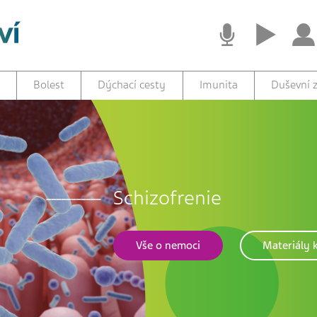
Bolest
Dýchací cesty
Imunita
Duševní z
Schizofrenie
Vše o nemoci
Materiály k