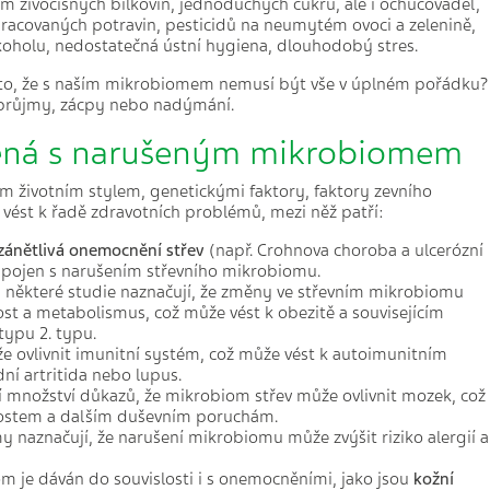
jem živočišných bílkovin, jednoduchých cukrů, ale i ochucovadel,
racovaných potravin, pesticidů na neumytém ovoci a zelenině,
koholu, nedostatečná ústní hygiena, dlouhodobý stres.
 to, že s naším mikrobiomem nemusí být vše v úplném pořádku?
 průjmy, zácpy nebo nadýmání.
ená s narušeným mikrobiomem
m životním stylem, genetickými faktory, faktory zevního
 vést k řadě zdravotních problémů, mezi něž patří:
zánětlivá onemocnění střev
(např. Crohnova choroba a ulcerózní
t spojen s narušením střevního mikrobiomu.
: některé studie naznačují, že změny ve střevním mikrobiomu
st a metabolismus, což může vést k obezitě a souvisejícím
typu 2. typu.
e ovlivnit imunitní systém, což může vést k autoimunitním
í artritida nebo lupus.
cí množství důkazů, že mikrobiom střev může ovlivnit mozek, což
kostem a dalším duševním poruchám.
y naznačují, že narušení mikrobiomu může zvýšit riziko alergií a
je dáván do souvislosti i s onemocněními, jako jsou
kožní