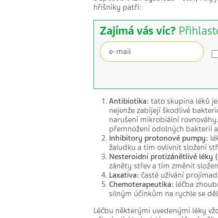
hříšníky patří:
Zajímá vás víc?
Přihlast
Antibiotika:
tato skupina léků je
nejenže zabíjejí škodlivé bakter
narušení mikrobiální rovnováhy
přemnožení odolných bakterií a
Inhibitory protonové pumpy:
lé
žaludku a tím ovlivnit složení s
Nesteroidní protizánětlivé léky 
záněty střev a tím změnit slože
Laxativa:
časté užívání projímad
Chemoterapeutika:
léčba zhoubn
silným účinkům na rychle se děl
Léčbu některými uvedenými léky vždy