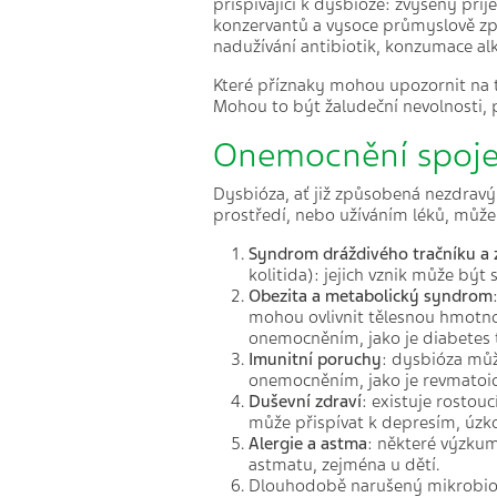
přispívající k dysbióze: zvýšený pří
konzervantů a vysoce průmyslově zp
nadužívání antibiotik, konzumace al
Které příznaky mohou upozornit na
Mohou to být žaludeční nevolnosti,
Onemocnění spoj
Dysbióza, ať již způsobená nezdravý
prostředí, nebo užíváním léků, může
Syndrom dráždivého tračníku a 
kolitida): jejich vznik může bý
Obezita a metabolický syndrom
mohou ovlivnit tělesnou hmotno
onemocněním, jako je diabetes 
Imunitní poruchy
: dysbióza můž
onemocněním, jako je revmatoidn
Duševní zdraví
: existuje rostou
může přispívat k depresím, úz
Alergie a astma
: některé výzkum
astmatu, zejména u dětí.
Dlouhodobě narušený mikrobiom 