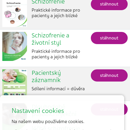
Schizofrenie
stáhnout
Praktické informace pro
pacienty a jejich blízké
Schizofrenie a
stáhnout
životní styl
Praktické informace pro
pacienty a jejich blízké
Pacientský
stáhnout
záznamník
Sdílení informací = důvěra
Dlouhodobě
stáhnout
Nastavení cookies
působící injekční
antipsychotika v
Na našem webu používáme cookies.
léčbě schizofrenie