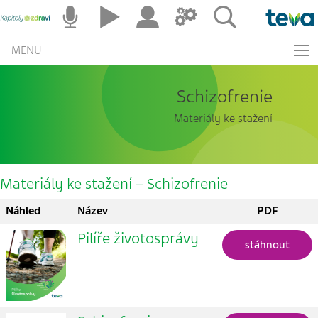
MENU
Schizofrenie
Materiály ke stažení
Materiály ke stažení – Schizofrenie
Náhled
Název
PDF
Pilíře životosprávy
stáhnout