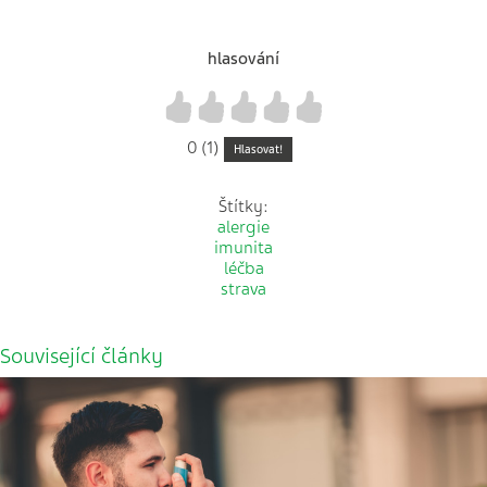
hlasování
1
2
3
4
5
0 (1)
Hlasovat!
Štítky:
alergie
imunita
léčba
strava
Související články