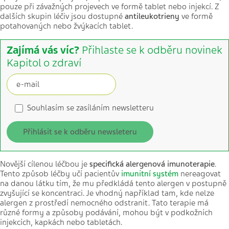
pouze při závažných projevech ve formě tablet nebo injekcí. Z
dalších skupin léčiv jsou dostupné
antileukotrieny
ve formě
potahovaných nebo žvýkacích tablet.
Zajímá vás víc?
Přihlaste se k odběru novinek
Kapitol o zdraví
Souhlasím se zasíláním newsletteru
Přihlásit se k odběru newsleteru
Novější cílenou léčbou je
specifická alergenová imunoterapie
.
Tento způsob léčby učí pacientův
imunitní systém
nereagovat
na danou látku tím, že mu předkládá tento alergen v postupně
zvyšující se koncentraci. Je vhodný například tam, kde nelze
alergen z prostředí nemocného odstranit. Tato terapie má
různé formy a způsoby podávání, mohou být v podkožních
injekcích, kapkách nebo tabletách.