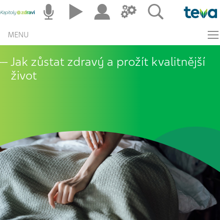
MENU
Jak zůstat zdravý a prožít kvalitnější
život