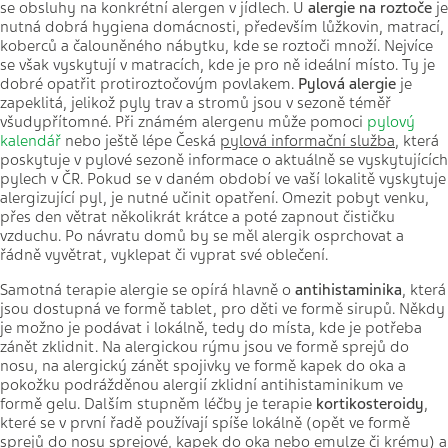
se obsluhy na konkrétní alergen v jídlech. U
alergie na roztoče
je
nutná dobrá hygiena domácnosti, především lůžkovin, matrací,
koberců a čalouněného nábytku, kde se roztoči množí. Nejvíce
se však vyskytují v matracích, kde je pro ně ideální místo. Ty je
dobré opatřit protiroztočovým povlakem.
Pylová alergie
je
zapeklitá, jelikož pyly trav a stromů jsou v sezoně téměř
všudypřítomné. Při známém alergenu může pomoci
pylový
kalendář
nebo ještě lépe Česká
pylová informační služba
, která
poskytuje v pylové sezoně informace o aktuálně se vyskytujících
pylech v ČR. Pokud se v daném období ve vaší lokalitě vyskytuje
alergizující pyl, je nutné učinit opatření. Omezit pobyt venku,
přes den větrat několikrát krátce a poté zapnout čističku
vzduchu. Po návratu domů by se měl alergik osprchovat a
řádně vyvětrat, vyklepat či vyprat své oblečení.
Samotná terapie alergie se opírá hlavně o
antihistaminika
, která
jsou dostupná ve formě tablet, pro děti ve formě sirupů. Někdy
je možno je podávat i lokálně, tedy do místa, kde je potřeba
zánět zklidnit. Na alergickou rýmu jsou ve formě sprejů do
nosu, na alergický zánět spojivky ve formě kapek do oka a
pokožku podrážděnou alergií zklidní antihistaminikum ve
formě gelu. Dalším stupněm léčby je terapie
kortikosteroidy
,
které se v první řadě používají spíše lokálně (opět ve formě
sprejů do nosu sprejové, kapek do oka nebo emulze či krému) a