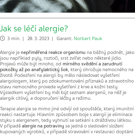
Jak se léčí alergie?
3 min. | 28. 3. 2023 | Garant:
Norbert Pauk
Alergie je
nepřiměřená reakce organismu
na běžný podnět, jako
jsou například pyly, roztoči, srst zvířat nebo některé jídlo.
Projevů může být mnoho, od
mírného svědění a zarudnutí
pokožky až po anafylaktický šok
, který ohrožuje nemocného na
životě. Podezření na alergii by mělo následovat vyšetření
alergologem, který po zdokumentování příznaků a zdravotního
stavu nemocného provede vyšetření z krve a kožní testy.
Výsledkem vyšetření by měl být seznam alergenů, na něž je
alergik citlivý, a doporučení léčby a režimu.
Terapie alergie se mimo jiné odvíjí od spouštěče, který imunitní
reakci nastartuje. Hlavním způsobem boje s alergií je eliminace
styku s alergenem, tedy vyhnutí se setkání s dráždivou látkou.
V případě
alergie na potraviny
se jedná o sledování složení
kupovaných výrobků, v případě stravování v restauraci doptání