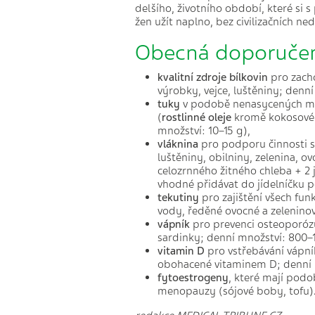
delšího, životního období, které si s
žen užít naplno, bez civilizačních ne
Obecná doporučen
kvalitní zdroje bílkovin
pro zach
výrobky, vejce, luštěniny; denní
tuky
v podobě nenasycených mas
(
rostlinné oleje
kromě kokosového
množství: 10–15 g),
vláknina
pro podporu činnosti st
luštěniny, obilniny, zelenina, o
celozrnného žitného chleba + 2 
vhodné přidávat do jídelníčku po
tekutiny
pro zajištění všech fun
vody, ředěné ovocné a zeleninov
vápník
pro prevenci osteoporózy
sardinky; denní množství: 800–1
vitamin D
pro vstřebávání vápní
obohacené vitaminem D; denní m
fytoestrogeny
, které mají pod
menopauzy (sójové boby, tofu)