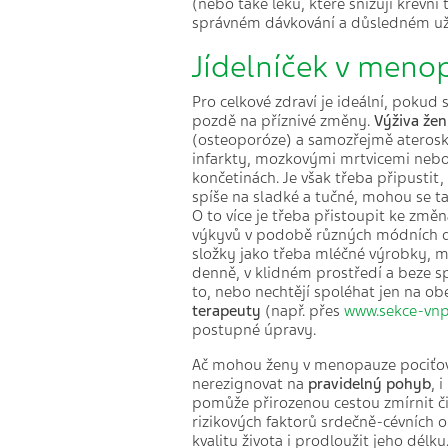
(nebo také léků, které snižují krevní t
správném dávkování a důsledném u
Jídelníček v meno
Pro celkové zdraví je ideální, pokud 
pozdě na příznivé změny.
Výživa že
(osteoporóze) a samozřejmě aterosk
infarkty, mozkovými mrtvicemi nebo
končetinách. Je však třeba připusti
spíše na sladké a tučné, mohou se t
O to více je třeba přistoupit ke změ
výkyvů v podobě různých módních die
složky jako třeba mléčné výrobky, m
denně, v klidném prostředí a beze spě
to, nebo nechtějí spoléhat jen na o
terapeuty
(např. přes
www.sekce-vnp
postupné úpravy.
Ač mohou ženy v menopauze pociťo
nerezignovat na
pravidelný pohyb
, 
pomůže přirozenou cestou zmírnit či
rizikových faktorů srdečně-cévních
kvalitu života i prodloužit jeho délk