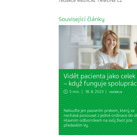
redakce MEDICAL TRIBUNE CZ
Související články
Vidět pacienta jako celek 
– když funguje spoluprác
5 min. | 18. 8. 2023 | redakce
Nebuďte jen pasivním prvkem, který se
nechává posouvat z jedné ordinace do d
Hlavním odborníkem na svůj život jste
především Vy.