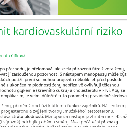
it kardiovaskulární riziko
enata Cífková
o přechodu, je přelomová, ale zcela přirozená fáze života ženy,
ěnovat jí zaslouženou pozornost. S nástupem menopauzy může být
kých potíží, první se mohou projevit i několik let před poslední
é s ukončením plodnosti ženy nepříznivě ovlivňují tělesnou
hodnotu glykemie (krevního cukru) a cholesterolu v krvi. Aby se
mplikacím, je velmi důležité tyto parametry pravidelně sledova
tě ženy, při němž dochází k útlumu
funkce vaječníků
. Následkem j
 progesteronu a zvýšení tvorby „mužského“ testosteronu.
astává
ztráta plodnosti
. Menopauza nastupuje zhruba mezi 45. až
 (i výrazné) odchylky oběma směry. Mezi počáteční
příznaky