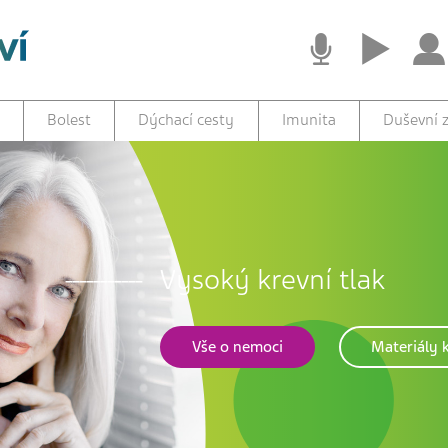
Bolest
Dýchací cesty
Imunita
Duševní z
Vysoký krevní tlak
Vše o nemoci
Materiály k