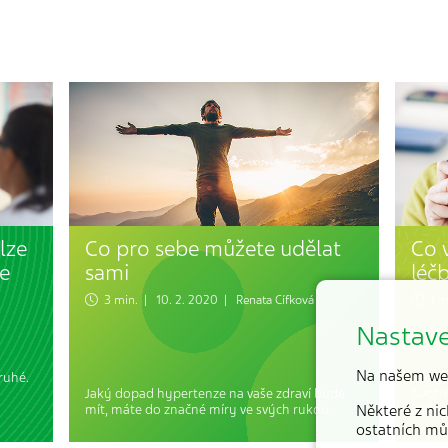
lze
Co pro sebe můžete udělat
Co 
e
sami
léč
3 min. | 10. 2. 2020 |
Renata Cífková
1 m
Nastave
Na našem we
ruhé.
Léčba 
Jaký dopad hypertenze na vaše zdraví bude
životn
mít, máte do značné míry ve svých rukou.
Některé z nic
snížen
ostatních mů