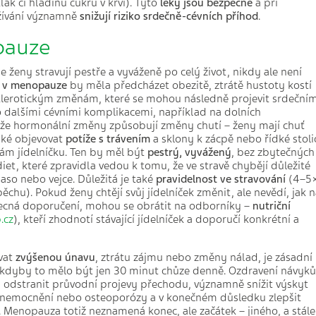
lak či hladinu cukru v krvi). Tyto
léky jsou bezpečné
a při
žívání významně
snižují riziko srdečně-cévních příhod
.
pauze
se ženy stravují pestře a vyváženě po celý život, nikdy ale není
n v menopauze
by měla předcházet obezitě, ztrátě hustoty kostí
lerotickým změnám, které se mohou následně projevit srdečním
 dalšími cévními komplikacemi, například na dolních
t, že hormonální změny způsobují změny chutí – ženy mají chuť
aké objevovat
potíže s trávením
a sklony k zácpě nebo řídké stolic
nám jídelníčku. Ten by měl být
pestrý, vyvážený
, bez zbytečných
t, které zpravidla vedou k tomu, že ve stravě chybějí důležité
aso nebo vejce. Důležitá je také
pravidelnost
ve stravování
(4–5
chu). Pokud ženy chtějí svůj jídelníček změnit, ale nevědí, jak 
becná doporučení, mohou se obrátit na odborníky –
nutriční
.cz
), kteří zhodnotí stávající jídelníček a doporučí konkrétní a
vat
zvýšenou únavu
, ztrátu zájmu nebo změny nálad, je zásadní
i kdyby to mělo být jen 30 minut chůze denně. Ozdravení návyků
 odstranit průvodní projevy přechodu, významně snížit výskyt
 onemocnění nebo osteoporózy a v konečném důsledku zlepšit
u. Menopauza totiž neznamená konec, ale začátek – jiného, a stále