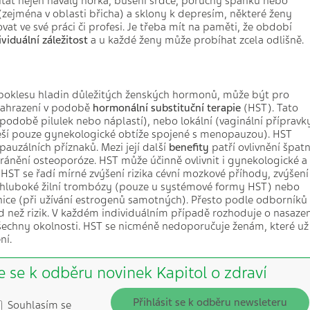
tat nejen návaly horka, bušení srdce, poruchy spánku nebo
 (zejména v oblasti břicha) a sklony k depresím, některé ženy
t ve své práci či profesi. Je třeba mít na paměti, že období
ividuální záležitost
a u každé ženy může probíhat zcela odlišně.
 poklesu hladin důležitých ženských hormonů, může být pro
 nahrazení v podobě
hormonální substituční terapie
(HST). Tato
 podobě pilulek nebo náplastí), nebo lokální (vaginální přípravk
řeší pouze gynekologické obtíže spojené s menopauzou). HST
auzálních příznaků. Mezi její další
benefity
patří ovlivnění špat
ánění osteoporóze. HST může účinně ovlivnit i gynekologické a
a
HST se řadí mírné zvýšení rizika cévní mozkové příhody, zvýšení
ka hluboké žilní trombózy (pouze u systémové formy HST) nebo
znice (při užívání estrogenů samotných). Přesto podle odborníků
 než rizik. V každém individuálním případě rozhoduje o nasazen
všechny okolnosti. HST se nicméně nedoporučuje ženám, které už
ní.
e se k odběru novinek Kapitol o zdraví
Přihlásit se k odběru newsleteru
Souhlasím se