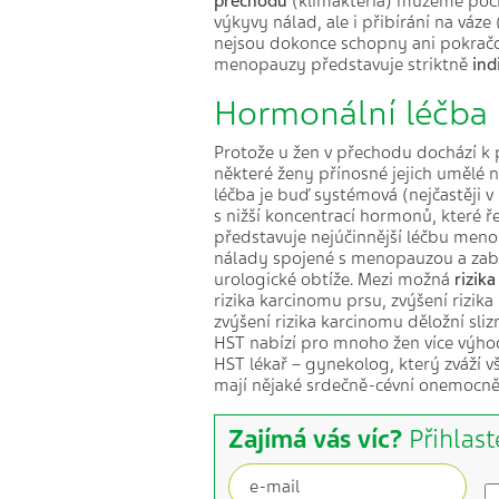
přechodu
(klimakteria) můžeme počí
výkyvy nálad, ale i přibírání na váze
nejsou dokonce schopny ani pokračova
menopauzy představuje striktně
ind
Hormonální léčba
Protože u žen v přechodu dochází k
některé ženy přínosné jejich umělé
léčba je buď systémová (nejčastěji v
s nižší koncentrací hormonů, které 
představuje nejúčinnější léčbu menop
nálady spojené s menopauzou a zabr
urologické obtíže. Mezi možná
rizik
rizika karcinomu prsu, zvýšení rizi
zvýšení rizika karcinomu děložní sli
HST nabízí pro mnoho žen více výhod
HST lékař – gynekolog, který zváží 
mají nějaké srdečně-cévní onemocně
Zajímá vás víc?
Přihlast