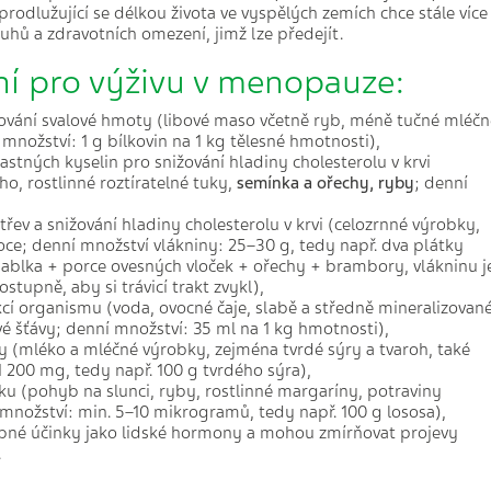
 prodlužující se délkou života ve vyspělých zemích chce stále více
duhů a zdravotních omezení, jimž lze předejít.
í pro výživu v menopauze:
ování svalové hmoty (libové maso včetně ryb, méně tučné mléčn
 množství: 1 g bílkovin na 1 kg tělesné hmotnosti),
tných kyselin pro snižování hladiny cholesterolu v krvi
, rostlinné roztíratelné tuky,
semínka a ořechy, ryby
; denní
řev a snižování hladiny cholesterolu v krvi (celozrnné výrobky,
voce; denní množství vlákniny: 25–30 g, tedy např. dva plátky
jablka + porce ovesných vloček + ořechy + brambory, vlákninu j
stupně, aby si trávicí trakt zvykl),
kcí organismu (voda, ovocné čaje, slabě a středně mineralizovan
é šťávy; denní množství: 35 ml na 1 kg hmotnosti),
 (mléko a mléčné výrobky, zejména tvrdé sýry a tvaroh, také
 200 mg, tedy např. 100 g tvrdého sýra),
ku (pohyb na slunci, ryby, rostlinné margaríny, potraviny
nožství: min. 5–10 mikrogramů, tedy např. 100 g lososa),
obné účinky jako lidské hormony a mohou zmírňovat projevy
.