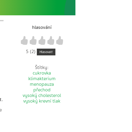
hlasování
1
2
3
4
5
5 (2)
Hlasovat!
Štítky:
cukrovka
klimakterium
menopauza
přechod
vysoký cholesterol
t.
vysoký krevní tlak
e