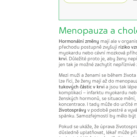
Menopauza a chole
Hormonální změny
mají ale v organ
přechodu postupně zvyšují
riziko v
myokardu nebo cévní mozková příh
krvi
. Důležité proto je, aby ženy ne
jen tak je možné zachytit nepříznivé
Mezi muži a ženami se během života o
lze říci, že ženy mají až do menopauz
tukových částic v krvi
a jsou tak lép
komplikací – infarktu myokardu neb
ženských hormonů, se situace mění,
koncentrace. I tady může do určité m
životosprávy
v podobě pestré a vyvá
spánku.
Samozřejmostí by mělo být 
Pokud se ukáže, že úprava životospr
důsledně uplatňovat, lékař může přikr