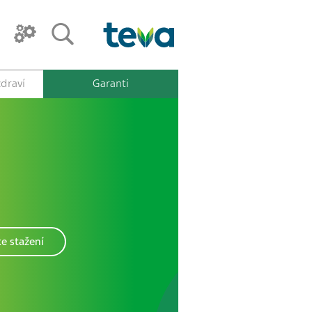
draví
Garanti
e stažení