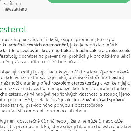
zasíláním
newsletteru
sterol
ismus ženy na svědomí i další, skryté, proměny, které po
zniku srdečně-cévních onemocnění
, jako je například infarkt
oda. Jde o
zvyšování krevního tlaku a hladin cukru a cholesterolu
přestávaly docházet na preventivní prohlídky k praktickému lékaři
 změny včas a začít na ně léčebně působit.
bjevují rozdíly týkající se tukových částic v krvi. Zjednodušeně
y, kdy vyhasne funkce vaječníků, příznivější složení a
hladiny
e než muži chráněny před
rozvojem aterosklerózy
a vznikem jejíc
o mozkové mrtvice. Po menopauze, kdy končí ochranná funkce
cholesterol
v krvi nabývá nepříznivých vlastností a stoupají jeho
íry pomoci HST, zcela klíčové je ale
dodržování zásad
správné
žené stravy, pravidelného pohybu a dostatečného
nekuřáctví a omezení konzumace alkoholu.
ávy není dostatečně účinná nebo ji žena nemůže či nedokáže
očit k předepsání léků, které snižují hladinu cholesterolu v krvi