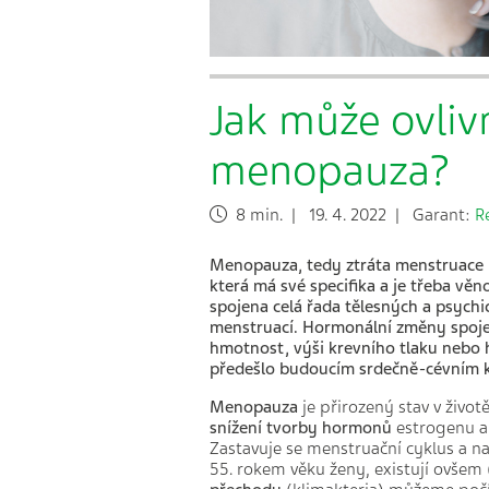
Jak může ovlivn
menopauza?
8 min. | 19. 4. 2022 | Garant:
R
Menopauza, tedy ztráta menstruace p
která má své specifika a je třeba v
spojena celá řada tělesných a psychic
menstruací. Hormonální změny spojen
hmotnost, výši krevního tlaku nebo 
předešlo budoucím srdečně-cévním ko
Menopauza
je přirozený stav v živo
snížení
tvorby hormonů
estrogenu a
Zastavuje se menstruační cyklus a n
55. rokem věku ženy, existují ovšem