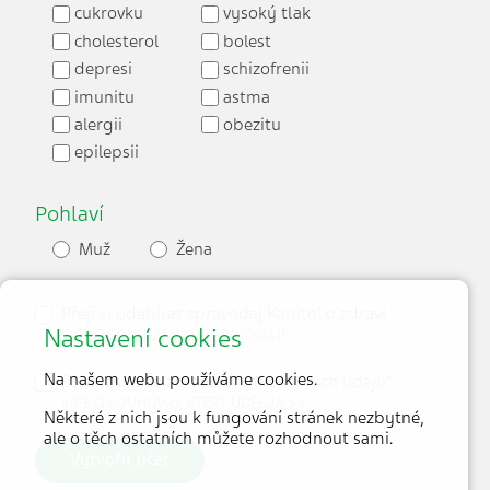
cukrovku
vysoký tlak
cholesterol
bolest
depresi
schizofrenii
imunitu
astma
alergii
obezitu
epilepsii
Pohlaví
Muž
Žena
Přeji si odebírat zpravodaj Kapitol o zdraví
Nastavení cookies
VÍCE O SOUHLASU KE ZPRAVODAJI >>
Na našem webu používáme cookies.
Souhlasím se zpracováním osobních údajů*
VÍCE O SOUHLASU, KTERÝ UDĚLUJI >>
Některé z nich jsou k fungování stránek nezbytné,
ale o těch ostatních můžete rozhodnout sami.
Vytvořit účet