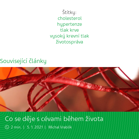
Štítky:
cholesterol
hypertenze
tlak krve
vysoký krevní tlak
životospráva
Související články
Co se děje s cévami během života
2 min. | 5. 1. 2021 |
Michal Vrablík