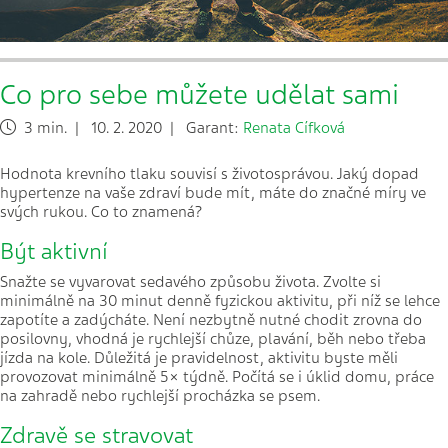
Co pro sebe můžete udělat sami
3 min. | 10. 2. 2020 | Garant:
Renata Cífková
Hodnota krevního tlaku souvisí s životosprávou. Jaký dopad
hypertenze na vaše zdraví bude mít, máte do značné míry ve
svých rukou. Co to znamená?
Být aktivní
Snažte se vyvarovat sedavého způsobu života. Zvolte si
minimálně na 30 minut denně fyzickou aktivitu, při níž se lehce
zapotíte a zadýcháte. Není nezbytně nutné chodit zrovna do
posilovny, vhodná je rychlejší chůze, plavání, běh nebo třeba
jízda na kole. Důležitá je pravidelnost, aktivitu byste měli
provozovat minimálně 5× týdně. Počítá se i úklid domu, práce
na zahradě nebo rychlejší procházka se psem.
Zdravě se stravovat