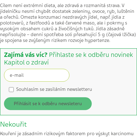
Cílem není extrémní dieta, ale zdravá a rozmanitá strava. V
jídelníčku nesmí chybět dostatek zeleniny, ovoce, ryb, luštěnin
a ořechů. Omezte konzumaci nezdravých jídel, např. jídla z
polotovarů, z fastfoodů a také červené maso, ale i pokrmy s
vysokým obsahem cukrů a živočišných tuků. Jídla zásadně
nepřisolujte – denní spotřeba soli přesahující 5 g (čajová lžička)
je spojena se zvýšeným rizikem rozvoje hypertenze.
Zajímá vás víc?
Přihlaste se k odběru novinek
Kapitol o zdraví
Souhlasím se zasíláním newsletteru
Přihlásit se k odběru newsleteru
Nekouřit
Kouření je zásadním rizikovým faktorem pro výskyt karcinomu