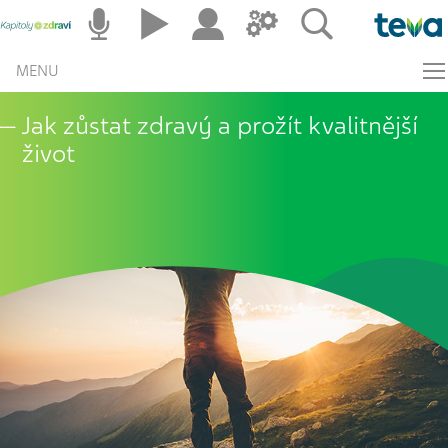
MENU
Jak zůstat zdravý a prožít kvalitnější
život