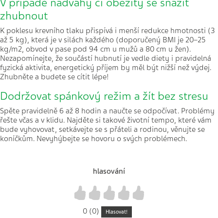
V případě nadváhy či obezity se snažit
zhubnout
K poklesu krevního tlaku přispívá i menší redukce hmotnosti ­­(3
až 5 kg), která je v silách každého (doporučený BMI je 20–25
kg/m2, obvod v pase pod 94 cm u mužů a 80 cm u žen).
Nezapomínejte, že součástí hubnutí je vedle diety i pravidelná
fyzická aktivita, energetický příjem by měl být nižší než výdej.
Zhubněte a budete se cítit lépe!
Dodržovat spánkový režim a žít bez stresu
Spěte pravidelně 6 až 8 hodin a naučte se odpočívat. Problémy
řešte včas a v klidu. Najděte si takové životní tempo, které vám
bude vyhovovat, setkávejte se s přáteli a rodinou, věnujte se
koníčkům. Nevyhýbejte se hovoru o svých problémech.
hlasování
1
2
3
4
5
0 (0)
Hlasovat!