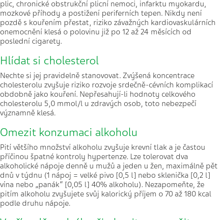
plic, chronické obstrukční plicní nemoci, infarktu myokardu,
mozkové příhody a postižení periferních tepen. Nikdy není
pozdě s kouřením přestat, riziko závažných kardiovaskulárních
onemocnění klesá o polovinu již po 12 až 24 měsících od
poslední cigarety.
Hlídat si cholesterol
Nechte si jej pravidelně stanovovat. Zvýšená koncentrace
cholesterolu zvyšuje riziko rozvoje srdečně-cévních komplikací
obdobně jako kouření. Nepřesahují-li hodnoty celkového
cholesterolu 5,0 mmol/l u zdravých osob, toto nebezpečí
významně klesá.
Omezit konzumaci alkoholu
Pití většího množství alkoholu zvyšuje krevní tlak a je častou
příčinou špatné kontroly hypertenze. Lze tolerovat dva
alkoholické nápoje denně u mužů a jeden u žen, maximálně pět
dnů v týdnu (1 nápoj = velké pivo [0,5 l] nebo sklenička [0,2 l]
vína nebo „panák“ [0,05 l] 40% alkoholu). Nezapomeňte, že
pitím alkoholu zvyšujete svůj kalorický příjem o 70 až 180 kcal
podle druhu nápoje.