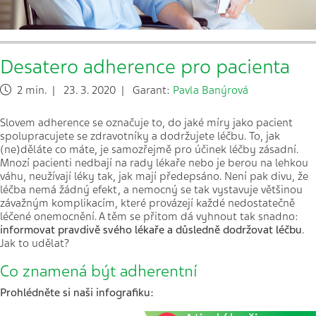
Desatero adherence pro pacienta
2 min. | 23. 3. 2020 | Garant:
Pavla Banýrová
Slovem adherence se označuje to, do jaké míry jako pacient
spolupracujete se zdravotníky a dodržujete léčbu. To, jak
(ne)děláte co máte, je samozřejmě pro účinek léčby zásadní.
Mnozí pacienti nedbají na rady lékaře nebo je berou na lehkou
váhu, neužívají léky tak, jak mají předepsáno. Není pak divu, že
léčba nemá žádný efekt, a nemocný se tak vystavuje většinou
závažným komplikacím, které provázejí každé nedostatečně
léčené onemocnění. A těm se přitom dá vyhnout tak snadno:
informovat pravdivě svého lékaře a důsledně dodržovat léčbu
.
Jak to udělat?
Co znamená být adherentní
Prohlédněte si naši infografiku: