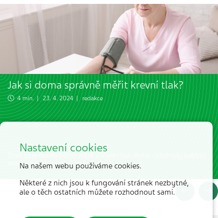
Jak si doma správně měřit krevní tlak?
4 min. | 23. 4. 2024 | redakce
Nastavení cookies
Dnes už je docela běžné měřit si krevní tlak doma – obchody nabízejí
velký výběr tlakoměrů (tonometrů).
Na našem webu používáme cookies.
Některé z nich jsou k fungování stránek nezbytné,
ale o těch ostatních můžete rozhodnout sami.