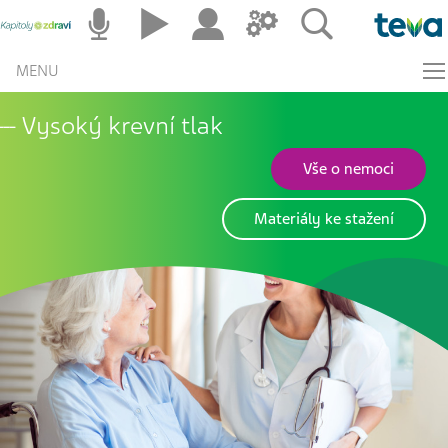
MENU
Vysoký krevní tlak
Vše o nemoci
Materiály ke stažení