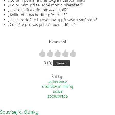
„Co vám pomáhá brát léky a nezapomínat?“
„Co by vám při té léčbě mohlo překážet?“
„Jak to vidíte s tím omezení soli?“
„Kolik toho nachodíte přes den?“
„Jak si rozložíte ty dvě dávky při vašich směnách?“
„Co ještě pro vás já teď můžu udělat?“
hlasování
1
2
3
4
5
0 (0)
Hlasovat!
Štítky:
adherence
dodržování léčby
léčba
spolupráce
Související články