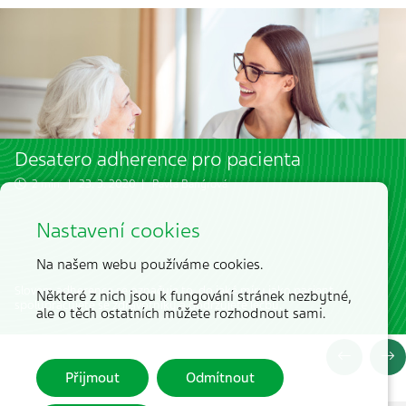
Desatero adherence pro pacienta
2 min. | 23. 3. 2020 |
Pavla Banýrová
Nastavení cookies
Na našem webu používáme cookies.
Slovem adherence se označuje to, do jaké míry jako pacient
Některé z nich jsou k fungování stránek nezbytné,
spolupracujete se zdravotníky a dodržujete léčbu.
ale o těch ostatních můžete rozhodnout sami.
Přijmout
Odmítnout