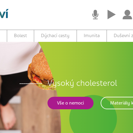
Bolest
Dýchací cesty
Imunita
Duševní z
Vysoký cholesterol
Vše o nemoci
Materiály k