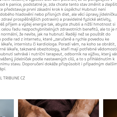
 k panice, podstatné je, zda chcete tento stav změnit a zlepšit
ce představuje první zásadní krok k úspěchu! Hubnutí není
dobého hladovění nebo přísných diet, ale věcí úpravy jídelníčku
zdraví prospěšnějších potravin) a pravidelné fyzické aktivity,
š příjem a výdej energie tak, abyste zhubli a nižší hmotnost si
celou řadu nezpochybnitelných zdravotních benefitů, ale to je 
normální, že nevíte, jak na hubnutí. Raději než se pouštět do
podle rad z internetu, které „zaručeně a rychle povedou ke
lékaře, internistu či kardiologa. Poradí vám, na koho se obrátit,
rné lékaře, takzvané obezitology, kteří mají potřebné vědomosti
 hubnutí sehrává i nutriční terapeut, odborník na výživu, který v
vážený jídelníček podle nastavených cílů, a to s přihlédnutím k
nímu stavu. Doporučení dokáže přizpůsobit i případným další
ápí.
AL TRIBUNE CZ