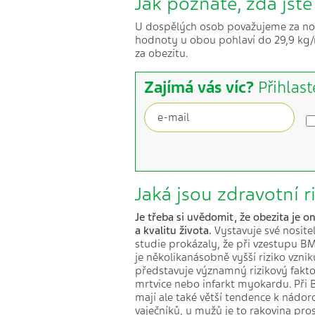
Jak poznáte, zda jst
U dospělých osob považujeme za no
hodnoty u obou pohlaví do 29,9 kg/m
za obezitu.
Zajímá vás víc?
Přihlast
Jaká jsou zdravotní 
Je třeba si uvědomit, že obezita je 
a kvalitu života.
Vystavuje své nosite
studie prokázaly, že při vzestupu BM
je několikanásobně vyšší riziko vzn
představuje významný rizikový fakto
mrtvice nebo infarkt myokardu. Při B
mají ale také větší tendence k nádo
vaječníků, u mužů je to rakovina pro