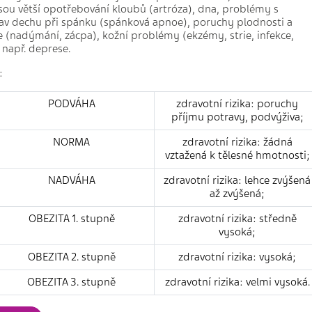
jsou větší opotřebování kloubů (artróza), dna, problémy s
v dechu při spánku (spánková apnoe), poruchy plodnosti a
e (nadýmání, zácpa), kožní problémy (ekzémy, strie, infekce,
 např. deprese.
:
PODVÁHA
zdravotní rizika: poruchy
příjmu potravy, podvýživa;
NORMA
zdravotní rizika: žádná
vztažená k tělesné hmotnosti;
NADVÁHA
zdravotní rizika: lehce zvýšená
až zvýšená;
OBEZITA 1. stupně
zdravotní rizika: středně
vysoká;
OBEZITA 2. stupně
zdravotní rizika: vysoká;
OBEZITA 3. stupně
zdravotní rizika: velmi vysoká.