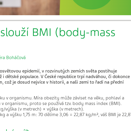
 slouží BMI (body-mass
ěra Boháčová
osvětovou epidemií, v rozvinutých zemích světa postihuje
ž
i d
ětsk
é
populace. V Česk
é
republice trpí nadváhou, či dokonce
n, co
ž je dosud nejvíce v historii, a naši zemi to řadí na přední
ku v organismu. Míra obezity může záviset na věku, pohlaví a
u v organismu, proto se používá tzv. body mass index (BMI).
g/výška (v metrech) × výška (v metrech).
g a výšku 1,75 m: 70 dělíme 3,06 = 22,87 kg/m², váš BMI je 22,8