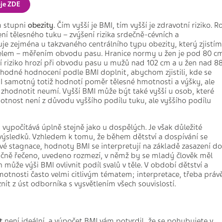
oje ZDE
m stupni
obezity
. Čím vyšší je BMI, tím vyšší je zdravotní riziko. Ro
ení tělesného tuku – zvýšení rizika srdečně-cévních a
je zejména u takzvaného centrálního typu obezity, který zjistí
elem – měřením obvodu pasu. Hranice normy u žen je pod 80 c
 riziko hrozí při obvodu pasu u mužů nad 102 cm a u žen nad 8
hodné hodnocení podle BMI doplnit, abychom zjistili, kde se
 samotný totiž hodnotí poměr tělesné hmotnosti a výšky, ale
u zhodnotit neumí. Vyšší BMI může být také vyšší u osob, které
hmotnost není z důvodu vyššího podílu tuku, ale vyššího podílu
 vypočítává úplně stejně jako u dospělých. Je však důležité
 výsledků. Vzhledem k tomu, že během dětství a dospívání se
vé stagnace, hodnoty BMI se interpretují na základě zasazení do
tručně řečeno, uvedeno rozmezí, v němž by se mladý člověk měl
může výši BMI ovlivnit podíl svalů v těle. V období dětství a
motnosti často velmi citlivým tématem; interpretace, třeba práv
t z úst odborníka s vysvětlením všech souvislostí.
st
není ideální, a výpočet BMI vám potvrdil, že se pohybujete v