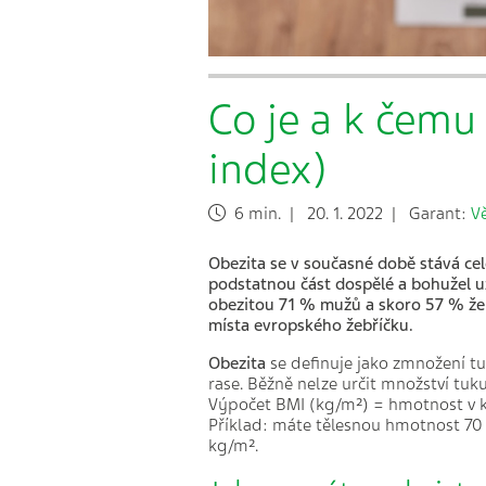
Co je a k čemu
index)
6 min. | 20. 1. 2022 | Garant:
V
Obezita se v současn
é
době stává cel
podstatnou část dospěl
é
a bohuž
el u
obezitou 71 % mužů a skoro 57 % ž
e
místa evropsk
é
ho žebříčku.
Obezita
se definuje jako zmnožení tu
rase. Běžně nelze určit množství tuk
Výpočet BMI (kg/m²) = hmotnost v k
Příklad: máte tělesnou hmotnost 70 k
kg/m².