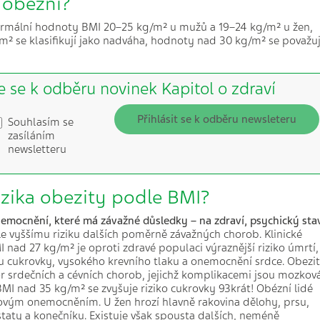
e obézní?
rmální hodnoty BMI 20–25 kg/m² u mužů a 19–24 kg/m² u žen,
² se klasifikují jako nadváha, hodnoty nad 30 kg/m² se považuj
e se k odběru novinek Kapitol o zdraví
Přihlásit se k odběru newsleteru
Souhlasím se
zasíláním
newsletteru
rizika obezity podle BMI?
onemocnění, kter
é
má závažn
é
důsledky – na zdraví, psychický sta
le vyššímu riziku dalších poměrně závažných chorob. Klinické
I nad 27 kg/m² je oproti zdravé populaci výraznější riziko úmrtí,
iku cukrovky, vysokého krevního tlaku a onemocnění srdce. Obezi
r srdečních a cévních chorob, jejichž komplikacemi jsou mozkov
MI nad 35 kg/m² se zvyšuje riziko cukrovky 93krát! Obézní lidé
rovým onemocněním. U žen hrozí hlavně rakovina dělohy, prsu,
staty a konečníku. Existuje však spousta dalších, neméně