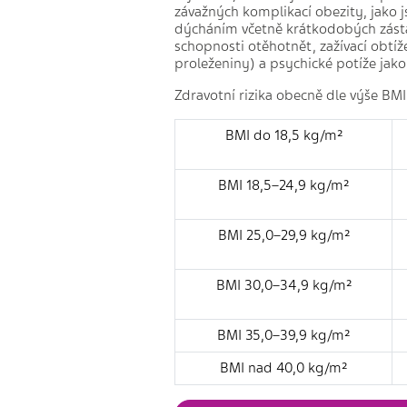
závažných komplikací obezity, jako 
dýcháním včetně krátkodobých zásta
schopnosti otěhotnět, zažívací obtíž
proleženiny) a psychické potíže jako
Zdravotní rizika obecně dle výše BMI
BMI do 18,5 kg/m²
BMI 18,5–24,9 kg/m²
BMI 25,0–29,9 kg/m²
BMI 30,0–34,9 kg/m²
BMI 35,0–39,9 kg/m²
BMI nad 40,0 kg/m²