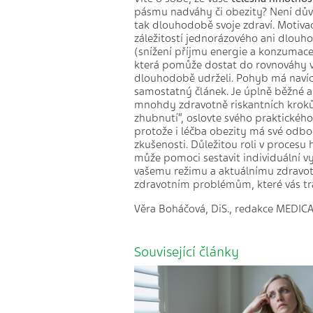
pásmu nadváhy či obezity? Není důvod
tak dlouhodobě svoje zdraví. Motiva
záležitostí jednorázového ani dlouho
(snížení příjmu energie a konzumace 
která pomůže dostat do rovnováhy vá
dlouhodobě udrželi. Pohyb má navíc 
samostatný článek. Je úplně běžné a 
mnohdy zdravotně riskantních kroků 
zhubnutí“, oslovte svého praktického 
protože i léčba obezity má své odbo
zkušenosti. Důležitou roli v procesu
může pomoci sestavit individuální vy
vašemu režimu a aktuálnímu zdravot
zdravotním problémům, které vás tr
Věra Boháčová, DiS., redakce MEDIC
Související články