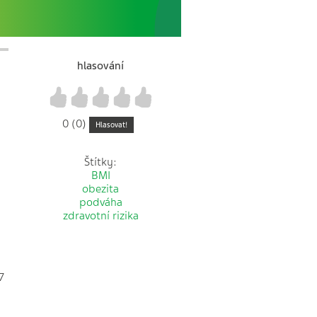
hlasování
1
2
3
4
5
0 (0)
Hlasovat!
Štítky:
BMI
obezita
podváha
zdravotní rizika
7