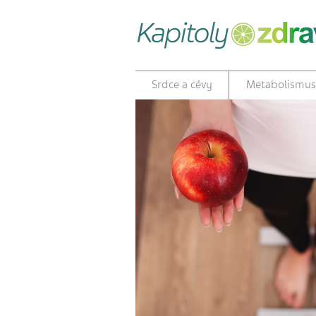
Srdce a cévy
Metabolismus