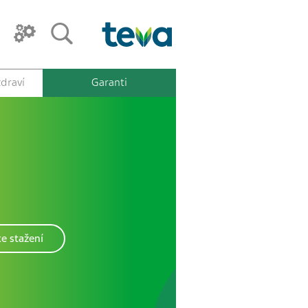
draví
Garanti
e stažení