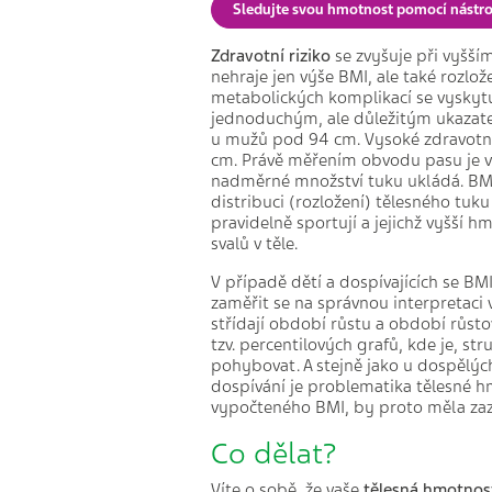
Sledujte svou hmotnost pomocí nástr
Zdravotní riziko
se zvyšuje při vyšší
nehraje jen výše BMI, ale také rozlož
metabolických komplikací se vyskytu
jednoduchým, ale důležitým ukazat
u mužů pod 94 cm. Vysoké zdravotní
cm. Právě měřením obvodu pasu je v
nadměrné množství tuku ukládá. BMI
distribuci (rozložení) tělesného tuk
pravidelně sportují a jejichž vyšší 
svalů v těle.
V případě dětí a dospívajících se BMI
zaměřit se na správnou interpretaci
střídají období růstu a období růsto
tzv. percentilových grafů, kde je, s
pohybovat. A stejně jako u dospělých 
dospívání je problematika tělesné h
vypočteného BMI, by proto měla zazní
Co dělat?
Víte o sobě, že vaše
tělesná hmotno