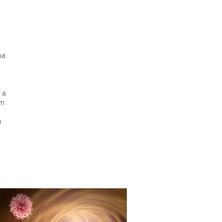
na
 a
ám
m