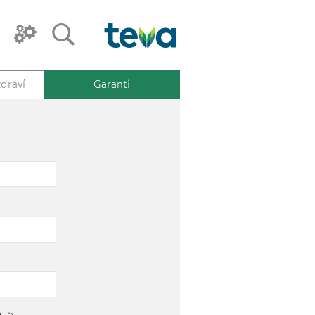
draví
Garanti