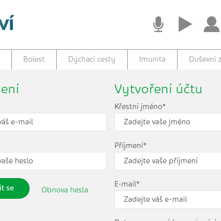
Bolest
Dýchací cesty
Imunita
Duševní z
šení
Vytvoření účtu
Křestní jméno*
Příjmení*
E-mail*
it se
Obnova hesla