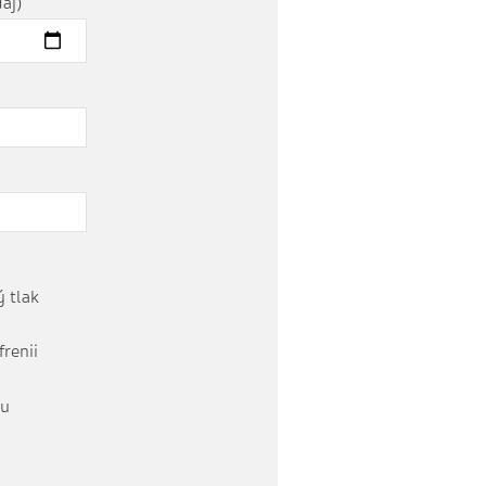
aj)
 tlak
frenii
tu