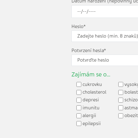
Datum narození (nepovinný úd
Heslo*
Potvrzení hesla*
Zajímám se o...
cukrovku
vysoký
cholesterol
bolest
depresi
schizo
imunitu
astma
alergii
obezi
epilepsii