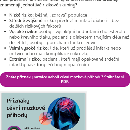
znamenají jednotlivé rizikové skupiny?
Nízké riziko:
běžná, „zdravá“ populace
Středně zvýšené riziko:
především mladí diabetici bez
dalších rizikových faktorů
Vysoké riziko:
osoby s vysokými hodnotami cholesterolu
nebo krevního tlaku, pacienti s diabetem trvajícím déle než
deset let, osoby s poruchami funkce ledvin
Velmi vysoké riziko:
lidé, kteří už prodělali infarkt nebo
mrtvici nebo mají komplikace cukrovky
Extrémní riziko:
pacienti, kteří mají opakované srdeční
infarkty navzdory léčebným opatřením
Znáte příznaky mrtvice neboli cévní mozkové příhody? Stáhněte si
PDF.