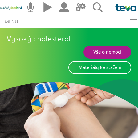
MENU
Vysoký cholesterol
Vše o nemoci
Materiály ke stažení