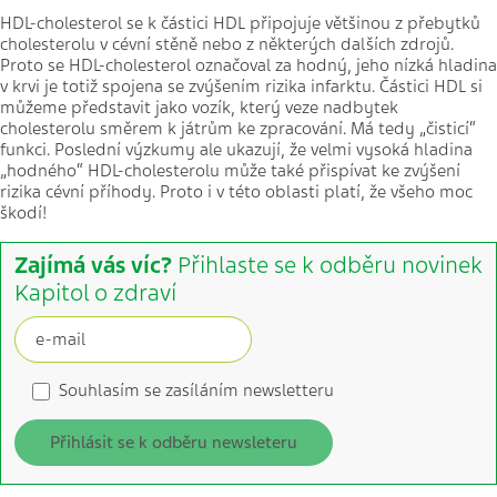
HDL-cholesterol se k částici HDL připojuje většinou z přebytků
cholesterolu v cévní stěně nebo z některých dalších zdrojů.
Proto se HDL-cholesterol označoval za hodný, jeho nízká hladina
v krvi je totiž spojena se zvýšením rizika infarktu. Částici HDL si
můžeme představit jako vozík, který veze nadbytek
cholesterolu směrem k játrům ke zpracování. Má tedy „čisticí“
funkci. Poslední výzkumy ale ukazují, že velmi vysoká hladina
„hodného“ HDL-cholesterolu může také přispívat ke zvýšení
rizika cévní příhody. Proto i v této oblasti platí, že všeho moc
škodí!
Zajímá vás víc?
Přihlaste se k odběru novinek
Kapitol o zdraví
Souhlasím se zasíláním newsletteru
Přihlásit se k odběru newsleteru