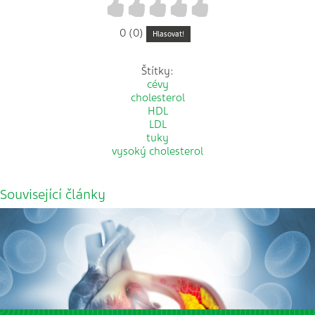
1
2
3
4
5
0 (0)
Hlasovat!
Štítky:
cévy
cholesterol
HDL
LDL
tuky
vysoký cholesterol
Související články