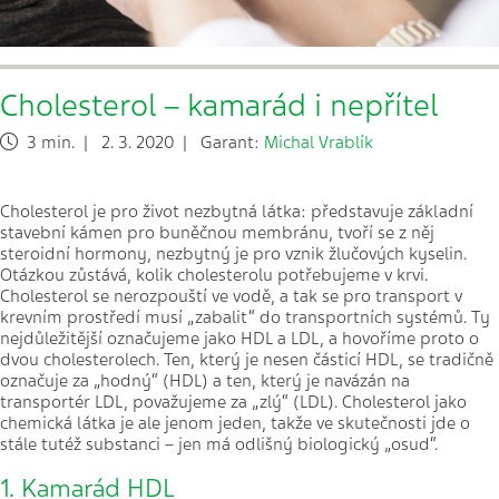
Cholesterol – kamarád i nepřítel
3 min. | 2. 3. 2020 | Garant:
Michal Vrablík
Cholesterol je pro život nezbytná látka: představuje základní
stavební kámen pro buněčnou membránu, tvoří se z něj
steroidní hormony, nezbytný je pro vznik žlučových kyselin.
Otázkou zůstává, kolik cholesterolu potřebujeme v krvi.
Cholesterol se nerozpouští ve vodě, a tak se pro transport v
krevním prostředí musí „zabalit“ do transportních systémů. Ty
nejdůležitější označujeme jako HDL a LDL, a hovoříme proto o
dvou cholesterolech. Ten, který je nesen částicí HDL, se tradičně
označuje za „hodný“ (HDL) a ten, který je navázán na
transportér LDL, považujeme za „zlý“ (LDL). Cholesterol jako
chemická látka je ale jenom jeden, takže ve skutečnosti jde o
stále tutéž substanci – jen má odlišný biologický „osud“.
1. Kamarád HDL