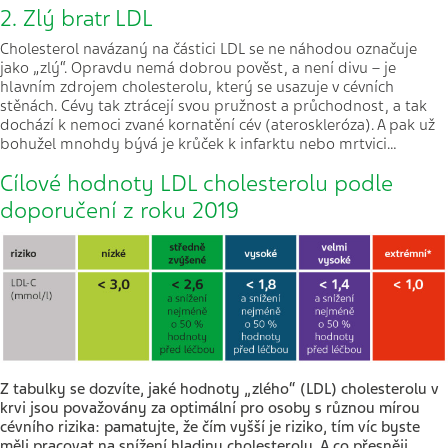
2. Zlý bratr LDL
Cholesterol navázaný na částici LDL se ne náhodou označuje
jako „zlý“. Opravdu nemá dobrou pověst, a není divu – je
hlavním zdrojem cholesterolu, který se usazuje v cévních
stěnách. Cévy tak ztrácejí svou pružnost a průchodnost, a tak
dochází k nemoci zvané kornatění cév (ateroskleróza). A pak už
bohužel mnohdy bývá je krůček k infarktu nebo mrtvici…
Cílové hodnoty LDL cholesterolu podle
doporučení z roku 2019
Z tabulky se dozvíte, jaké hodnoty „zlého“ (LDL) cholesterolu v
krvi jsou považovány za optimální pro osoby s různou mírou
cévního rizika: pamatujte, že čím vyšší je riziko, tím víc byste
měli pracovat na snížení hladiny cholesterolu. A co přesněji