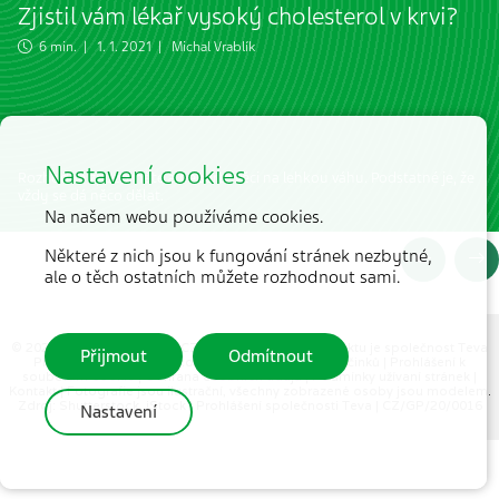
Zjistil vám lékař vysoký cholesterol v krvi?
6 min. | 1. 1. 2021 |
Michal Vrablík
Nastavení cookies
Rozhodně zpozorněte a neberte věci na lehkou váhu. Podstatné je, že
vždy se dá něco dělat.
Na našem webu používáme cookies.
Některé z nich jsou k fungování stránek nezbytné,
ale o těch ostatních můžete rozhodnout sami.
© 2026 MEDICAL TRIBUNE CZ, s.r.o. |
Partnerem projektu je společnost Teva
Přijmout
Odmítnout
Pharmaceuticals CR, s.r.o.
|
Hlášení nežádoucích účinků
|
Prohlášení k
souborům cookie
|
Ochrana osobních údajů
|
Podmínky užívaní stránek
|
Kontakt
| Fotografie jsou ilustrační, všechny zobrazené osoby jsou modelem.
Zdroj: Shutterstock, iStock |
Prohlášení společnosti Teva
| CZ/GP/20/0016
Nastavení