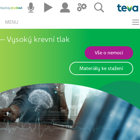
MENU
Vysoký krevní tlak
Vše o nemoci
Materiály ke stažení