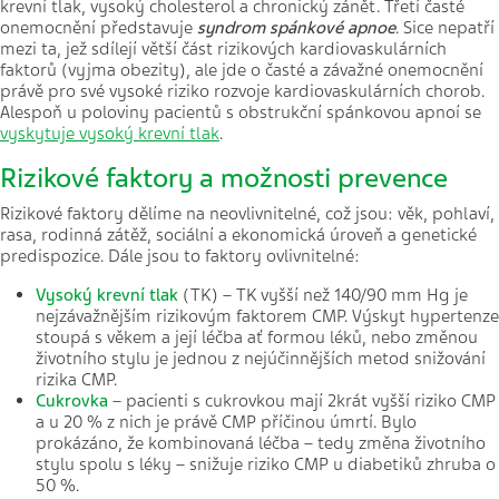
krevní tlak, vysoký cholesterol a chronický zánět. Třetí časté
onemocnění představuje
syndrom spánkové apnoe
. Sice nepatří
mezi ta, jež sdílejí větší část rizikových kardiovaskulárních
faktorů (vyjma obezity), ale jde o časté a závažné onemocnění
právě pro své vysoké riziko rozvoje kardiovaskulárních chorob.
Alespoň u poloviny pacientů s obstrukční spánkovou apnoí se
vyskytuje vysoký krevní tlak
.
Rizikové faktory a možnosti prevence
Rizikové faktory dělíme na neovlivnitelné, což jsou: věk, pohlaví,
rasa, rodinná zátěž, sociální a ekonomická úroveň a genetické
predispozice. Dále jsou to faktory ovlivnitelné:
Vysoký krevní tlak
(TK) – TK vyšší než 140/90 mm Hg je
nejzávažnějším rizikovým faktorem CMP. Výskyt hypertenze
stoupá s věkem a její léčba ať formou léků, nebo změnou
životního stylu je jednou z nejúčinnějších metod snižování
rizika CMP.
Cukrovka
– pacienti s cukrovkou mají 2krát vyšší riziko CMP
a u 20 % z nich je právě CMP příčinou úmrtí. Bylo
prokázáno, že kombinovaná léčba – tedy změna životního
stylu spolu s léky – snižuje riziko CMP u diabetiků zhruba o
50 %.