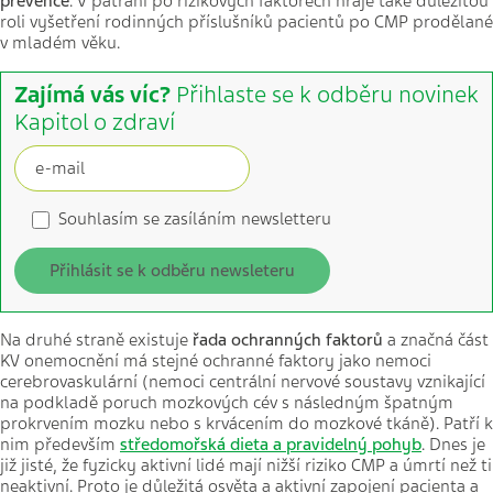
prevence
. V pátrání po rizikových faktorech hraje také důležitou
roli vyšetření rodinných příslušníků pacientů po CMP prodělané
v mladém věku.
Zajímá vás víc?
Přihlaste se k odběru novinek
Kapitol o zdraví
Souhlasím se zasíláním newsletteru
Přihlásit se k odběru newsleteru
Na druhé straně existuje
řada ochranných faktorů
a značná část
KV onemocnění má stejné ochranné faktory jako nemoci
cerebrovaskulární (nemoci centrální nervové soustavy vznikající
na podkladě poruch mozkových cév s následným špatným
prokrvením mozku nebo s krvácením do mozkové tkáně). Patří k
nim především
středomořská dieta a pravidelný pohyb
. Dnes je
již jisté, že fyzicky aktivní lidé mají nižší riziko CMP a úmrtí než ti
neaktivní. Proto je důležitá osvěta a aktivní zapojení pacienta a