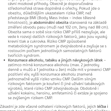
cévní mozkové příhody. Obecně je doporučována
středomořská strava doplněná o ořechy. Pokud jde o
obezitu, důležitějším ukazatelem rizika CMP, než
představuje BMI (Body Mass Index – index tělesné
hmotnosti), je
abdominální obezita
stanovená na základě
změření obvodu pasu (muži nad 102 cm, ženy nad 88 cm).
Obezita sama o sobě sice riziko CMP příliš nezvyšuje, ale
vede k rozvoji dalších rizikových faktorů, jako jsou vysoký
krevní tlak a cukrovka. Riziko CMP způsobené
metabolickým syndromem je dvojnásobné a zvyšuje se s
rostoucím počtem jednotlivých samostatných faktorů
tvořících syndrom.
Konzumace alkoholu, tabáku a jiných návykových látek
–
zatímco mírná konzumace alkoholu (max. 2 jednotky
denně u mužů a 1 jednotka u žen) může mít v prevenci CMP
pozitivní vliv, vyšší konzumace alkoholu znamená
jednoznačně vyšší riziko vzniku CMP. Dalším silným
rizikovým faktorem je kouření či jiné užívání tabákových
výrobků, které riziko CMP zdvojnásobuje. Obdobně i
užívání kokainu, heroinu, amfetaminů či extáze je spojeno
se zvýšeným rizikem CMP.
Zásadní je zde včasné odhalení rizikových faktorů, jejich
léčba i