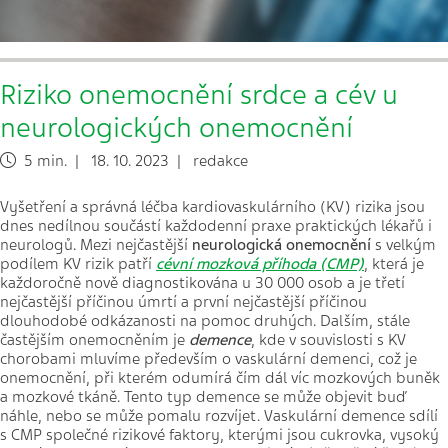
Riziko onemocnění srdce a cév u
neurologických onemocnění
5 min. | 18. 10. 2023 | redakce
Vyšetření a správná léčba kardiovaskulárního (KV) rizika jsou
dnes nedílnou součástí každodenní praxe praktických lékařů i
neurologů. Mezi nejčastější
neurologická onemocnění
s velkým
podílem KV rizik patří
cévní mozková příhoda (CMP)
, která je
každoročně nově diagnostikována u 30 000 osob a je třetí
nejčastější příčinou úmrtí a první nejčastější příčinou
dlouhodobé odkázanosti na pomoc druhých. Dalším, stále
častějším onemocněním je
demence
, kde v souvislosti s KV
chorobami mluvíme především o vaskulární demenci, což je
onemocnění, při kterém odumírá čím dál víc mozkových buněk
a mozkové tkáně. Tento typ demence se může objevit buď
náhle, nebo se může pomalu rozvíjet. Vaskulární demence sdílí
s CMP společné rizikové faktory, kterými jsou cukrovka, vysoký