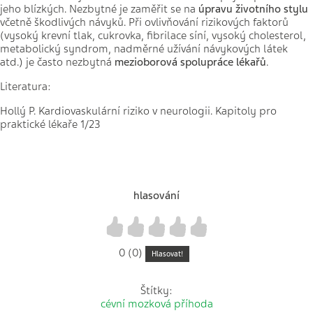
jeho blízkých. Nezbytné je zaměřit se na
úpravu životního stylu
včetně škodlivých návyků. Při ovlivňování rizikových faktorů
(vysoký krevní tlak, cukrovka, fibrilace síní, vysoký cholesterol,
metabolický syndrom, nadměrné užívání návykových látek
atd.) je často nezbytná
mezioborová spolupráce lékařů
.
Literatura:
Hollý P. Kardiovaskulární riziko v neurologii. Kapitoly pro
praktické lékaře 1/23
hlasování
1
2
3
4
5
0 (0)
Hlasovat!
Štítky:
cévní mozková příhoda