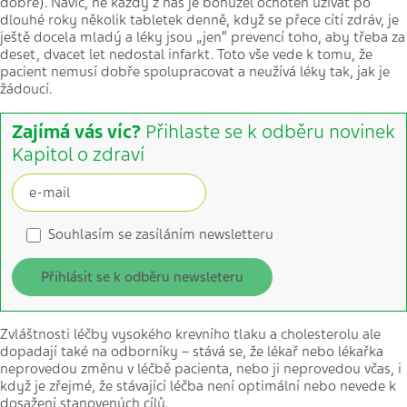
dobře). Navíc, ne každý z nás je bohužel ochoten užívat po
dlouhé roky několik tabletek denně, když se přece cítí zdráv, je
ještě docela mladý a léky jsou „jen“ prevencí toho, aby třeba za
deset, dvacet let nedostal infarkt. Toto vše vede k tomu, že
pacient nemusí dobře spolupracovat a neužívá léky tak, jak je
žádoucí.
Zajímá vás víc?
Přihlaste se k odběru novinek
Kapitol o zdraví
Souhlasím se zasíláním newsletteru
Přihlásit se k odběru newsleteru
Zvláštnosti léčby vysokého krevního tlaku a cholesterolu ale
dopadají také na odborníky – stává se, že lékař nebo lékařka
neprovedou změnu v léčbě pacienta, nebo ji neprovedou včas, i
když je zřejmé, že stávající léčba není optimální nebo nevede k
dosažení stanovených cílů.