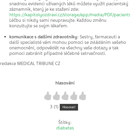
snadnou evidenci užívaných léků můžete využít pacientský
záznamník, který je ke stažení zde:
https://kapitolyozdravi.cz/storage/app/media/PDF/pacien
Léčbu si nikdy sami neupravujte. Každou změnu
konzultujte se svým lékařem.
komunikace s dalšími zdravotníky:
Sestry, farmaceuti a
další specialisté vám mohou pomoci se zvládáním vašeho
onemocnění, odpovědět na všechny vaše dotazy a tak
pomoci zabránit případné léčebné setrvačnosti.
redakce MEDICAL TRIBUNE CZ
hlasování
1
2
3
4
5
3 (1)
Hlasovat!
Štítky:
diabetes