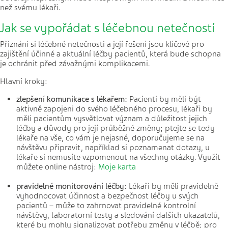
než svému lékaři.
Jak se vypořádat s léčebnou netečností
Přiznání si léčebné netečnosti a její řešení jsou klíčové pro
zajištění účinné a aktuální léčby pacientů, která bude schopna
je ochránit před závažnými komplikacemi.
Hlavní kroky:
zlepšení komunikace s lékařem:
Pacienti by měli být
aktivně zapojeni do svého léčebného procesu, lékaři by
měli pacientům vysvětlovat význam a důležitost jejich
léčby a důvody pro její průběžné změny; ptejte se tedy
lékaře na vše, co vám je nejasné, doporučujeme se na
návštěvu připravit, například si poznamenat dotazy, u
lékaře si nemusíte vzpomenout na všechny otázky. Využít
můžete online nástroj:
Moje karta
pravideln
é
monitorování léčby:
Lékaři by měli pravidelně
vyhodnocovat účinnost a bezpečnost léčby u svých
pacientů – může to zahrnovat pravidelné kontrolní
návštěvy, laboratorní testy a sledování dalších ukazatelů,
které by mohly signalizovat potřebu změny v léčbě; pro