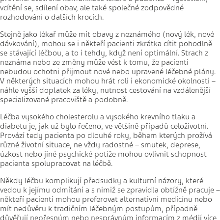
vcítění se, sdílení obav, ale také společné zodpovědné
rozhodování o dalších krocích.
Stejně jako lékař může mít obavy z neznámého (nový lék, nové
dávkování), mohou se i někteří pacienti zkrátka cítit pohodlně
se stávající léčbou, a to i tehdy, když není optimální. Strach z
neznáma nebo ze změny může vést k tomu, že pacienti
nebudou ochotni přijmout nové nebo upravené léčebné plány.
V některých situacích mohou hrát roli i ekonomické okolnosti –
náhle vyšší doplatek za léky, nutnost cestování na vzdálenější
specializované pracoviště a podobně.
Léčba vysokého cholesterolu a vysokého krevního tlaku a
diabetu je, jak už bylo řečeno, ve většině případů celoživotní.
Provází tedy pacienta po dlouhé roky, během kterých prožívá
různé životní situace, ne vždy radostné – smutek, deprese,
úzkost nebo jiné psychické potíže mohou ovlivnit schopnost
pacienta spolupracovat na léčbě.
Někdy léčbu komplikují předsudky a kulturní názory, které
vedou k jejímu odmítání a s nimiž se zpravidla obtížně pracuje –
někteří pacienti mohou preferovat alternativní medicínu nebo
mít nedůvěru k tradičním léčebným postupům, případně
důvěřují nepřesným nebo nesprávným informacím z médií více