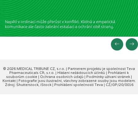
Napětí v ordinaci může přerůst v konflikt. Klidná a empatická
komunikace ale často zabrání eskalaci a ochrání obě strany.
© 2026 MEDICAL TRIBUNE CZ, s.r.o. |
Partnerem projektu je společnost Teva
Pharmaceuticals CR, s.r.o.
|
Hlášení nežádoucích účinků
|
Prohlášení k
souborům cookie
|
Ochrana osobních údajů
|
Podmínky užívaní stránek
|
Kontakt
| Fotografie jsou ilustrační, všechny zobrazené osoby jsou modelem.
Zdroj: Shutterstock, iStock |
Prohlášení společnosti Teva
| CZ/GP/20/0016