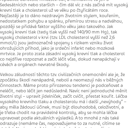
šedesátnících nebo starších – čím dál víc z nás začíná mít vysoký
krevní tlak a cholesterol už ve věku po čtyřicátém roce.
Nejčastěji je to dáno nezdravým životním stylem, kouřením,
nedostatkem pohybu a spánku, přemírou stresu a nadváhou,
později se přidává faktor vyššího věku jako takového. Jak
vysoký krevní tlak (tedy tlak vyšší než 140/90 mm Hg), tak
vysoký cholesterol v krvi (tzv. LDL cholesterol vyšší než 2,6
mmol/l) jsou jednoznačně spojeny s rizikem vzniku život
ohrožujících příhod, jako je srdeční infarkt nebo mozková
mrtvice. Je proto zcela zásadní vysoký krevní tlak a cholesterol
co nejdříve rozpoznat a začít léčit včas, dokud nenapáchají v
cévách a orgánech nevratné škody.
Velkou záludností těchto tzv. civilizačních onemocnění ale je, že
zpočátku škodí nenápadně, nebolí a neomezují nás v běžných
činnostech. Máme proto přirozenou tendenci je podceňovat a
neléčit, nebo léčit jen nedůsledně. Navíc není jednoduché měnit
životní styl – upravit jídelníček, začít cvičit, přestat kouřit. Léčba
vysokého krevního tlaku a cholesterolu má i další „nevýhody“ –
aby měla žádoucí účinek, musí být dlouhodobá, celoživotní, a
je třeba chodit na pravidelné kontroly, aby se mohla léčba
upravovat podle aktuálních výsledků. A to mnohé z nás také
odrazuje (nemáme čas, nepovažujeme to za nutné, cítíme se