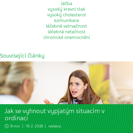
léčba
vysoký krevní tlak
vysoký cholesterol
komunikace
léčebná setrvačnost
léčebná netečnost
chronické onemocnění
Související články
Jak se vyhnout vypjatým situacím v
ordinaci
8 min. | 19. 2. 2026 | redakce