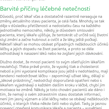
Barvité příčiny léčebné netečnosti
Důvodů, proč lékař včas a dostatečně razantně nereaguje na
změny aktuálního stavu pacienta, je celá řada. Mnohdy se tak
děje v důsledku přetíženosti a nedostatku času na každého
jednotlivého nemocného, někdy je důvodem smlouvání
pacienta, který lékaře ujišťuje, že tentokrát už určitě svůj životní
styl změní a začne hubnout a cvičit a že léky ještě počkají.
Někteří lékaři se mohou obávat případných nežádoucích účinků
léčby a jejich dopadu na život pacienta, a proto se déle
odhodlávají k nasazení léků nebo ke zvýšení jejich dávkování.
Dlužno dodat, že mnozí pacienti to svým ošetřujícím lékařům
neulehčují. Třeba právě proto, že vysoký tlak a cholesterol
nebolí a jimi vyvolané komplikace jsou ještě v nedohlednu, mají
tendenci nedodržovat léčbu – zapomínají užívat léky, dělají si
„lékové prázdniny“, nedodržují doporučená opatření nebo s
lékařem vyjednávají o každém dalším kroku v léčbě, chybí jim
motivace ke změně. Někdy je toto chování pacientů ale dáno i
tím, že nemají o svém zdravotním stavu dostatek informací,
není jim jasný význam a účel léčby nebo se obávají nežádoucích
účinků, o kterých třeba někde četli nebo slyšeli. Tady je jasnou
prevencí otevřená komunikace lékaře a pacienta – vysvětlení,