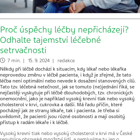
Proč úspěchy léčby nepřicházejí?
Odhalte tajemství léčebné
setrvačnosti
7 min. | 15. 9. 2024 | redakce
Někdy při léčbě
doch
ází k situacím, kdy l
é
kař nebo l
é
kařka
neprovedou změnu v léčbě pacienta, i když je zřejm
é
, ž
e tato
l
éčba
nen
í optimální nebo nevede k dosažení stanovených cílů.
Tato tzv. léčebná netečnost, jak se tomuto (ne)jednání říká, se
nejčastěji vyskytuje při léčbě dlouhodobých, tzv. chronických
onemocnění, jako je například vysoký krevní tlak nebo vysoký
cholesterol v krvi, cukrovka a další. Má řadu příčin, které
pocházejí jak ze strany lékaře, tak i pacienta. Je třeba si
uvědomit, že pacienti jsou různ
é
osobnosti a mají osobitý
přístup k radám l
é
kaře i k l
é
čbě.
Vysoký krevní tlak nebo vysoký cholesterol v krvi má v České
republice obrovské množství lidí, a nemluvíme tu jen o