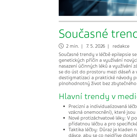
Současné trend
2 min. | 7. 5. 2026 | redakce
Současné trendy v léčbě epilepsie se
genetických příčin a využívání novýc
nasazení účinných léků a využívání 
se do úst do prostoru mezi dáseň a v
destigmatizaci a praktické návody pro
plnohodnotný život bez zbytečného 
Hlavní trendy v medi
Precizní a individualizovaná léčb
vzácná onemocnění), které jsou
Nové protizáchvatové léky: V pos
přídatnou léčbu a pro specifick
Taktika léčby: Důraz je kladen 
dávce, aby se co nejdříve dosáh