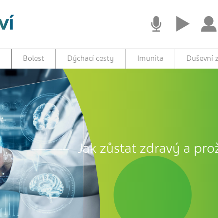
Bolest
Dýchací cesty
Imunita
Duševní z
Jak zůstat zdravý a prož