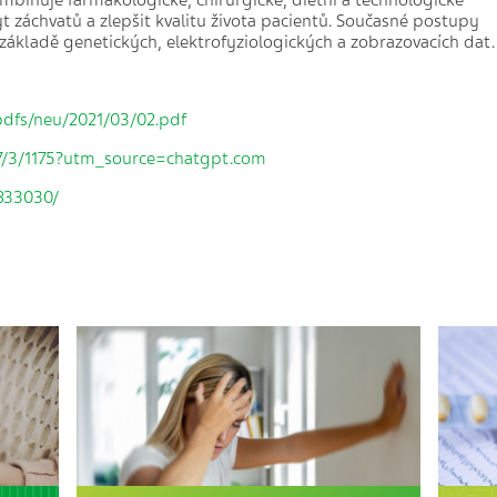
ombinuje farmakologické, chirurgické, dietní a technologické
t záchvatů a zlepšit kvalitu života pacientů. Současné postupy
 základě genetických, elektrofyziologických a zobrazovacích dat.
pdfs/neu/2021/03/02.pdf
7/3/1175?utm_source=chatgpt.com
1833030/