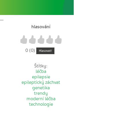
hlasování
1
2
3
4
5
0 (0)
Hlasovat!
Štítky:
léčba
epilepsie
epileptický záchvat
genetika
trendy
moderní léčba
technologie