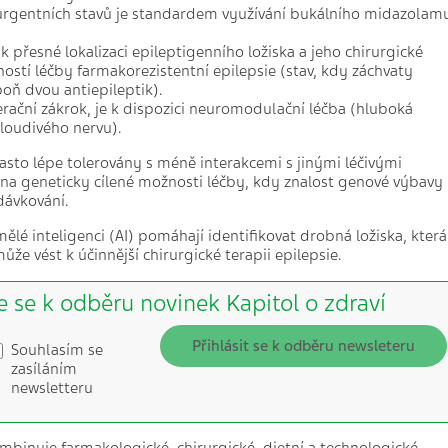
urgentních stavů je standardem využívání bukálního midazolam
k přesné lokalizaci epileptigenního ložiska a jeho chirurgické
ostí léčby farmakorezistentní epilepsie (stav, kdy záchvaty
poň dvou antiepileptik).
rační zákrok, je k dispozici neuromodulační léčba (hluboká
loudivého nervu).
často lépe tolerovány s méně interakcemi s jinými léčivými
na geneticky cílené možnosti léčby, kdy znalost genové výbavy
dávkování.
ělé inteligenci (AI) pomáhají identifikovat drobná ložiska, která
ůže vést k účinnější chirurgické terapii epilepsie.
e se k odběru novinek Kapitol o zdraví
Přihlásit se k odběru newsleteru
Souhlasím se
zasíláním
newsletteru