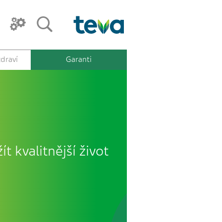
draví
Garanti
ít kvalitnější život