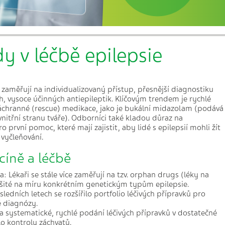
y v léčbě epilepsie
 zaměřují na individualizovaný přístup, přesnější diagnostiku
h, vysoce účinných antiepileptik. Klíčovým trendem je rychlé
záchranné (rescue) medikace, jako je bukální midazolam (podává
nitřní stranu tváře). Odborníci také kladou důraz na
 první pomoc, které mají zajistit, aby lidé s epilepsií mohli žít
vyčleňování.
cíně a léčbě
a: Lékaři se stále více zaměřují na tzv. orphan drugs (léky na
 šité na míru konkrétním genetickým typům epilepsie.
ledních letech se rozšířilo portfolio léčivých přípravků pro
é diagnózy.
na systematické, rychlé podání léčivých přípravků v dostatečné
lo kontroly záchvatů.