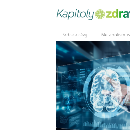
Srdce a cévy
Metabolismus