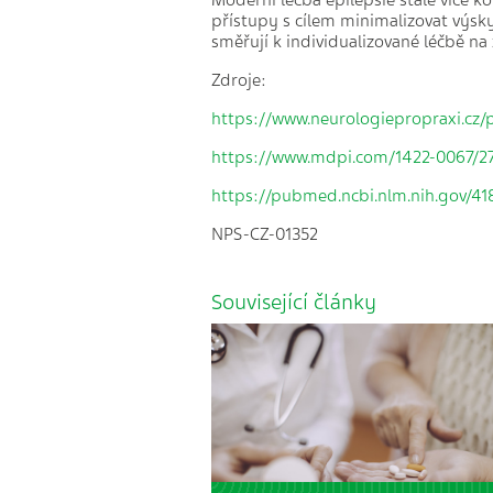
Moderní léčba epilepsie stále více k
přístupy s cílem minimalizovat výsky
směřují k individualizované léčbě na
Zdroje:
https://www.neurologiepropraxi.cz/
https://www.mdpi.com/1422-0067/2
https://pubmed.ncbi.nlm.nih.gov/4
NPS-CZ-01352
Související články