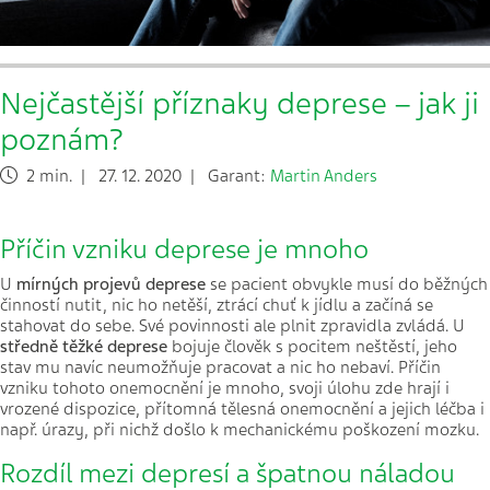
Nejčastější příznaky deprese – jak ji
poznám?
2 min. | 27. 12. 2020 | Garant:
Martin Anders
Příčin vzniku deprese je mnoho
U
mírných projevů deprese
se pacient obvykle musí do běžných
činností nutit, nic ho netěší, ztrácí chuť k jídlu a začíná se
stahovat do sebe. Své povinnosti ale plnit zpravidla zvládá. U
středně těžké deprese
bojuje člověk s pocitem neštěstí, jeho
stav mu navíc neumožňuje pracovat a nic ho nebaví. Příčin
vzniku tohoto onemocnění je mnoho, svoji úlohu zde hrají i
vrozené dispozice, přítomná tělesná onemocnění a jejich léčba i
např. úrazy, při nichž došlo k mechanickému poškození mozku.
Rozdíl mezi depresí a špatnou náladou