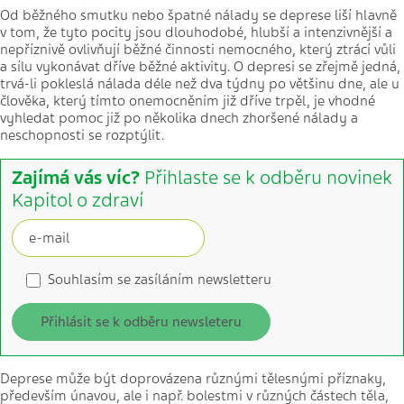
Od běžného smutku nebo špatné nálady se deprese liší hlavně
v tom, že tyto pocity jsou dlouhodobé, hlubší a intenzivnější a
nepříznivě ovlivňují běžné činnosti nemocného, který ztrácí vůli
a sílu vykonávat dříve běžné aktivity. O depresi se zřejmě jedná,
trvá-li pokleslá nálada déle než dva týdny po většinu dne, ale u
člověka, který tímto onemocněním již dříve trpěl, je vhodné
vyhledat pomoc již po několika dnech zhoršené nálady a
neschopnosti se rozptýlit.
Zajímá vás víc?
Přihlaste se k odběru novinek
Kapitol o zdraví
Souhlasím se zasíláním newsletteru
Přihlásit se k odběru newsleteru
Deprese může být doprovázena různými tělesnými příznaky,
především únavou, ale i např. bolestmi v různých částech těla,