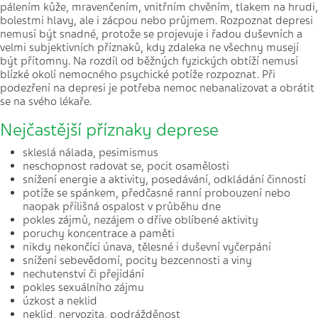
pálením kůže, mravenčením, vnitřním chvěním, tlakem na hrudi,
bolestmi hlavy, ale i zácpou nebo průjmem. Rozpoznat depresi
nemusí být snadné, protože se projevuje i řadou duševních a
velmi subjektivních příznaků, kdy zdaleka ne všechny musejí
být přítomny. Na rozdíl od běžných fyzických obtíží nemusí
blízké okolí nemocného psychické potíže rozpoznat. Při
podezření na depresi je potřeba nemoc nebanalizovat a obrátit
se na svého lékaře.
Nejčastější příznaky deprese
skleslá nálada, pesimismus
neschopnost radovat se, pocit osamělosti
snížení energie a aktivity, posedávání, odkládání činností
potíže se spánkem, předčasné ranní probouzení nebo
naopak přílišná ospalost v průběhu dne
pokles zájmů, nezájem o dříve oblíbené aktivity
poruchy koncentrace a paměti
nikdy nekončící únava, tělesné i duševní vyčerpání
snížení sebevědomí, pocity bezcennosti a viny
nechutenství či přejídání
pokles sexuálního zájmu
úzkost a neklid
neklid, nervozita, podrážděnost