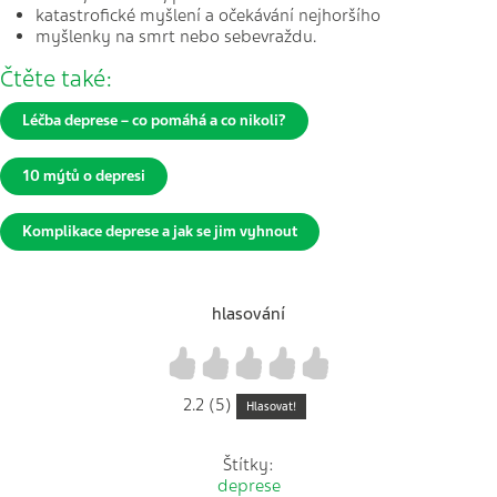
katastrofické myšlení a očekávání nejhoršího
myšlenky na smrt nebo sebevraždu.
Čtěte také:
Léčba deprese – co pomáhá a co nikoli?
10 mýtů o depresi
Komplikace deprese a jak se jim vyhnout
hlasování
1
2
3
4
5
2.2 (5)
Hlasovat!
Štítky:
deprese