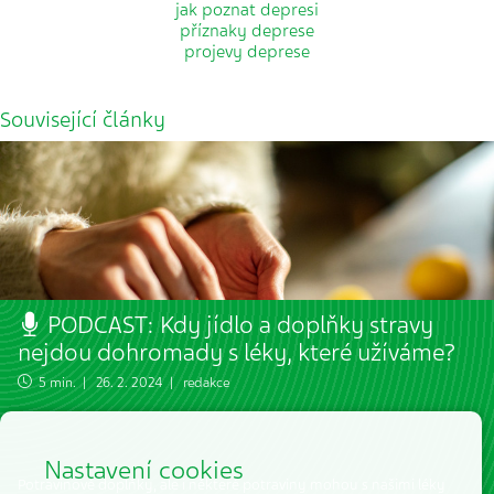
jak poznat depresi
příznaky deprese
projevy deprese
Související články
PODCAST: Kdy jídlo a doplňky stravy
nejdou dohromady s léky, které užíváme?
5 min. | 26. 2. 2024 | redakce
Nastavení cookies
Potravinové doplňky, ale i některé potraviny mohou s našimi léky