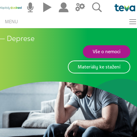
MENU
Deprese
Vše o nemoci
Materiály ke stažení