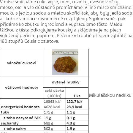
V míse smícháme cukr, vejce, med, rozinky, ovesné vločky,
mléko, olej a vše důkladně promícháme. V jiné misce smícháme
mouku s jedlou sodou a mletou skořicí tak, aby byly jedlá soda
a skořice v mouce rovnoměrně rozptýleny. Sypkou směs pak
přidáme ke zbytku ingrediencí a vypracujeme těsto. Malou
lžičkou z těsta odkrajujeme kousky a skládáme je na plech
vyložený pečicím papírem. Pečeme v troubě předem vyhřáté na
180 stupňů Celsia dozlatova.
Mikulášskou nadílku