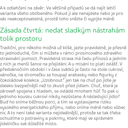
A k odlehčení na závěr: Ve většině případů se dá najít lehčí
varianta všeho oblíbeného. Pokud ji ale nenajdete nebo je pro
vás neakceptovatelná, prostě toho snězte či vypijte méně.
Zásada čtvrtá: nedat sladkým nástrahám
tolik prostoru
Tradiční, pro někoho možná už klišé, jezte pravidelně, je přesně
to jednoduché, čím si můžete v rámci prosincového zdravého
stravování pomoct. Pravidelná strava má řadu přínosů a jedním
z nich je menší šance na přejídání. A u mlsání to platí zvlášť. V
předvánočním období i v čase svátků je často na stole cukroví,
vánočka, na stromečku se houpají arabesky nebo figurky z
čokoládové kolekce. „Uzobnout“ jen tak na chuť po jídle je
daleko bezpečnější než to zkusit před jídlem. Chuť, která je
zároveň spojena s hladem, se ovládá mnohem hůř. To pak u
jednoho kousku cukroví nikdy nezůstane. A následující jídlo?
Buď ho sníme běžnou porci, a tím se vystavujeme riziku
vysokého energetického příjmu, nebo sníme méně nebo vůbec
nic. A to není také varianta nejideálnější, protože se tak třeba
ochudíme o potraviny a pokrmy, které mají ve správném
jídelníčku své důležité místo.