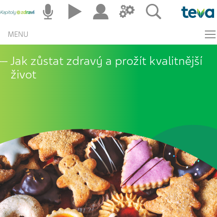
MENU
Jak zůstat zdravý a prožít kvalitnější
život