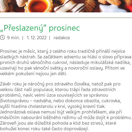
„Přeslazený“ prosinec
9 min. | 1. 12. 2022 | redakce
Prosinec je měsíc, který z celého roku tradičně přináší nejvíce
sladkých nástrah. Se začátkem adventu se hlásí o slovo příprava
prvních druhů vánočního cukroví, následuje mikulášská nadílka,
uzavírají ho pak vánoční svátky a novoroční oslavy. Přitom ve
velkém pokušení nejsou jen děti.
Závěr roku je náročný pro zdravého člověka, natož pak pro
velkou část naší populace, kterou trápí řada zdravotních
problémů, navíc velmi úzce souvisejících se správnou
životosprávou – nadváha, nebo dokonce obezita, cukrovka,
vyšší hladina cholesterolu v krvi, vysoký krevní tlak.
Jednorázová oslava nemusí být velkým prohřeškem, ale při
měsíčním nabourání běžného režimu už může dojít k problému.
Zároveň jsou ale důležité pohoda a klid bez stresů, které
bohužel konec roku také často doprovázejí.