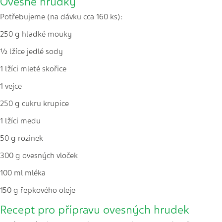
Ovesné hrudky
Potřebujeme (na dávku cca 160 ks):
250 g hladké mouky
½ lžíce jedlé sody
1 lžíci mleté skořice
1 vejce
250 g cukru krupice
1 lžíci medu
50 g rozinek
300 g ovesných vloček
100 ml mléka
150 g řepkového oleje
Recept pro přípravu ovesných hrudek