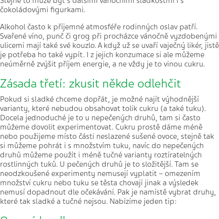
Stejné to může být s dalšími vánočními sladkostmi i s
čokoládovými figurkami.
Alkohol často k příjemné atmosféře rodinných oslav patří.
Svařené víno, punč či grog při procházce vánočně vyzdobenými
ulicemi mají také své kouzlo. A když už se uvaří vaječný likér, jistě
je potřeba ho také vypít. I z jejich konzumace si ale můžeme
neúměrně zvýšit příjem energie, a ne vždy je to vinou cukru.
Zásada třetí: zkusit někde odlehčit
Pokud si sladké chceme dopřát, je možné najít výhodnější
varianty, které nebudou obsahovat tolik cukru (a také tuku).
Docela jednoduché je to u nepečených druhů, tam si často
můžeme dovolit experimentovat. Cukru prostě dáme méně
nebo použijeme místo části neslazené sušené ovoce, stejně tak
si můžeme pohrát i s množstvím tuku, navíc do nepečených
druhů můžeme použít i méně tučné varianty roztíratelných
rostlinných tuků. U pečených druhů je to složitější. Tam se
neodzkoušené experimenty nemusejí vyplatit – omezením
množství cukru nebo tuku se těsta chovají jinak a výsledek
nemusí dopadnout dle očekávání. Pak je namístě vybrat druhy,
které tak sladké a tučné nejsou. Nabízíme jeden tip: