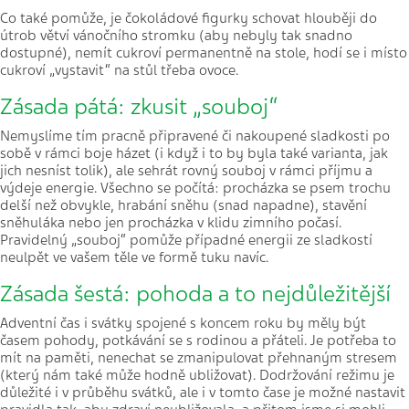
Co také pomůže, je čokoládové figurky schovat hlouběji do
útrob větví vánočního stromku (aby nebyly tak snadno
dostupné), nemít cukroví permanentně na stole, hodí se i místo
cukroví „vystavit“ na stůl třeba ovoce.
Zásada pátá: zkusit „souboj“
Nemyslíme tím pracně připravené či nakoupené sladkosti po
sobě v rámci boje házet (i když i to by byla také varianta, jak
jich nesníst tolik), ale sehrát rovný souboj v rámci příjmu a
výdeje energie. Všechno se počítá: procházka se psem trochu
delší než obvykle, hrabání sněhu (snad napadne), stavění
sněhuláka nebo jen procházka v klidu zimního počasí.
Pravidelný „souboj“ pomůže případné energii ze sladkostí
neulpět ve vašem těle ve formě tuku navíc.
Zásada šestá: pohoda a to nejdůležitější
Adventní čas i svátky spojené s koncem roku by měly být
časem pohody, potkávání se s rodinou a přáteli. Je potřeba to
mít na paměti, nenechat se zmanipulovat přehnaným stresem
(který nám také může hodně ubližovat). Dodržování režimu je
důležité i v průběhu svátků, ale i v tomto čase je možné nastavit