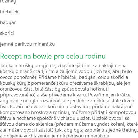
rozinky
hřebíček
badyán
skořici
jemně perlivou minerálku
Recept na bowle pro celou rodinu
Jablka a hrušky omyjeme, zbavíme jádřince a nakrájíme na
kostky o hraně cca 1,5 cm a zalijeme vodou (jen tak, aby bylo
ovoce ponořené). Přidáme hřebíček, badyán, celou skořici a
kousky kůry z pomeranče (kůru ořezáváme škrabkou, ale jen
oranžovou část, bílá část by způsobovala hořknutí
připravovaného) a vše přivedeme k varu. Povaříme jen krátce,
aby ovoce nebylo rozvařené, ale jen lehce změklo a stále drželo
tvar. Povařené ovoce s kořením odstavíme, přidáme nakrájené
kompotované broskve a rozinky, můžeme přidat i kompotovou
šťávu a necháme společně v chladu uležet. Uleželé ovoce i se
šťávou dáme do sklenice (předem můžeme vyndat koření, které
ale může v ovoci i zůstat) tak, aby byla zaplněná z jedné třetiny,
a dolijeme vychlazenou jemně perlivou minerálkou.