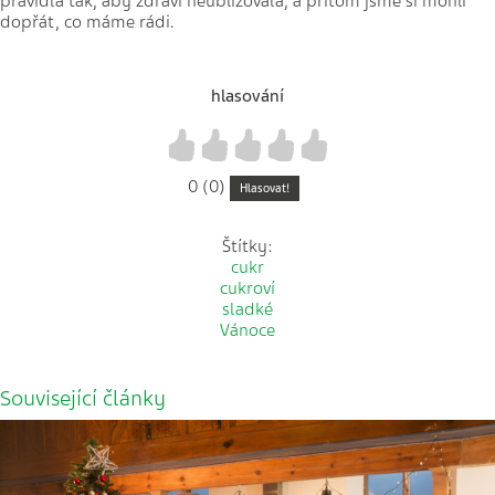
pravidla tak, aby zdraví neubližovala, a přitom jsme si mohli
dopřát, co máme rádi.
hlasování
1
2
3
4
5
0 (0)
Hlasovat!
Štítky:
cukr
cukroví
sladké
Vánoce
Související články