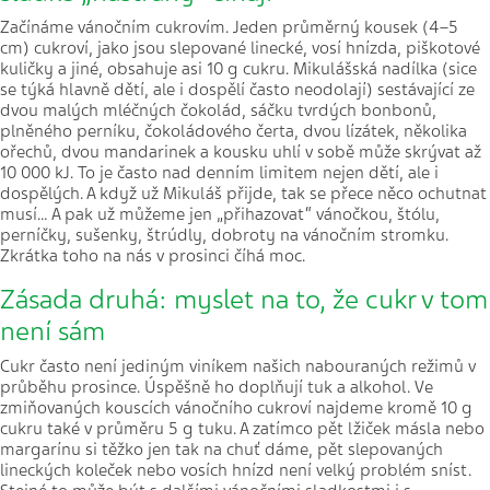
Začínáme vánočním cukrovím. Jeden průměrný kousek (4–5
cm) cukroví, jako jsou slepované linecké, vosí hnízda, piškotové
kuličky a jiné, obsahuje asi 10 g cukru. Mikulášská nadílka (sice
se týká hlavně dětí, ale i dospělí často neodolají) sestávající ze
dvou malých mléčných čokolád, sáčku tvrdých bonbonů,
plněného perníku, čokoládového čerta, dvou lízátek, několika
ořechů, dvou mandarinek a kousku uhlí v sobě může skrývat až
10 000 kJ. To je často nad denním limitem nejen dětí, ale i
dospělých. A když už Mikuláš přijde, tak se přece něco ochutnat
musí… A pak už můžeme jen „přihazovat“ vánočkou, štólu,
perníčky, sušenky, štrúdly, dobroty na vánočním stromku.
Zkrátka toho na nás v prosinci číhá moc.
Zásada druhá: myslet na to, že cukr v tom
není sám
Cukr často není jediným viníkem našich nabouraných režimů v
průběhu prosince. Úspěšně ho doplňují tuk a alkohol. Ve
zmiňovaných kouscích vánočního cukroví najdeme kromě 10 g
cukru také v průměru 5 g tuku. A zatímco pět lžiček másla nebo
margarínu si těžko jen tak na chuť dáme, pět slepovaných
lineckých koleček nebo vosích hnízd není velký problém sníst.