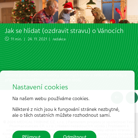
Jak se hlídat (ozdravit stravu) o Vánocích
11 min. | 24. 11. 2021 | redakce
Vánoce jsou tradičními svátky rodinných oslav a setkání, pohody a
příjemné atmosféry, ale také plných stolů.
Nastavení cookies
Na našem webu používáme cookies.
Některé z nich jsou k fungování stránek nezbytné,
ale o těch ostatních můžete rozhodnout sami.
© 2026 MEDICAL TRIBUNE CZ, s.r.o. |
Partnerem projektu je společnost Teva
Pharmaceuticals CR, s.r.o.
|
Hlášení nežádoucích účinků
|
Prohlášení k
souborům cookie
|
Ochrana osobních údajů
|
Podmínky užívaní stránek
|
Kontakt
| Fotografie jsou ilustrační, všechny zobrazené osoby jsou modelem.
Přijmout
Odmítnout