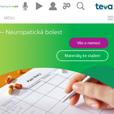
MENU
Neuropatická bolest
Vše o nemoci
Materiály ke stažení