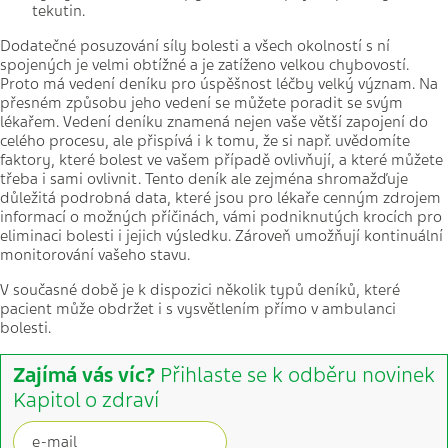
tekutin.
Dodatečné posuzování síly bolesti a všech okolností s ní
spojených je velmi obtížné a je zatíženo velkou chybovostí.
Proto má vedení deníku pro úspěšnost léčby velký význam. Na
přesném způsobu jeho vedení se můžete poradit se svým
lékařem. Vedení deníku znamená nejen vaše větší zapojení do
celého procesu, ale přispívá i k tomu, že si např. uvědomíte
faktory, které bolest ve vašem případě ovlivňují, a které můžete
třeba i sami ovlivnit. Tento deník ale zejména shromažďuje
důležitá podrobná data, které jsou pro lékaře cenným zdrojem
informací o možných příčinách, vámi podniknutých krocích pro
eliminaci bolesti i jejich výsledku. Zároveň umožňují kontinuální
monitorování vašeho stavu.
V současné době je k dispozici několik typů deníků, které
pacient může obdržet i s vysvětlením přímo v ambulanci
bolesti.
Zajímá vás víc?
Přihlaste se k odběru novinek
Kapitol o zdraví