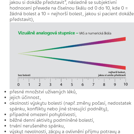
jakou si dokáže představit“, následně se subjektivní
hodnocení převede na číselnou škálu od 0 do 10, kde 0 =
žádná bolest a 10 = nejhorší bolest, jakou si pacient dokáže
představit),
přesné množství užívaných léků,
jejich účinnost,
okolnosti výskytu bolesti (např. změny počasí, nedostatek
spánku, konflikty nebo jiné stresující podněty),
případné omezení pohyblivosti,
běžné denní aktivity podmíněné bolestí,
trvání nerušeného spánku,
výskyt nevolnosti, zácpy a ovlivnění příjmu potravy a