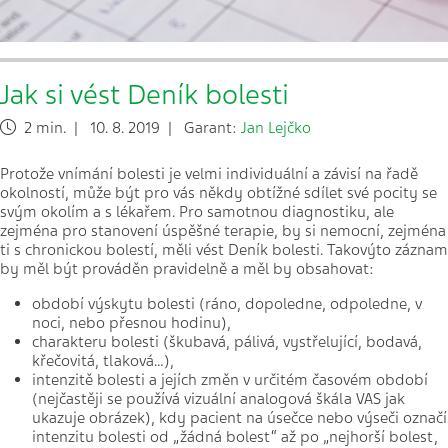
Jak si vést Deník bolesti
2 min. | 10. 8. 2019 | Garant:
Jan Lejčko
Protože vnímání bolesti je velmi individuální a závisí na řadě
okolností, může být pro vás někdy obtížné sdílet své pocity se
svým okolím a s lékařem. Pro samotnou diagnostiku, ale
zejména pro stanovení úspěšné terapie, by si nemocní, zejména
ti s chronickou bolestí, měli vést Deník bolesti. Takovýto záznam
by měl být prováděn pravidelně a měl by obsahovat:
období výskytu bolesti (ráno, dopoledne, odpoledne, v
noci, nebo přesnou hodinu),
charakteru bolesti (škubavá, pálivá, vystřelující, bodavá,
křečovitá, tlaková…),
intenzitě bolesti a jejích změn v určitém časovém období
(nejčastěji se používá vizuální analogová škála VAS jak
ukazuje obrázek), kdy pacient na úsečce nebo výseči označí
intenzitu bolesti od „žádná bolest“ až po „nejhorší bolest,