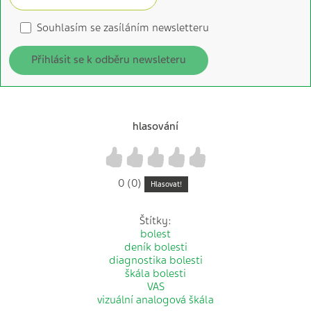
Souhlasím se zasíláním newsletteru
Přihlásit se k odběru newsleteru
hlasování
1
2
3
4
5
0 (0)
Hlasovat!
Štítky:
bolest
deník bolesti
diagnostika bolesti
škála bolesti
VAS
vizuální analogová škála