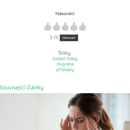
hlasování
1
2
3
4
5
5 (1)
Hlasovat!
Štítky:
bolest hlavy
migréna
příznaky
Související články