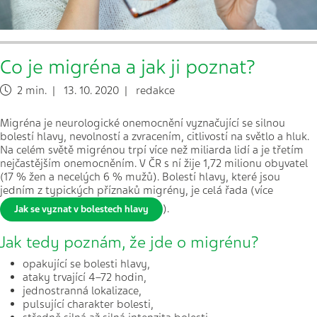
Co je migréna a jak ji poznat?
2 min. | 13. 10. 2020 | redakce
Migréna je neurologické onemocnění vyznačující se silnou
bolestí hlavy, nevolností a zvracením, citlivostí na světlo a hluk.
Na celém světě migrénou trpí více než miliarda lidí a je třetím
nejčastějším onemocněním. V ČR s ní žije 1,72 milionu obyvatel
(17 % žen a necelých 6 % mužů). Bolestí hlavy, které jsou
jedním z typických příznaků migrény, je celá řada (více
).
Jak se vyznat v bolestech hlavy
Jak tedy poznám, že jde o migrénu?
opakující se bolesti hlavy,
ataky trvající 4–72 hodin,
jednostranná lokalizace,
pulsující charakter bolesti,