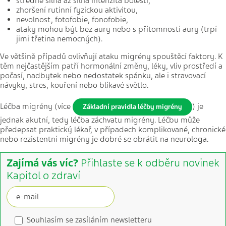
středně silná až silná intenzita bolesti,
zhoršení rutinní fyzickou aktivitou,
nevolnost, fotofobie, fonofobie,
ataky mohou být bez aury nebo s přítomností aury (trpí
jimi třetina nemocných).
Ve většině případů ovlivňují ataku migrény spouštěcí faktory. K
těm nejčastějším patří hormonální změny, léky, vliv prostředí a
počasí, nadbytek nebo nedostatek spánku, ale i stravovací
návyky, stres, kouření nebo blikavé světlo.
Léčba migrény (více
) je
Základní pravidla léčby migrény
jednak akutní, tedy léčba záchvatu migrény. Léčbu může
předepsat praktický lékař, v případech komplikované, chronické
nebo rezistentní migrény je dobré se obrátit na neurologa.
Zajímá vás víc?
Přihlaste se k odběru novinek
Kapitol o zdraví
Souhlasím se zasíláním newsletteru