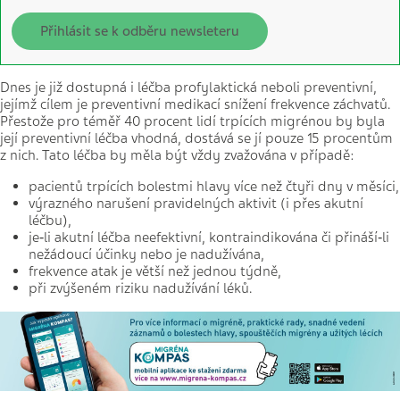
Přihlásit se k odběru newsleteru
Dnes je již dostupná i léčba profylaktická neboli preventivní,
jejímž cílem je preventivní medikací snížení frekvence záchvatů.
Přestože pro téměř 40 procent lidí trpících migrénou by byla
její preventivní léčba vhodná, dostává se jí pouze 15 procentům
z nich. Tato léčba by měla být vždy zvažována v případě:
pacientů trpících bolestmi hlavy více než čtyři dny v měsíci,
výrazného narušení pravidelných aktivit (i přes akutní
léčbu),
je‑li akutní léčba neefektivní, kontraindikována či přináší‑li
nežádoucí účinky nebo je nadužívána,
frekvence atak je větší než jednou týdně,
při zvýšeném riziku nadužívání léků.