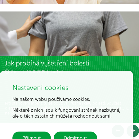
Jak probíhá vyšetření bolesti
2 min. | 10. 8. 2019 |
Jan Lejčko
Nastavení cookies
Na našem webu používáme cookies.
Pro stanovení intenzity se používají různé škály bolesti. Součástí
diagnostiky je také celkové klinické vyšetření zahrnující např. RTG, CT,
Některé z nich jsou k fungování stránek nezbytné,
nebo magnetickou rezonanci.
ale o těch ostatních můžete rozhodnout sami.
Přijmout
Odmítnout