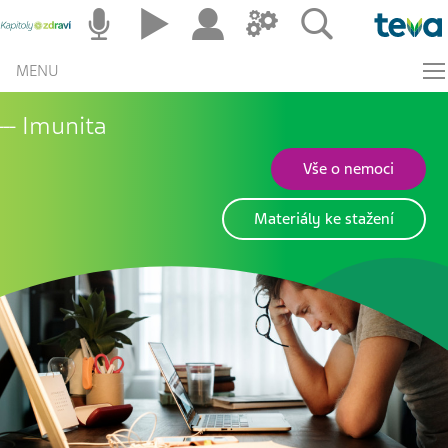
MENU
Imunita
Vše o nemoci
Materiály ke stažení