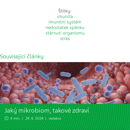
Štítky:
imunita
imunitní systém
nedostatek spánku
stárnutí organismu
stres
Související články
Jaký mikrobiom, takové zdraví
4 min. | 24. 6. 2024 | redakce