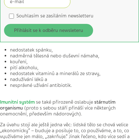
Souhlasím se zasíláním newsletteru
Přihlásit se k odběru newsleteru
nedostatek spánku,
nadměrná tělesná nebo duševní námaha,
kouření,
pití alkoholu,
nedostatek vitaminů a minerálů ze stravy,
nadužívání léků a
nesprávné užívání antibiotik.
Imunitní systém
se také přirozeně oslabuje
stárnutím
organismu
(proto s sebou stáří přináší více některých
onemocnění, především nádorových).
Za úvahu stojí ale ještě jedna věc: lidské tělo se chová velice
„ekonomicky“ – buduje a posiluje to, co používáme, a to, co
využíváme jen málo, „zakrňuje.“ Jinak řečeno, kdo více sedí a