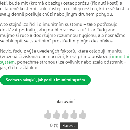
leží, bude mít (kromě obezity) osteoporózu (řídnutí kostí) a
oslabené kosterní svaly častěji a rychleji než ten, kdo své kosti a
svaly denně posiluje chůzí nebo jiným druhem pohybu.
A to stejné lze říci i o imunitním systému – také potřebuje
dostávat podněty, aby mohl pracovat a učit se. Tedy ano,
myjme si ruce a dodržujme rozumnou hygienu, ale nesnažme
se obklopit se „sterilním“ prostředím plným dezinfekce.
Navíc, řadu z výše uvedených faktorů, které oslabují imunitu
(vrozená či získaná onemocnění, která přímo poškozují
imunitní
systém
, ponechme stranou) lze ovlivnit nebo zcela odstranit –
jak, čtěte v článku:
S
edmero návyků, jak posílit imunitní systém
hlasování
1
2
3
4
5
0 (1)
Hlasovat!