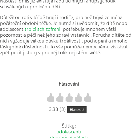
Naštěstí dnes již existuje řada účinných antipsychotik
schválených i pro léčbu dětí.
Důležitou roli v léčbě hrají i rodiče, pro něž bývá zejména
počáteční období těžké. Je nutné si uvědomit, že dítě nebo
adolescent
trpící schizofrenií
potřebuje mnohem větší
pozornost a péči než jeho zdraví vrstevníci. Porucha dítěte od
nich vyžaduje velkou dávku trpělivosti, pochopení a mnoho
láskyplné důslednosti. To vše pomůže nemocnému získávat
zpět pocit jistoty v pro něj tolik nejistém světě.
hlasování
1
2
3
4
5
3.33 (3)
Hlasovat!
Štítky:
adolescenti
depresivní nálada