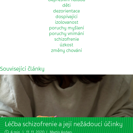
děti
dezorientace
dospívající
izolovanost
poruchy myšlení
poruchy vnímání
schizofrenie
úzkost
změny chování
Související články
Léčba schizofrenie a její nežádoucí účinky
4 min. | 11. 11. 2020 |
Martin Anders