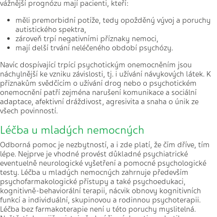
vážnější prognózu mají pacienti, kteří:
měli premorbidní potíže, tedy opožděný vývoj a poruchy
autistického spektra,
zároveň trpí negativními příznaky nemoci,
mají delší trvání neléčeného období psychózy.
Navíc dospívající trpící psychotickým onemocněním jsou
náchylnější ke vzniku závislosti, tj. i užívání návykových látek. K
příznakům svědčícím o užívání drog nebo o psychotickém
onemocnění patří zejména narušení komunikace a sociální
adaptace, afektivní dráždivost, agresivita a snaha o únik ze
všech povinností.
Léčba u mladých nemocných
Odborná pomoc je nezbytností, a i zde platí, že čím dříve, tím
lépe. Nejprve je vhodné provést důkladné psychiatrické
eventuelně neurologické vyšetření a pomocné psychologické
testy. Léčba u mladých nemocných zahrnuje především
psychofarmakologické přístupy a také psychoedukaci,
kognitivně-behaviorální terapii, nácvik obnovy kognitivních
funkcí a individuální, skupinovou a rodinnou psychoterapii.
Léčba bez farmakoterapie není u této poruchy myslitelná.