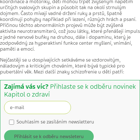
koordinace a motoriky, děti mohou trpět zvýšeným napětím
určitých svalových skupin a působit tak na okolí strnulým
dojmem. Často mívají vadné držení ruky a prstů, špatně
koordinují pohyby například při lezení, různých hrách a psaní.
Příčinou těchto abnormálních projevů může být zvýšená
aktivita neurotransmiterů, což jsou látky, které přenášejí impuls
z jedné nervové buňky na druhou, dále i dopaminu, který je
zodpovědný za hyperaktivní funkce center myšlení, vnímání,
paměti a emocí.
Nejčastěji se u dospívajících setkáváme se vzdorovitým,
náladovým a kritickým chováním, které bývá typické pro
pubertální věk. Mezi další znaky schizofrenie u dětí patří:
Zajímá vás víc?
Přihlaste se k odběru novinek
Kapitol o zdraví
Souhlasím se zasíláním newsletteru
Přihlásit se k odběru newsleteru