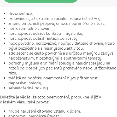
dezorientace,
izolovanost, až extrémní sociální izolace (až 70 %),
změny emočních projevů, emoce nepřiměřené situaci,
nesrozumitelné chování,
neschopnost udržet konkrétní myšlenku,
neschopnost odlišit fantazii od reality,
neodpovědné, nerozvážné, nepředvídatelné chování, které
bývá bezúčelné a s nesmyslnou aktivitou,
adolescent se často povrchně a s určitou manýrou zabývá
náboženstvím, filozofickými a abstraktními tématy,
poruchy myšlení a vnímání (bludy a halucinace) jsou na
rozdíl od dospělých pacientů prchavého nebo útržkovitého
rázu,
zvláště na počátku onemocnění bývá přítomnost
depresivní nálady,
sebevražedné pokusy.
Důležité je vědět, že toto onemocnění, propukne-li již v
dětském věku, také provází:
hrubé narušení citového vztahu k lidem,
abnormní, nelogická úzkost,