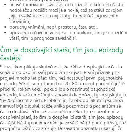
neuvědomování si své vlastní totožnosti, kdy děti často
nedokážou rozlišit mezi já a ne-já, což se stává zdrojem
jejich velké úzkosti a nejistoty, tu pak řeší agresivním
chováním,
poruchy vnímání, např. prostoru, času atd.,
opoždění řečového vývoje a komunikace, čím je opoždění
větší, tím je prognóza závažnější.
Čím je dospívající starší, tím jsou epizody
častější
Situaci komplikuje skutečnost, že děti a dospívající se často
snaží před okolím svůj problém skrývat. První příznaky se
projeví mnoho let před tím, než nastoupí první psychotické
epizody. Ačkoli symptomy trpí 70–80 procent pacientů ještě
před 18. rokem věku, pokud jde o rozvinuté psychotické
epizody, které umožňují stanovení diagnózy, ty se vyskytují u
15–20 procent z nich. Problém je, že období akutní psychózy
nemusí být dlouhé, takže uniká pozornosti a pacientům se
často dostává léčby až v dospělém věku. Pro schizofrenii v
dospívání platí, že čím je dospívající starší, tím jsou epizody
častější. Nástup onemocnění je ve většině případů plíživý, což
prognózu ještě více ztěžuje. Dosavadní poznatky ukazují, že