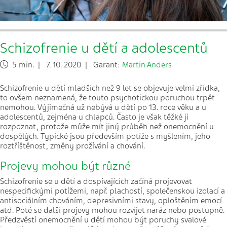
Schizofrenie u dětí a adolescentů
5 min. | 7. 10. 2020 | Garant:
Martin Anders
Schizofrenie u dětí mladších než 9 let se objevuje velmi zřídka,
to ovšem neznamená, že touto psychotickou poruchou trpět
nemohou. Výjimečná už nebývá u dětí po 13. roce věku a u
adolescentů, zejména u chlapců. Často je však těžké ji
rozpoznat, protože může mít jiný průběh než onemocnění u
dospělých. Typické jsou především potíže s myšlením, jeho
roztříštěnost, změny prožívání a chování.
Projevy mohou být různé
Schizofrenie se u dětí a dospívajících začíná projevovat
nespecifickými potížemi, např. plachostí, společenskou izolací a
antisociálním chováním, depresivními stavy, oploštěním emocí
atd. Poté se další projevy mohou rozvíjet naráz nebo postupně.
Předzvěstí onemocnění u dětí mohou být poruchy svalové