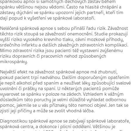
spánkovou apnoí si samotných dechových zástav během
spánku většinou nejsou vědomi. Často na hlasité chrápání a
zástavy dýchání ve spánku upozorní jejich partneři, kteří tím
dají popud k vyšetření ve spánkové laboratoři.
Neléčená spánková apnoe s sebou přináší řadu rizik. Závažnost
těchto rizik stoupá se závažností onemocnění. Studie prokazují
vyšší riziko vysokého krevního tlaku, cévní mozkové příhody,
srdečního infarktu a dalších závažných zdravotních komplikací.
Mimo zdravotní rizika jsou pacienti též vystaveni zvýšenému
riziku dopravních či pracovních nehod způsobených
mikrospánky.
Největší efekt na závažnost spánkové apnoe má zhubnutí,
pokud pacient trpí nadváhou. Dalším doporučeným opatřením
je nepít alkohol před spaním a neužívat léky způsobující svalové
uvolnění či prášky na spaní. U některých pacientů pomůže
vyvarovat se spánku v poloze na zádech. Vzhledem k vážným
důsledkům této poruchy je velmi důležité vyhledat odbornou
pomoc, jakmile se u vás příznaky této nemoci objeví. Jen tak se
zjistí její příčiny a může se zvolit vhodná léčba.
Diagnostikou spánkové apnoe se zabývají spánkové laboratoře,
spánková centra, a dokonce i plicní oddělení. Většinou je