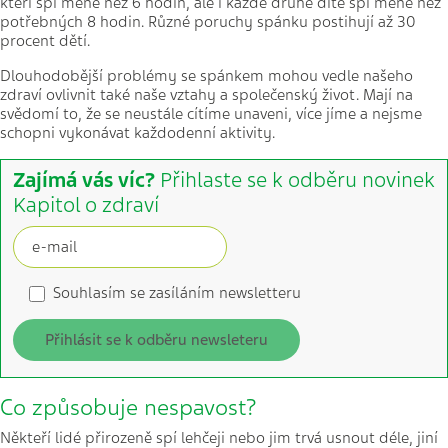
kteří spí méně než 6 hodin, ale i každé druhé dítě spí méně než
potřebných 8 hodin. Různé poruchy spánku postihují až 30
procent dětí.
Dlouhodobější problémy se spánkem mohou vedle našeho
zdraví ovlivnit také naše vztahy a společenský život. Mají na
svědomí to, že se neustále cítíme unaveni, více jíme a nejsme
schopni vykonávat každodenní aktivity.
Zajímá vás víc?
Přihlaste se k odběru novinek
Kapitol o zdraví
Souhlasím se zasíláním newsletteru
Přihlásit se k odběru newsleteru
Co způsobuje nespavost?
Někteří lidé přirozeně spí lehčeji nebo jim trvá usnout déle, jiní