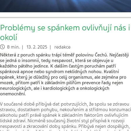
Problémy se spánkem ovlivňují nás i
okolí
8 min. | 13. 2. 2025 | redakce
Některá z poruch spánku trápí téměř polovinu Čechů. Nejčastěji
se jedná o insomnii, tedy nespavost, která se objevuje u
každého pátého jedince. K dalším častým poruchám patří
spánková apnoe nebo syndrom neklidných nohou. Kvalitní
spánek, který je důležitý pro celý organismus, ale zejména pro
mozek, přitom patří k základním pilířům prevence řady nejen
neurologických, ale i kardiologických a onkologických
onemocnění.
V současné době přibývá dat potvrzujících, že spolu se zdravou
stravou, dostatkem pohybu, nekouřením a střídmou konzumací
alkoholu patří právě spánek k základním faktorům ovlivňujícím
lidské zdraví. Nicméně současný životní styl přispívá k rozvoji
nespavosti a zkracování doby spánku. Přibývá nejen dospělých,