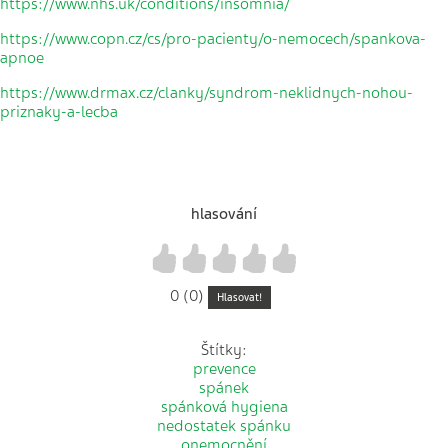
https://www.nhs.uk/conditions/insomnia/
https://www.copn.cz/cs/pro-pacienty/o-nemocech/spankova-
apnoe
https://www.drmax.cz/clanky/syndrom-neklidnych-nohou-
priznaky-a-lecba
hlasování
1
2
3
4
5
0 (0)
Hlasovat!
Štítky:
prevence
spánek
spánková hygiena
nedostatek spánku
onemocnění