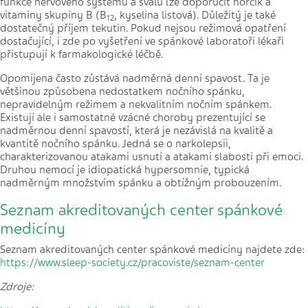
funkce nervového systému a svalů lze doporučit hořčík a
vitaminy skupiny B (B
, kyselina listová). Důležitý je také
12
dostatečný příjem tekutin. Pokud nejsou režimová opatření
dostačující, i zde po vyšetření ve spánkové laboratoři lékaři
přistupují k farmakologické léčbě.
Opomíjena často zůstává nadměrná denní spavost. Ta je
většinou způsobena nedostatkem nočního spánku,
nepravidelným režimem a nekvalitním nočním spánkem.
Existují ale i samostatné vzácné choroby prezentující se
nadměrnou denní spavostí, která je nezávislá na kvalitě a
kvantitě nočního spánku. Jedná se o narkolepsii,
charakterizovanou atakami usnutí a atakami slabosti při emoci.
Druhou nemocí je idiopatická hypersomnie, typická
nadměrným množstvím spánku a obtížným probouzením.
Seznam akreditovaných center spánkové
medicíny
Seznam akreditovaných center spánkové medicíny najdete zde:
https://www.sleep-society.cz/pracoviste/seznam-center
Zdroje: