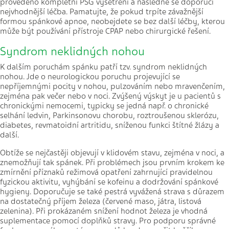
provedeno kompletní PSG vyšetření a následně se doporučí
nejvhodnější léčba. Pamatujte, že pokud trpíte závažnější
formou spánkové apnoe, neobejdete se bez další léčby, kterou
může být používání přístroje CPAP nebo chirurgické řešení.
Syndrom neklidných nohou
K dalším poruchám spánku patří tzv. syndrom neklidných
nohou. Jde o neurologickou poruchu projevující se
nepříjemnými pocity v nohou, pulzováním nebo mravenčením,
zejména pak večer nebo v noci. Zvýšený výskyt je u pacientů s
chronickými nemocemi, typicky se jedná např. o chronické
selhání ledvin, Parkinsonovu chorobu, roztroušenou sklerózu,
diabetes, revmatoidní artritidu, sníženou funkci štítné žlázy a
další.
Obtíže se nejčastěji objevují v klidovém stavu, zejména v noci, a
znemožňují tak spánek. Při problémech jsou prvním krokem ke
zmírnění příznaků režimová opatření zahrnující pravidelnou
fyzickou aktivitu, vyhýbání se kofeinu a dodržování spánkové
hygieny. Doporučuje se také pestrá vyvážená strava s důrazem
na dostatečný příjem železa (červené maso, játra, listová
zelenina). Při prokázaném snížení hodnot železa je vhodná
suplementace pomocí doplňků stravy. Pro podporu správné