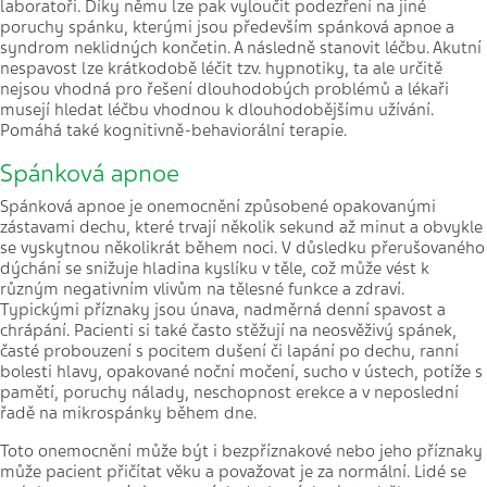
laboratoři. Díky němu lze pak vyloučit podezření na jiné
poruchy spánku, kterými jsou především spánková apnoe a
syndrom neklidných končetin. A následně stanovit léčbu. Akutní
nespavost lze krátkodobě léčit tzv. hypnotiky, ta ale určitě
nejsou vhodná pro řešení dlouhodobých problémů a lékaři
musejí hledat léčbu vhodnou k dlouhodobějšímu užívání.
Pomáhá také kognitivně-behaviorální terapie.
Spánková apnoe
Spánková apnoe je onemocnění způsobené opakovanými
zástavami dechu, které trvají několik sekund až minut a obvykle
se vyskytnou několikrát během noci. V důsledku přerušovaného
dýchání se snižuje hladina kyslíku v těle, což může vést k
různým negativním vlivům na tělesné funkce a zdraví.
Typickými příznaky jsou únava, nadměrná denní spavost a
chrápání. Pacienti si také často stěžují na neosvěživý spánek,
časté probouzení s pocitem dušení či lapání po dechu, ranní
bolesti hlavy, opakované noční močení, sucho v ústech, potíže s
pamětí, poruchy nálady, neschopnost erekce a v neposlední
řadě na mikrospánky během dne.
Toto onemocnění může být i bezpříznakové nebo jeho příznaky
může pacient přičítat věku a považovat je za normální. Lidé se