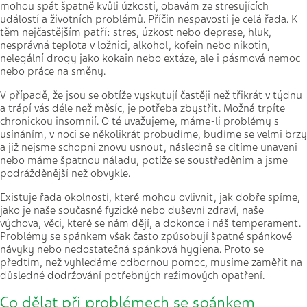
mohou spát špatně kvůli úzkosti, obavám ze stresujících
událostí a životních problémů. Příčin nespavosti je celá řada. K
těm nejčastějším patří: stres, úzkost nebo deprese, hluk,
nesprávná teplota v ložnici, alkohol, kofein nebo nikotin,
nelegální drogy jako kokain nebo extáze, ale i pásmová nemoc
nebo práce na směny.
V případě, že jsou se obtíže vyskytují častěji než třikrát v týdnu
a trápí vás déle než měsíc, je potřeba zbystřit. Možná trpíte
chronickou insomnií. O té uvažujeme, máme-li problémy s
usínáním, v noci se několikrát probudíme, budíme se velmi brzy
a již nejsme schopni znovu usnout, následně se cítíme unaveni
nebo máme špatnou náladu, potíže se soustředěním a jsme
podrážděnější než obvykle.
Existuje řada okolností, které mohou ovlivnit, jak dobře spíme,
jako je naše současné fyzické nebo duševní zdraví, naše
výchova, věci, které se nám dějí, a dokonce i náš temperament.
Problémy se spánkem však často způsobují špatné spánkové
návyky nebo nedostatečná spánková hygiena. Proto se
předtím, než vyhledáme odbornou pomoc, musíme zaměřit na
důsledné dodržování potřebných režimových opatření.
Co dělat při problémech se spánkem